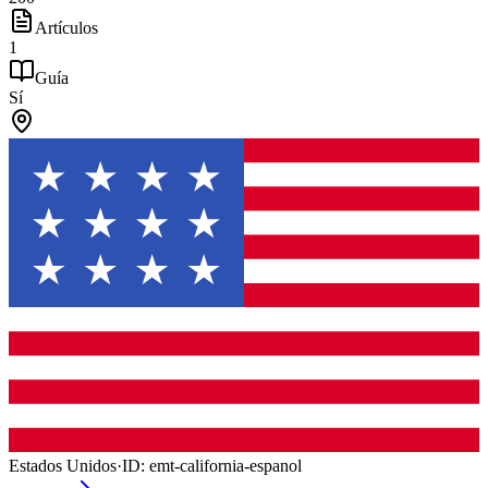
Artículos
1
Guía
Sí
Estados Unidos
·
ID:
emt-california-espanol