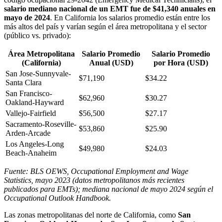
salario mediano nacional de un EMT fue de $41,340 anuales en
mayo de 2024
. En California los salarios promedio están entre los
más altos del país y varían según el área metropolitana y el sector
(público vs. privado):
Área Metropolitana
Salario Promedio
Salario Promedio
(California)
Anual (USD)
por Hora (USD)
San Jose-Sunnyvale-
$71,190
$34.22
Santa Clara
San Francisco-
$62,960
$30.27
Oakland-Hayward
Vallejo-Fairfield
$56,500
$27.17
Sacramento-Roseville-
$53,860
$25.90
Arden-Arcade
Los Angeles-Long
$49,980
$24.03
Beach-Anaheim
Fuente: BLS OEWS, Occupational Employment and Wage
Statistics, mayo 2023 (datos metropolitanos más recientes
publicados para EMTs); mediana nacional de mayo 2024 según el
Occupational Outlook Handbook.
Las zonas metropolitanas del norte de California, como
San