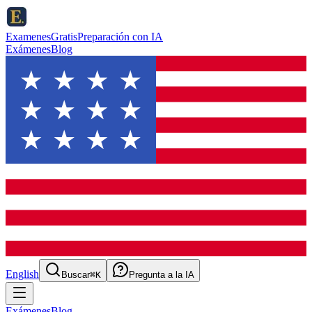
ExamenesGratis
Preparación con IA
Exámenes
Blog
English
Buscar
⌘K
Pregunta a la IA
Exámenes
Blog