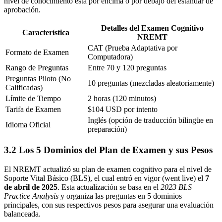
nivel de conocimiento está por encima o por debajo del estándar de
aprobación.
Detalles del Examen Cognitivo
Característica
NREMT
CAT (Prueba Adaptativa por
Formato de Examen
Computadora)
Rango de Preguntas
Entre 70 y 120 preguntas
Preguntas Piloto (No
10 preguntas (mezcladas aleatoriamente)
Calificadas)
Límite de Tiempo
2 horas (120 minutos)
Tarifa de Examen
$104 USD por intento
Inglés (opción de traducción bilingüe en
Idioma Oficial
preparación)
3.2 Los 5 Dominios del Plan de Examen y sus Pesos
El NREMT actualizó su plan de examen cognitivo para el nivel de
Soporte Vital Básico (BLS), el cual entró en vigor (went live) el
7
de abril de 2025
. Esta actualización se basa en el
2023 BLS
Practice Analysis
y organiza las preguntas en 5 dominios
principales, con sus respectivos pesos para asegurar una evaluación
balanceada.