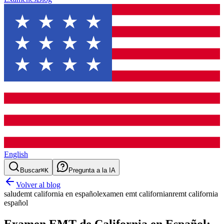
English
Buscar
⌘K
Pregunta a la IA
Volver al blog
salud
emt california en español
examen emt california
nremt california
español
Examen EMT de California en Español: