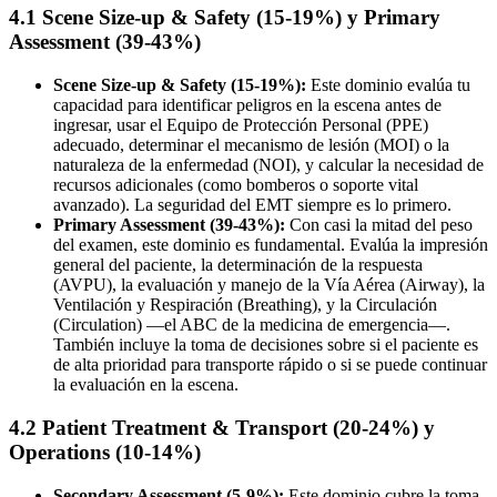
4.1 Scene Size-up & Safety (15-19%) y Primary
Assessment (39-43%)
Scene Size-up & Safety (15-19%):
Este dominio evalúa tu
capacidad para identificar peligros en la escena antes de
ingresar, usar el Equipo de Protección Personal (PPE)
adecuado, determinar el mecanismo de lesión (MOI) o la
naturaleza de la enfermedad (NOI), y calcular la necesidad de
recursos adicionales (como bomberos o soporte vital
avanzado). La seguridad del EMT siempre es lo primero.
Primary Assessment (39-43%):
Con casi la mitad del peso
del examen, este dominio es fundamental. Evalúa la impresión
general del paciente, la determinación de la respuesta
(AVPU), la evaluación y manejo de la Vía Aérea (Airway), la
Ventilación y Respiración (Breathing), y la Circulación
(Circulation) —el ABC de la medicina de emergencia—.
También incluye la toma de decisiones sobre si el paciente es
de alta prioridad para transporte rápido o si se puede continuar
la evaluación en la escena.
4.2 Patient Treatment & Transport (20-24%) y
Operations (10-14%)
Secondary Assessment (5-9%):
Este dominio cubre la toma