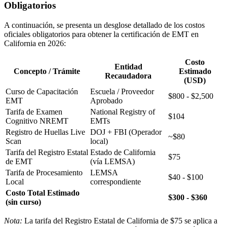
Obligatorios
A continuación, se presenta un desglose detallado de los costos
oficiales obligatorios para obtener la certificación de EMT en
California en 2026:
Costo
Entidad
Concepto / Trámite
Estimado
Recaudadora
(USD)
Curso de Capacitación
Escuela / Proveedor
$800 - $2,500
EMT
Aprobado
Tarifa de Examen
National Registry of
$104
Cognitivo NREMT
EMTs
Registro de Huellas Live
DOJ + FBI (Operador
~$80
Scan
local)
Tarifa del Registro Estatal
Estado de California
$75
de EMT
(vía LEMSA)
Tarifa de Procesamiento
LEMSA
$40 - $100
Local
correspondiente
Costo Total Estimado
$300 - $360
(sin curso)
Nota:
La tarifa del Registro Estatal de California de $75 se aplica a