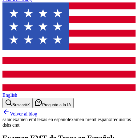
English
Buscar
⌘K
Pregunta a la IA
Volver al blog
salud
examen emt texas en español
examen nremt español
requisitos
dshs emt
Examen EMT de Texas en Español: