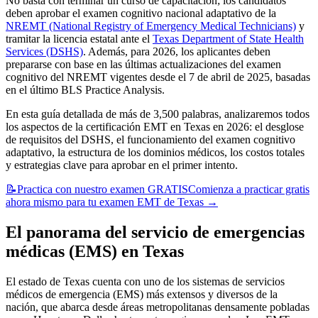
No basta con terminar un curso de capacitación; los candidatos
deben aprobar el examen cognitivo nacional adaptativo de la
NREMT (National Registry of Emergency Medical Technicians)
y
tramitar la licencia estatal ante el
Texas Department of State Health
Services (DSHS)
. Además, para 2026, los aplicantes deben
prepararse con base en las últimas actualizaciones del examen
cognitivo del NREMT vigentes desde el 7 de abril de 2025, basadas
en el último BLS Practice Analysis.
En esta guía detallada de más de 3,500 palabras, analizaremos todos
los aspectos de la certificación EMT en Texas en 2026: el desglose
de requisitos del DSHS, el funcionamiento del examen cognitivo
adaptativo, la estructura de los dominios médicos, los costos totales
y estrategias clave para aprobar en el primer intento.
📝
Practica con nuestro examen GRATIS
Comienza a practicar gratis
ahora mismo para tu examen EMT de Texas
→
El panorama del servicio de emergencias
médicas (EMS) en Texas
El estado de Texas cuenta con uno de los sistemas de servicios
médicos de emergencia (EMS) más extensos y diversos de la
nación, que abarca desde áreas metropolitanas densamente pobladas