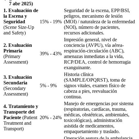
7 abr 2025)
1. Evaluación de
Seguridad de la escena, EPP/BSI,
la Escena y
peligros, mecanismo de lesión
Seguridad
15% - 19%
(MOI) / naturaleza de la enfermedad
(Scene Size-Up
(NOI), número de pacientes,
and Safety)
recursos adicionales.
Impresión general, nivel de
2. Evaluación
conciencia (AVPU), vía aérea-
Primaria
respiración-circulación (ABC),
39% - 43%
(Primary
amenazas inmediatas a la vida,
Assessment)
RCP/DEA, control de hemorragia
exanguinante.
Historia clínica
3. Evaluación
(SAMPLE/OPQRST), toma de
Secundaria
5% - 9%
signos vitales, examen físico de
(Secondary
cabeza a pies, reevaluación
Assessment)
continua.
Manejo de emergencias por sistema
4. Tratamiento y
(respiratorias, cardíacas, trauma,
Transporte del
médicas, obstétricas, ambientales,
Paciente
(Patient
20% - 24%
toxicológicas), administración
Treatment and
asistida de medicamentos,
Transport)
empaquetamiento y traslado.
Operación segura de la ambulancia,