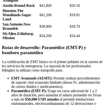
Arlington
Austin-Round Rock
$41,800
$20.10
Houston-The
Woodlands-Sugar
$41,200
$19.81
Land
San Antonio-New
$38,900
$18.70
Braunfels
McAllen-Edinburg-
$34,200
$16.44
Mission
Rutas de desarrollo: Paramédico (EMT-P) y
bombero paramédico
La certificación de EMT básico es el primer peldaño en la carrera de
los servicios de emergencia. La mayoría de los profesionales
bilingües la utilizan como trampolín para:
EMT Avanzado (AEMT):
Permite realizar procedimientos
de soporte vital avanzado limitado (líneas IV, administración
de ciertos fluidos y medicamentos).
Paramédico (EMT-P):
Exige un curso adicional de 1 a 2
años de duración, pero aumenta el salario promedio en Texas
a más de
$56,000 USD anuales
al permitir intubaciones
endotraqueales, electrocardiogramas de 12 derivaciones y