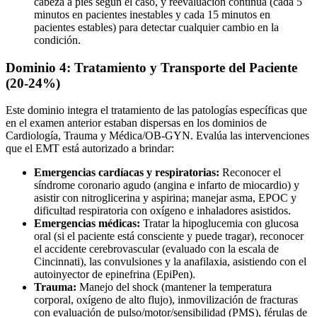
cabeza a pies según el caso, y reevaluación continua (cada 5
minutos en pacientes inestables y cada 15 minutos en
pacientes estables) para detectar cualquier cambio en la
condición.
Dominio 4: Tratamiento y Transporte del Paciente
(20-24%)
Este dominio integra el tratamiento de las patologías específicas que
en el examen anterior estaban dispersas en los dominios de
Cardiología, Trauma y Médica/OB-GYN. Evalúa las intervenciones
que el EMT está autorizado a brindar:
Emergencias cardíacas y respiratorias:
Reconocer el
síndrome coronario agudo (angina e infarto de miocardio) y
asistir con nitroglicerina y aspirina; manejar asma, EPOC y
dificultad respiratoria con oxígeno e inhaladores asistidos.
Emergencias médicas:
Tratar la hipoglucemia con glucosa
oral (si el paciente está consciente y puede tragar), reconocer
el accidente cerebrovascular (evaluado con la escala de
Cincinnati), las convulsiones y la anafilaxia, asistiendo con el
autoinyector de epinefrina (EpiPen).
Trauma:
Manejo del shock (mantener la temperatura
corporal, oxígeno de alto flujo), inmovilización de fracturas
con evaluación de pulso/motor/sensibilidad (PMS), férulas de