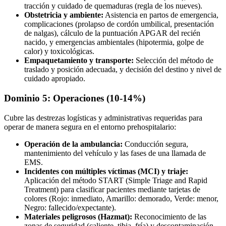
tracción y cuidado de quemaduras (regla de los nueves).
Obstetricia y ambiente:
Asistencia en partos de emergencia,
complicaciones (prolapso de cordón umbilical, presentación
de nalgas), cálculo de la puntuación APGAR del recién
nacido, y emergencias ambientales (hipotermia, golpe de
calor) y toxicológicas.
Empaquetamiento y transporte:
Selección del método de
traslado y posición adecuada, y decisión del destino y nivel de
cuidado apropiado.
Dominio 5: Operaciones (10-14%)
Cubre las destrezas logísticas y administrativas requeridas para
operar de manera segura en el entorno prehospitalario:
Operación de la ambulancia:
Conducción segura,
mantenimiento del vehículo y las fases de una llamada de
EMS.
Incidentes con múltiples víctimas (MCI) y triaje:
Aplicación del método START (Simple Triage and Rapid
Treatment) para clasificar pacientes mediante tarjetas de
colores (Rojo: inmediato, Amarillo: demorado, Verde: menor,
Negro: fallecido/expectante).
Materiales peligrosos (Hazmat):
Reconocimiento de las
zonas de seguridad (caliente, tibia, fría) y descontaminación