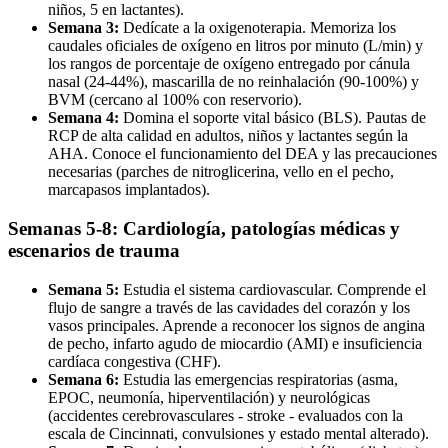
niños, 5 en lactantes).
Semana 3:
Dedícate a la oxigenoterapia. Memoriza los
caudales oficiales de oxígeno en litros por minuto (L/min) y
los rangos de porcentaje de oxígeno entregado por cánula
nasal (24-44%), mascarilla de no reinhalación (90-100%) y
BVM (cercano al 100% con reservorio).
Semana 4:
Domina el soporte vital básico (BLS). Pautas de
RCP de alta calidad en adultos, niños y lactantes según la
AHA. Conoce el funcionamiento del DEA y las precauciones
necesarias (parches de nitroglicerina, vello en el pecho,
marcapasos implantados).
Semanas 5-8: Cardiología, patologías médicas y
escenarios de trauma
Semana 5:
Estudia el sistema cardiovascular. Comprende el
flujo de sangre a través de las cavidades del corazón y los
vasos principales. Aprende a reconocer los signos de angina
de pecho, infarto agudo de miocardio (AMI) e insuficiencia
cardíaca congestiva (CHF).
Semana 6:
Estudia las emergencias respiratorias (asma,
EPOC, neumonía, hiperventilación) y neurológicas
(accidentes cerebrovasculares - stroke - evaluados con la
escala de Cincinnati, convulsiones y estado mental alterado).