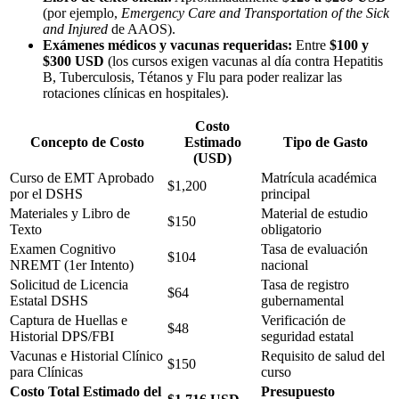
(por ejemplo,
Emergency Care and Transportation of the Sick
and Injured
de AAOS).
Exámenes médicos y vacunas requeridas:
Entre
$100 y
$300 USD
(los cursos exigen vacunas al día contra Hepatitis
B, Tuberculosis, Tétanos y Flu para poder realizar las
rotaciones clínicas en hospitales).
Costo
Concepto de Costo
Estimado
Tipo de Gasto
(USD)
Curso de EMT Aprobado
Matrícula académica
$1,200
por el DSHS
principal
Materiales y Libro de
Material de estudio
$150
Texto
obligatorio
Examen Cognitivo
Tasa de evaluación
$104
NREMT (1er Intento)
nacional
Solicitud de Licencia
Tasa de registro
$64
Estatal DSHS
gubernamental
Captura de Huellas e
Verificación de
$48
Historial DPS/FBI
seguridad estatal
Vacunas e Historial Clínico
Requisito de salud del
$150
para Clínicas
curso
Costo Total Estimado del
Presupuesto