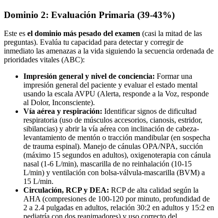
Dominio 2: Evaluación Primaria (39-43%)
Este es
el dominio más pesado del examen
(casi la mitad de las
preguntas). Evalúa tu capacidad para detectar y corregir de
inmediato las amenazas a la vida siguiendo la secuencia ordenada de
prioridades vitales (ABC):
Impresión general y nivel de conciencia:
Formar una
impresión general del paciente y evaluar el estado mental
usando la escala AVPU (Alerta, responde a la Voz, responde
al Dolor, Inconsciente).
Vía aérea y respiración:
Identificar signos de dificultad
respiratoria (uso de músculos accesorios, cianosis, estridor,
sibilancias) y abrir la vía aérea con inclinación de cabeza-
levantamiento de mentón o tracción mandibular (en sospecha
de trauma espinal). Manejo de cánulas OPA/NPA, succión
(máximo 15 segundos en adultos), oxigenoterapia con cánula
nasal (1-6 L/min), mascarilla de no reinhalación (10-15
L/min) y ventilación con bolsa-válvula-mascarilla (BVM) a
15 L/min.
Circulación, RCP y DEA:
RCP de alta calidad según la
AHA (compresiones de 100-120 por minuto, profundidad de
2 a 2.4 pulgadas en adultos, relación 30:2 en adultos y 15:2 en
pediatría con dos reanimadores) y uso correcto del