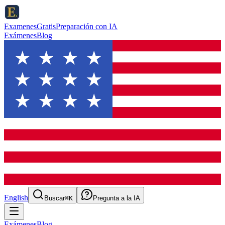
ExamenesGratis
Preparación con IA
Exámenes
Blog
English
Buscar
⌘K
Pregunta a la IA
Exámenes
Blog