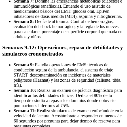
Semana 7:
Domina las emergencias metabólicas (diabetes) e
inmunológicas (anafilaxia). Entiende el uso asistido de
medicamentos básicos del EMT: glucosa oral, EpiPen,
inhaladores de dosis medida (MDI), aspirina y nitroglicerina.
Semana 8:
Dedícate al trauma. Control de hemorragias,
evaluación del shock hemorrágico, y la regla de los nueves
para calcular el porcentaje de superficie corporal quemada en
adultos y niños.
Semanas 9-12: Operaciones, repaso de debilidades y
simulacros cronometrados
Semana 9:
Estudia operaciones de EMS: técnicas de
conducción segura de la ambulancia, el sistema de triaje
START, descontaminación en incidentes de materiales
peligrosos (Hazmat) y las zonas de seguridad (caliente, tibia,
fría).
Semana 10:
Realiza un examen de práctica diagnóstico para
identificar tus debilidades clínicas. Dedica el 80% de tu
tiempo de estudio a repasar los dominios donde obtuviste
puntuaciones inferiores al 75%.
Semana 11:
Realiza simulacros de examen enfocándote en la
velocidad de lectura. Acostúmbrate a responder en menos de
60 segundos por pregunta para dejar tiempo de reserva para
preguntas complejas.