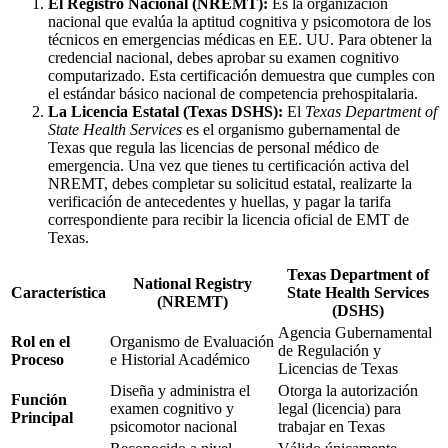
El Registro Nacional (NREMT):
Es la organización
nacional que evalúa la aptitud cognitiva y psicomotora de los
técnicos en emergencias médicas en EE. UU. Para obtener la
credencial nacional, debes aprobar su examen cognitivo
computarizado. Esta certificación demuestra que cumples con
el estándar básico nacional de competencia prehospitalaria.
La Licencia Estatal (Texas DSHS):
El
Texas Department of
State Health Services
es el organismo gubernamental de
Texas que regula las licencias de personal médico de
emergencia. Una vez que tienes tu certificación activa del
NREMT, debes completar su solicitud estatal, realizarte la
verificación de antecedentes y huellas, y pagar la tarifa
correspondiente para recibir la licencia oficial de EMT de
Texas.
Texas Department of
National Registry
Característica
State Health Services
(NREMT)
(DSHS)
Agencia Gubernamental
Rol en el
Organismo de Evaluación
de Regulación y
Proceso
e Historial Académico
Licencias de Texas
Diseña y administra el
Otorga la autorización
Función
examen cognitivo y
legal (licencia) para
Principal
psicomotor nacional
trabajar en Texas