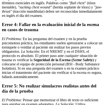
términos esenciales en inglés. Palabras como
"flail chest"
(tórax
inestable),
"sucking chest wound"
(herida soplante de tórax) y
"jaw-
thrust"
(tracción mandibular) deben ser reconocidas inmediatamente
en inglés el día del examen.
Error 4: Fallar en la evaluación inicial de la escena
en casos de trauma
El Problema:
En las preguntas del examen y en la prueba
psicomotora práctica, los estudiantes suelen apresurarse a colocar un
torniquete o ventilar al paciente sin realizar los pasos previos
obligatorios.
La Solución:
En el NREMT y en el DSHS, el
protocolo es absoluto. El primer paso ante
cualquier
situación de
trauma es verificar la
Seguridad de la Escena (Scene Safety)
y
colocarse el equipo de protección personal (BSI - Body Substance
Isolation). Si en una pregunta del examen o en tu examen práctico
inicias el tratamiento del paciente sin verificar si la escena es segura,
fallarás automáticamente.
Error 5: No realizar simulacros realistas antes del
día de la prueba
El Problema:
Pensar que memorizar el libro de texto es suficiente
para aprobar un examen adaptativo.
La Solución:
Utiliza