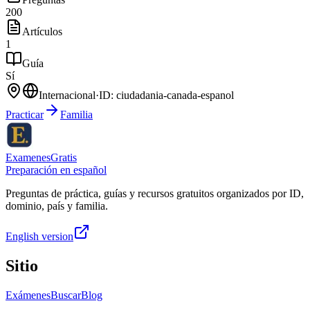
200
Artículos
1
Guía
Sí
Internacional
·
ID:
ciudadania-canada-espanol
Practicar
Familia
ExamenesGratis
Preparación en español
Preguntas de práctica, guías y recursos gratuitos organizados por ID,
dominio, país y familia.
English version
Sitio
Exámenes
Buscar
Blog