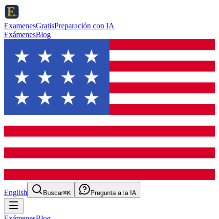
ExamenesGratis
Preparación con IA
Exámenes
Blog
English
Buscar
⌘K
Pregunta a la IA
Exámenes
Blog