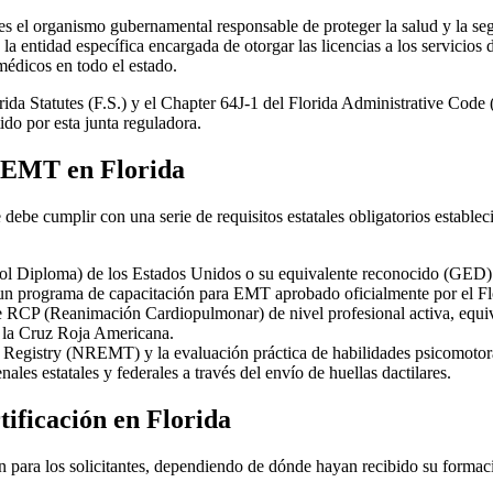
 el organismo gubernamental responsable de proteger la salud y la segur
 la entidad específica encargada de otorgar las licencias a los servicios 
médicos en todo el estado.
ida Statutes (F.S.) y el Chapter 64J-1 del Florida Administrative Code
tido por esta junta reguladora.
mo EMT en Florida
te debe cumplir con una serie de requisitos estatales obligatorios establ
l Diploma) de los Estados Unidos o su equivalente reconocido (GED)
un programa de capacitación para EMT aprobado oficialmente por el Fl
de RCP (Reanimación Cardiopulmonar) de nivel profesional activa, equi
 la Cruz Roja Americana.
Registry (NREMT) y la evaluación práctica de habilidades psicomotora
les estatales y federales a través del envío de huellas dactilares.
tificación en Florida
n para los solicitantes, dependiendo de dónde hayan recibido su formació