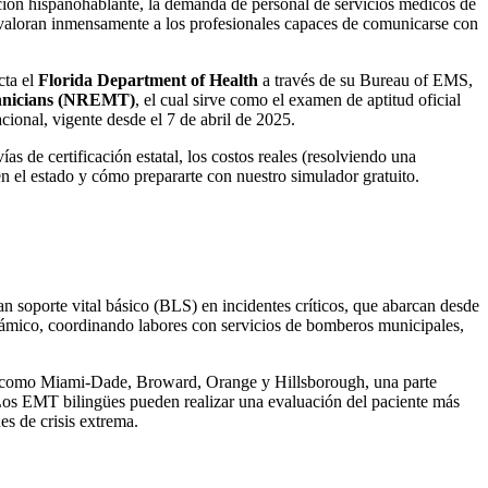
ión hispanohablante, la demanda de personal de servicios médicos de
 valoran inmensamente a los profesionales capaces de comunicarse con
cta el
Florida Department of Health
a través de su Bureau of EMS,
chnicians (NREMT)
, el cual sirve como el examen de aptitud oficial
cional, vigente desde el 7 de abril de 2025.
as de certificación estatal, los costos reales (resolviendo una
en el estado y cómo prepararte con nuestro simulador gratuito.
 soporte vital básico (BLS) en incidentes críticos, que abarcan desde
inámico, coordinando labores con servicios de bomberos municipales,
nos como Miami-Dade, Broward, Orange y Hillsborough, una parte
 Los EMT bilingües pueden realizar una evaluación del paciente más
es de crisis extrema.