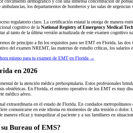
yor crecimiento demográfico y con una inmensa concentración de poblac
 ambulancias, los departamentos de bomberos y las salas de urgencias
so regulatorio claro. La certificación estatal la otorga de manera estri
cional cognitivo de la
National Registry of Emergency Medical Te
r al tanto de la última versión actualizada de este examen cognitivo na
mos de principio a fin los requisitos para ser EMT en Florida, las dos ví
tativo del examen NREMT, las materias de estudio críticas, los salarios 
 ahora mismo para tu examen de EMT en Florida
→
rida en 2026
tal de la atención médica prehospitalaria. Estos profesionales brindan
risis obstétricas. En Florida, el entorno operativo de los EMT es muy d
te médico aéreo.
onal extraordinaria en el estado de Florida. En condados metropolita
efiere comunicarse en este idioma en momentos de alta tensión o dolor.
anera eficaz y tranquilizar al paciente y a sus familiares en situacion
y su Bureau of EMS?