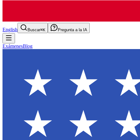
English
Buscar
⌘K
Pregunta a la IA
Exámenes
Blog