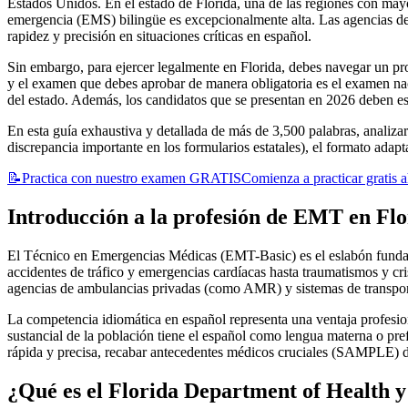
Estados Unidos. En el estado de Florida, una de las regiones con ma
emergencia (EMS) bilingüe es excepcionalmente alta. Las agencias de
rapidez y precisión en situaciones críticas en español.
Sin embargo, para ejercer legalmente en Florida, debes navegar un proce
y el examen que debes aprobar de manera obligatoria es el examen na
del estado. Además, los candidatos que se presentan en 2026 deben esta
En esta guía exhaustiva y detallada de más de 3,500 palabras, analizare
discrepancia importante en los formularios estatales), el formato adap
📝
Practica con nuestro examen GRATIS
Comienza a practicar gratis
Introducción a la profesión de EMT en Flo
El Técnico en Emergencias Médicas (EMT-Basic) es el eslabón fundamen
accidentes de tráfico y emergencias cardíacas hasta traumatismos y c
agencias de ambulancias privadas (como AMR) y sistemas de transpor
La competencia idiomática en español representa una ventaja profesi
sustancial de la población tiene el español como lengua materna o pr
rápida y precisa, recabar antecedentes médicos cruciales (SAMPLE) de m
¿Qué es el Florida Department of Health 