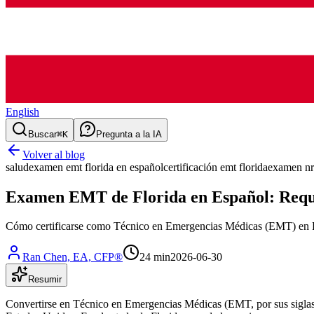
English
Buscar
⌘K
Pregunta a la IA
Volver al blog
salud
examen emt florida en español
certificación emt florida
examen nr
Examen EMT de Florida en Español: Requ
Cómo certificarse como Técnico en Emergencias Médicas (EMT) en Flo
Ran Chen, EA, CFP®
24 min
2026-06-30
Resumir
Convertirse en Técnico en Emergencias Médicas (EMT, por sus siglas en