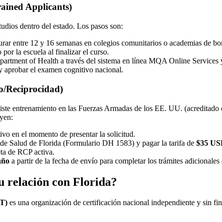
rained Applicants)
studios dentro del estado. Los pasos son:
rar entre 12 y 16 semanas en colegios comunitarios o academias de bo
or la escuela al finalizar el curso.
Department of Health a través del sistema en línea MQA Online Services y
y aprobar el examen cognitivo nacional.
so/Reciprocidad)
iste entrenamiento en las Fuerzas Armadas de los EE. UU. (acreditado en
uyen:
o en el momento de presentar la solicitud.
o de Salud de Florida (Formulario DH 1583) y pagar la tarifa de
$35 U
eta de RCP activa.
año
a partir de la fecha de envío para completar los trámites adicionales
 relación con Florida?
MT)
es una organización de certificación nacional independiente y sin fi