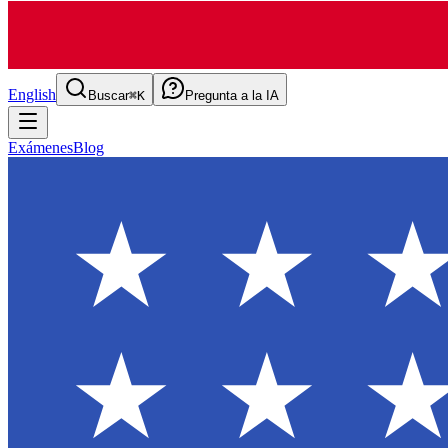
English
Buscar
⌘K
Pregunta a la IA
Exámenes
Blog