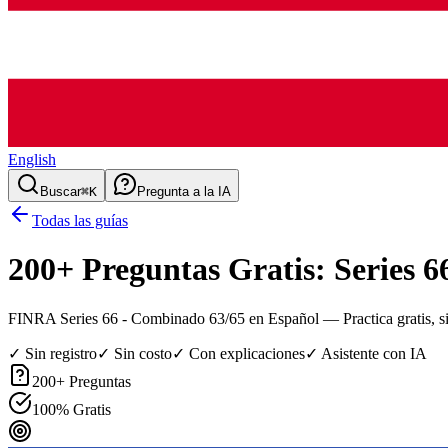
English
Buscar
⌘K
Pregunta a la IA
Todas las guías
200
+ Preguntas Gratis:
Series 6
FINRA Series 66 - Combinado 63/65 en Español
— Practica gratis, si
✓ Sin registro
✓ Sin costo
✓ Con explicaciones
✓ Asistente con IA
200
+ Preguntas
100% Gratis