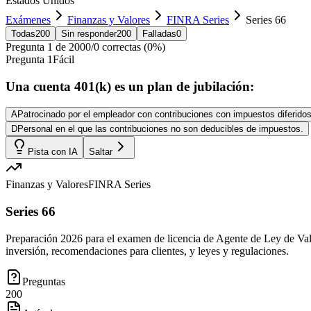
Estados Unidos
Exámenes
Finanzas y Valores
FINRA Series
Series 66
Todas
200
Sin responder
200
Falladas
0
Pregunta
1
de
200
0
/
0
correctas (
0
%)
Pregunta
1
Fácil
Una cuenta 401(k) es un plan de jubilación:
A
Patrocinado por el empleador con contribuciones con impuestos diferidos
D
Personal en el que las contribuciones no son deducibles de impuestos.
Pista con IA
Saltar
Finanzas y Valores
FINRA Series
Series 66
Preparación 2026 para el examen de licencia de Agente de Ley de Va
inversión, recomendaciones para clientes, y leyes y regulaciones.
Preguntas
200