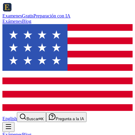
ExamenesGratis
Preparación con IA
Exámenes
Blog
English
Buscar
⌘K
Pregunta a la IA
Exámenes
Blog