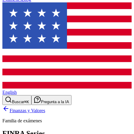
English
Buscar
⌘K
Pregunta a la IA
Finanzas y Valores
Familia de exámenes
FINRA Series