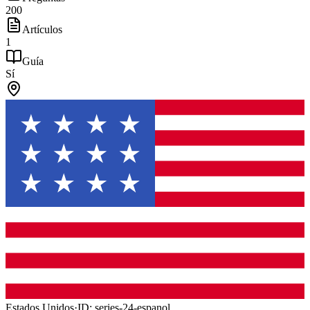
200
Artículos
1
Guía
Sí
Estados Unidos
·
ID:
series-24-espanol