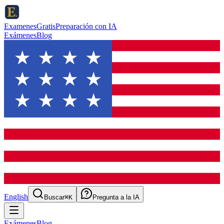
ExamenesGratis
Preparación con IA
Exámenes
Blog
English
Buscar
⌘K
Pregunta a la IA
Exámenes
Blog