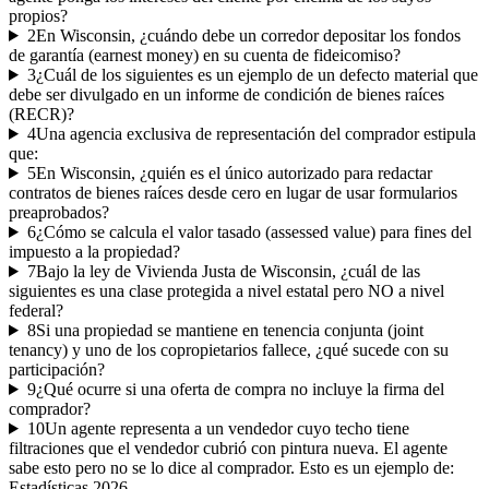
propios?
2
En Wisconsin, ¿cuándo debe un corredor depositar los fondos
de garantía (earnest money) en su cuenta de fideicomiso?
3
¿Cuál de los siguientes es un ejemplo de un defecto material que
debe ser divulgado en un informe de condición de bienes raíces
(RECR)?
4
Una agencia exclusiva de representación del comprador estipula
que:
5
En Wisconsin, ¿quién es el único autorizado para redactar
contratos de bienes raíces desde cero en lugar de usar formularios
preaprobados?
6
¿Cómo se calcula el valor tasado (assessed value) para fines del
impuesto a la propiedad?
7
Bajo la ley de Vivienda Justa de Wisconsin, ¿cuál de las
siguientes es una clase protegida a nivel estatal pero NO a nivel
federal?
8
Si una propiedad se mantiene en tenencia conjunta (joint
tenancy) y uno de los copropietarios fallece, ¿qué sucede con su
participación?
9
¿Qué ocurre si una oferta de compra no incluye la firma del
comprador?
10
Un agente representa a un vendedor cuyo techo tiene
filtraciones que el vendedor cubrió con pintura nueva. El agente
sabe esto pero no se lo dice al comprador. Esto es un ejemplo de:
Estadísticas
2026