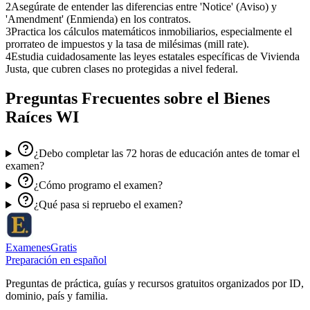
2
Asegúrate de entender las diferencias entre 'Notice' (Aviso) y
'Amendment' (Enmienda) en los contratos.
3
Practica los cálculos matemáticos inmobiliarios, especialmente el
prorrateo de impuestos y la tasa de milésimas (mill rate).
4
Estudia cuidadosamente las leyes estatales específicas de Vivienda
Justa, que cubren clases no protegidas a nivel federal.
Preguntas Frecuentes sobre el
Bienes
Raíces WI
¿Debo completar las 72 horas de educación antes de tomar el
examen?
¿Cómo programo el examen?
¿Qué pasa si repruebo el examen?
ExamenesGratis
Preparación en español
Preguntas de práctica, guías y recursos gratuitos organizados por ID,
dominio, país y familia.