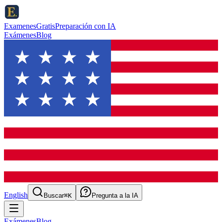
ExamenesGratis
Preparación con IA
Exámenes
Blog
English
Buscar
⌘K
Pregunta a la IA
Exámenes
Blog