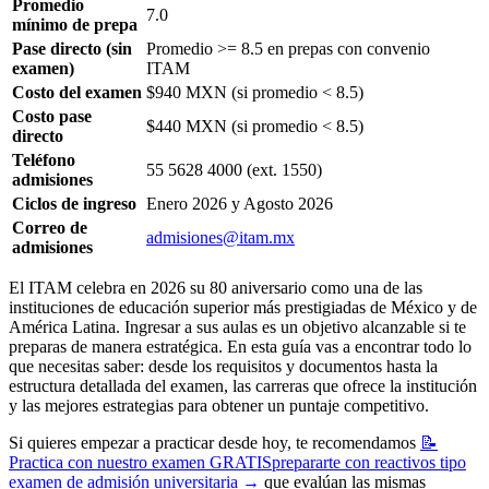
Promedio
7.0
mínimo de prepa
Pase directo (sin
Promedio >= 8.5 en prepas con convenio
examen)
ITAM
Costo del examen
$940 MXN (si promedio < 8.5)
Costo pase
$440 MXN (si promedio < 8.5)
directo
Teléfono
55 5628 4000 (ext. 1550)
admisiones
Ciclos de ingreso
Enero 2026 y Agosto 2026
Correo de
admisiones@itam.mx
admisiones
El ITAM celebra en 2026 su 80 aniversario como una de las
instituciones de educación superior más prestigiadas de México y de
América Latina. Ingresar a sus aulas es un objetivo alcanzable si te
preparas de manera estratégica. En esta guía vas a encontrar todo lo
que necesitas saber: desde los requisitos y documentos hasta la
estructura detallada del examen, las carreras que ofrece la institución
y las mejores estrategias para obtener un puntaje competitivo.
Si quieres empezar a practicar desde hoy, te recomendamos
📝
Practica con nuestro examen GRATIS
prepararte con reactivos tipo
examen de admisión universitaria
→
que evalúan las mismas