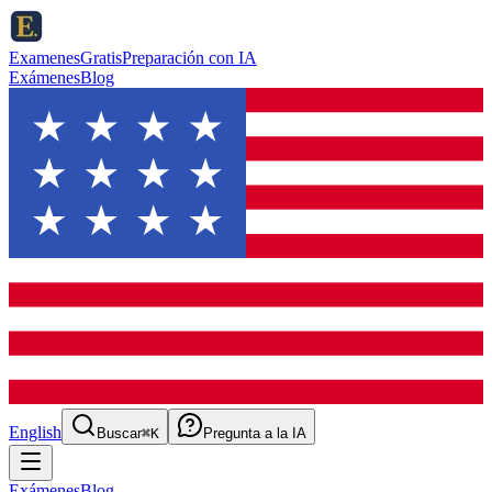
ExamenesGratis
Preparación con IA
Exámenes
Blog
English
Buscar
⌘K
Pregunta a la IA
Exámenes
Blog