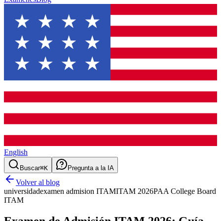
English
Buscar
⌘K
Pregunta a la IA
Volver al blog
universidad
examen admision ITAM
ITAM 2026
PAA College Board
ITAM
Examen de Admisión ITAM 2026: Guía