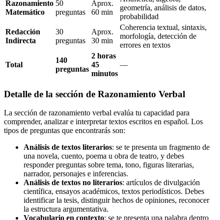
Razonamiento
50
Aprox.
geometría, análisis de datos,
Matemático
preguntas
60 min
probabilidad
Coherencia textual, sintaxis,
Redacción
30
Aprox.
morfología, detección de
Indirecta
preguntas
30 min
errores en textos
2 horas
140
Total
45
—
preguntas
minutos
Detalle de la sección de Razonamiento Verbal
La sección de razonamiento verbal evalúa tu capacidad para
comprender, analizar e interpretar textos escritos en español. Los
tipos de preguntas que encontrarás son:
Análisis de textos literarios
: se te presenta un fragmento de
una novela, cuento, poema u obra de teatro, y debes
responder preguntas sobre tema, tono, figuras literarias,
narrador, personajes e inferencias.
Análisis de textos no literarios
: artículos de divulgación
científica, ensayos académicos, textos periodísticos. Debes
identificar la tesis, distinguir hechos de opiniones, reconocer
la estructura argumentativa.
Vocabulario en contexto
: se te presenta una palabra dentro