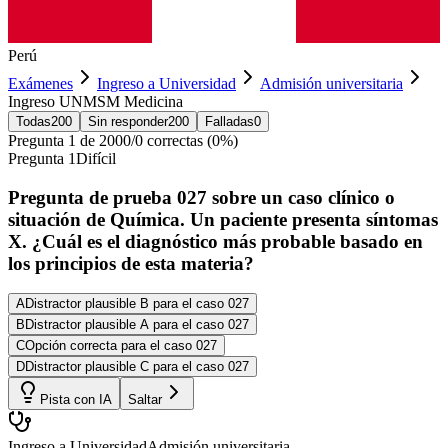
Perú
Exámenes
Ingreso a Universidad
Admisión universitaria
Ingreso UNMSM Medicina
Todas
200
Sin responder
200
Falladas
0
Pregunta
1
de
200
0
/
0
correctas (
0
%)
Pregunta
1
Difícil
Pregunta de prueba 027 sobre un caso clínico o
situación de Química. Un paciente presenta síntomas
X. ¿Cuál es el diagnóstico más probable basado en
los principios de esta materia?
A
Distractor plausible B para el caso 027
B
Distractor plausible A para el caso 027
C
Opción correcta para el caso 027
D
Distractor plausible C para el caso 027
Pista con IA
Saltar
Ingreso a Universidad
Admisión universitaria