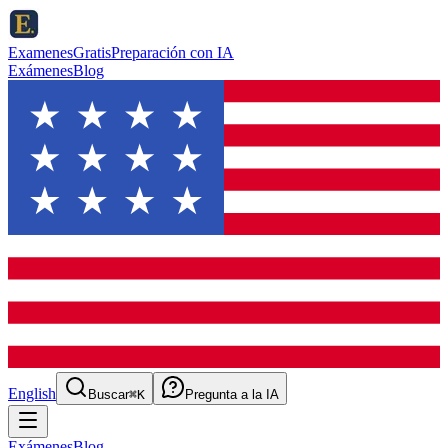
ExamenesGratis
Preparación con IA
Exámenes
Blog
English
Buscar
⌘K
Pregunta a la IA
Exámenes
Blog