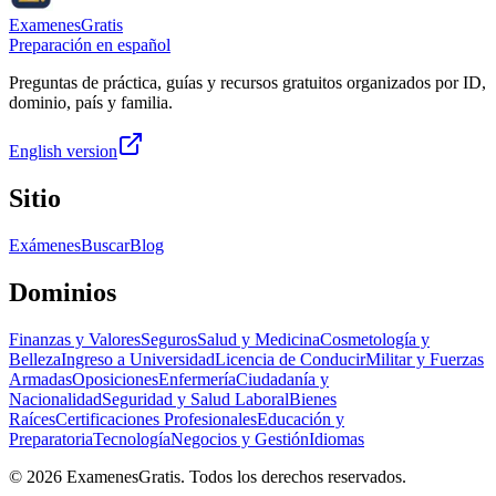
ExamenesGratis
Preparación en español
Preguntas de práctica, guías y recursos gratuitos organizados por ID,
dominio, país y familia.
English version
Sitio
Exámenes
Buscar
Blog
Dominios
Finanzas y Valores
Seguros
Salud y Medicina
Cosmetología y
Belleza
Ingreso a Universidad
Licencia de Conducir
Militar y Fuerzas
Armadas
Oposiciones
Enfermería
Ciudadanía y
Nacionalidad
Seguridad y Salud Laboral
Bienes
Raíces
Certificaciones Profesionales
Educación y
Preparatoria
Tecnología
Negocios y Gestión
Idiomas
©
2026
ExamenesGratis. Todos los derechos reservados.