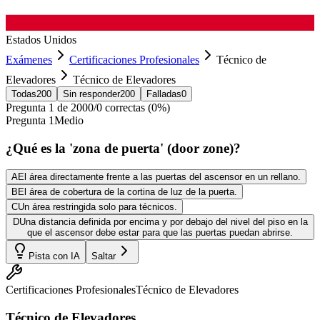
Estados Unidos
Exámenes
Certificaciones Profesionales
Técnico de
Elevadores
Técnico de Elevadores
Todas
200
Sin responder
200
Falladas
0
Pregunta
1
de
200
0
/
0
correctas (
0
%)
Pregunta
1
Medio
¿Qué es la 'zona de puerta' (door zone)?
A
El área directamente frente a las puertas del ascensor en un rellano.
B
El área de cobertura de la cortina de luz de la puerta.
C
Un área restringida solo para técnicos.
D
Una distancia definida por encima y por debajo del nivel del piso en la
que el ascensor debe estar para que las puertas puedan abrirse.
Pista con IA
Saltar
Certificaciones Profesionales
Técnico de Elevadores
Técnico de Elevadores