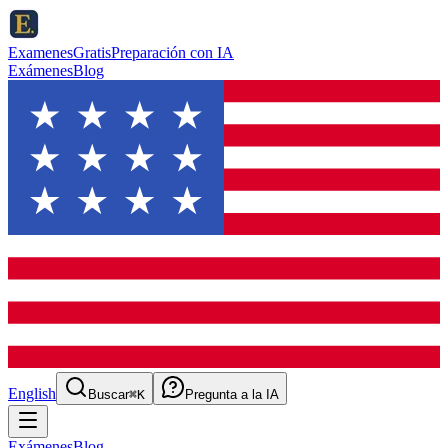
ExamenesGratis
Preparación con IA
Exámenes
Blog
English
Buscar
⌘K
Pregunta a la IA
Exámenes
Blog