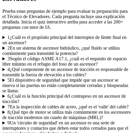
Prueba estas preguntas de ejemplo para evaluar tu preparación para
el
Técnico de Elevadores
. Cada pregunta incluye una explicación
detallada. Inicia el quiz interactivo arriba para acceder a las
200
+
preguntas con tutor de IA.
1
¿Cuál es el propósito principal del interruptor de límite final en
un ascensor?
2
En un sistema de ascensor hidráulico, ¿qué fluido se utiliza
comúnmente para transmitir la potencia?
3
Según el código ASME A17.1, ¿cuál es el requisito de espacio
libre mínimo en el refugio del foso de un ascensor?
4
¿Qué componente de un ascensor de tracción es responsable de
transmitir la fuerza de elevación a los cables?
5
El dispositivo de seguridad que impide que un ascensor se
mueva si las puertas no están completamente cerradas y bloqueadas
se llama:
6
¿Cuál es la función principal del contrapeso en un ascensor de
tracción?
7
En la inspección de cables de acero, ¿qué es el 'valle' del cable?
8
¿Qué tipo de motor se utiliza más comúnmente en los ascensores
de tracción modernos sin cuarto de máquinas (MRL)?
9
Un 'circuito de seguridad' en un ascensor es una serie de
interruptores y contactos que deben estar todos cerrados para que el