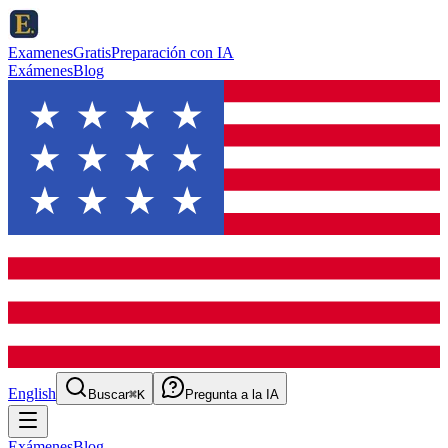
ExamenesGratis
Preparación con IA
Exámenes
Blog
English
Buscar
⌘K
Pregunta a la IA
Exámenes
Blog