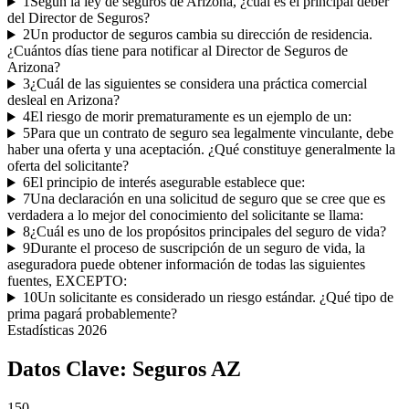
1
Según la ley de seguros de Arizona, ¿cuál es el principal deber
del Director de Seguros?
2
Un productor de seguros cambia su dirección de residencia.
¿Cuántos días tiene para notificar al Director de Seguros de
Arizona?
3
¿Cuál de las siguientes se considera una práctica comercial
desleal en Arizona?
4
El riesgo de morir prematuramente es un ejemplo de un:
5
Para que un contrato de seguro sea legalmente vinculante, debe
haber una oferta y una aceptación. ¿Qué constituye generalmente la
oferta del solicitante?
6
El principio de interés asegurable establece que:
7
Una declaración en una solicitud de seguro que se cree que es
verdadera a lo mejor del conocimiento del solicitante se llama:
8
¿Cuál es uno de los propósitos principales del seguro de vida?
9
Durante el proceso de suscripción de un seguro de vida, la
aseguradora puede obtener información de todas las siguientes
fuentes, EXCEPTO:
10
Un solicitante es considerado un riesgo estándar. ¿Qué tipo de
prima pagará probablemente?
Estadísticas
2026
Datos Clave:
Seguros AZ
150