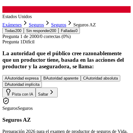
Estados Unidos
Exámenes
Seguros
Seguros
Seguros AZ
Todas
200
Sin responder
200
Falladas
0
Pregunta
1
de
200
0
/
0
correctas (
0
%)
Pregunta
1
Difícil
La autoridad que el público cree razonablemente
que un productor tiene, basada en las acciones del
productor y la aseguradora, se llama:
A
Autoridad expresa
B
Autoridad aparente
C
Autoridad absoluta
D
Autoridad implícita
Pista con IA
Saltar
Seguros
Seguros
Seguros AZ
Preparación 2026 para el examen de productor de seguros de Vida,