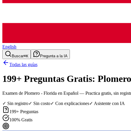
English
Buscar
⌘K
Pregunta a la IA
Todas las guías
199
+ Preguntas Gratis:
Plomero
Examen de Plomero - Florida en Español
— Practica gratis, sin regist
✓ Sin registro
✓ Sin costo
✓ Con explicaciones
✓ Asistente con IA
199
+ Preguntas
100% Gratis