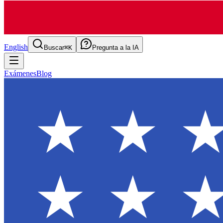
English
Buscar
⌘K
Pregunta a la IA
Exámenes
Blog