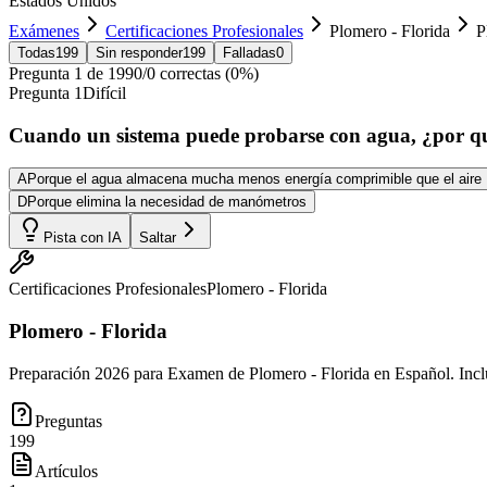
Estados Unidos
Exámenes
Certificaciones Profesionales
Plomero - Florida
P
Todas
199
Sin responder
199
Falladas
0
Pregunta
1
de
199
0
/
0
correctas (
0
%)
Pregunta
1
Difícil
Cuando un sistema puede probarse con agua, ¿por qu
A
Porque el agua almacena mucha menos energía comprimible que el aire
D
Porque elimina la necesidad de manómetros
Pista con IA
Saltar
Certificaciones Profesionales
Plomero - Florida
Plomero - Florida
Preparación 2026 para Examen de Plomero - Florida en Español. Incl
Preguntas
199
Artículos