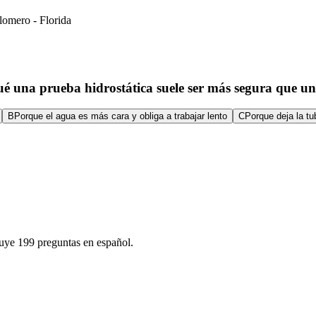
lomero - Florida
é una prueba hidrostática suele ser más segura que u
B
Porque el agua es más cara y obliga a trabajar lento
C
Porque deja la tu
uye 199 preguntas en español.