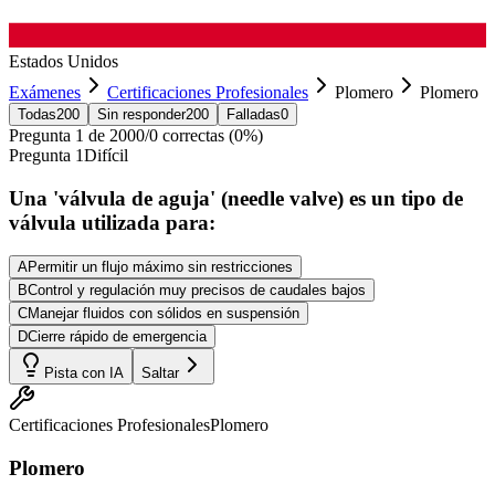
Estados Unidos
Exámenes
Certificaciones Profesionales
Plomero
Plomero
Todas
200
Sin responder
200
Falladas
0
Pregunta
1
de
200
0
/
0
correctas (
0
%)
Pregunta
1
Difícil
Una 'válvula de aguja' (needle valve) es un tipo de
válvula utilizada para:
A
Permitir un flujo máximo sin restricciones
B
Control y regulación muy precisos de caudales bajos
C
Manejar fluidos con sólidos en suspensión
D
Cierre rápido de emergencia
Pista con IA
Saltar
Certificaciones Profesionales
Plomero
Plomero