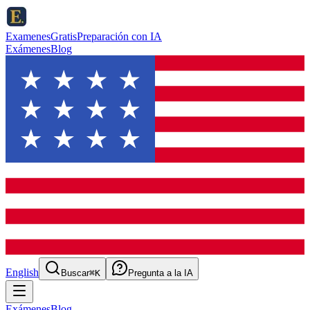
ExamenesGratis
Preparación con IA
Exámenes
Blog
English
Buscar
⌘K
Pregunta a la IA
Exámenes
Blog