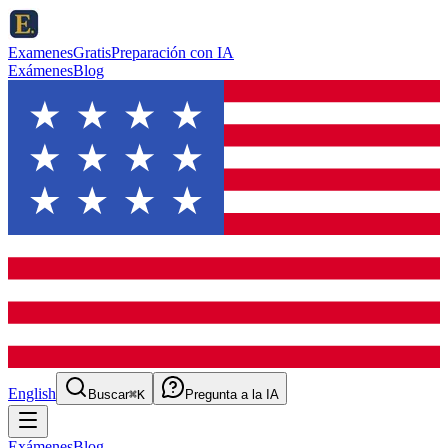
ExamenesGratis
Preparación con IA
Exámenes
Blog
English
Buscar
⌘K
Pregunta a la IA
Exámenes
Blog