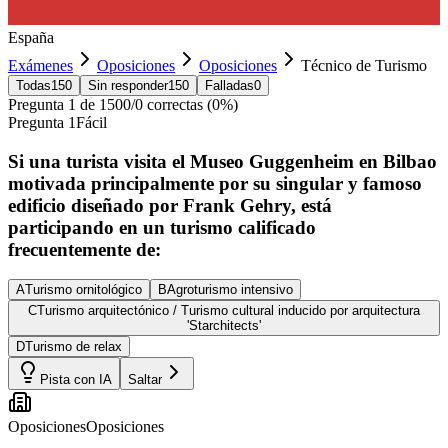
España
Exámenes
Oposiciones
Oposiciones
Técnico de Turismo
Todas
150
Sin responder
150
Falladas
0
Pregunta
1
de
150
0
/
0
correctas (
0
%)
Pregunta
1
Fácil
Si una turista visita el Museo Guggenheim en Bilbao
motivada principalmente por su singular y famoso
edificio diseñado por Frank Gehry, está
participando en un turismo calificado
frecuentemente de:
A
Turismo ornitológico
B
Agroturismo intensivo
C
Turismo arquitectónico / Turismo cultural inducido por arquitectura
'Starchitects'
D
Turismo de relax
Pista con IA
Saltar
Oposiciones
Oposiciones