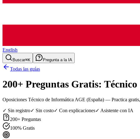
English
Buscar
⌘K
Pregunta a la IA
Todas las guías
200
+ Preguntas Gratis:
Técnico
Oposiciones Técnico de Informática AGE (España)
— Practica gratis, 
✓ Sin registro
✓ Sin costo
✓ Con explicaciones
✓ Asistente con IA
200
+ Preguntas
100% Gratis