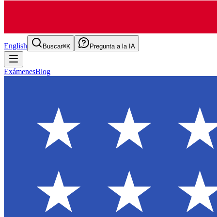
English
Buscar
⌘K
Pregunta a la IA
Exámenes
Blog