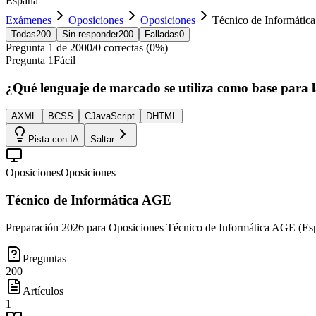
España
Exámenes
Oposiciones
Oposiciones
Técnico de Informáti
Todas
200
Sin responder
200
Falladas
0
Pregunta
1
de
200
0
/
0
correctas (
0
%)
Pregunta
1
Fácil
¿Qué lenguaje de marcado se utiliza como base para 
A
XML
B
CSS
C
JavaScript
D
HTML
Pista con IA
Saltar
Oposiciones
Oposiciones
Técnico de Informática AGE
Preparación 2026 para Oposiciones Técnico de Informática AGE (Esp
Preguntas
200
Artículos
1