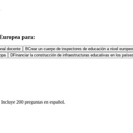
n
 Europea para:
onal docente
B
Crear un cuerpo de inspectores de educación a nivel europeo
ropa
D
Financiar la construcción de infraestructuras educativas en los país
 Incluye 200 preguntas en español.