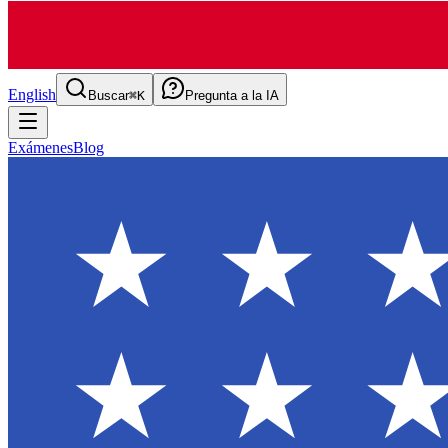
English
Buscar
⌘K
Pregunta a la IA
Exámenes
Blog