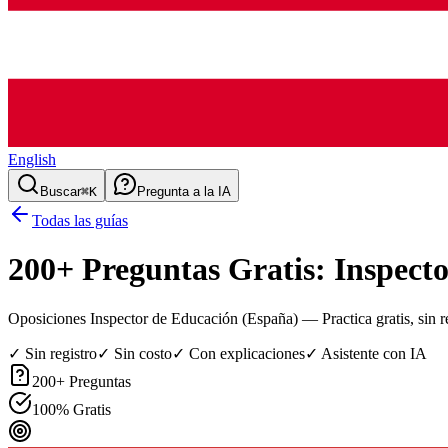
English
Buscar
⌘K
Pregunta a la IA
Todas las guías
200
+ Preguntas Gratis:
Inspect
Oposiciones Inspector de Educación (España)
— Practica gratis, sin r
✓ Sin registro
✓ Sin costo
✓ Con explicaciones
✓ Asistente con IA
200
+ Preguntas
100% Gratis