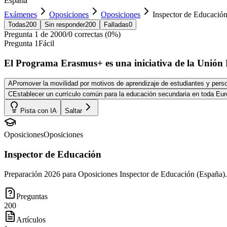
España
Exámenes
Oposiciones
Oposiciones
Inspector de Educació
Todas
200
Sin responder
200
Falladas
0
Pregunta
1
de
200
0
/
0
correctas (
0
%)
Pregunta
1
Fácil
El Programa Erasmus+ es una iniciativa de la Unión
A
Promover la movilidad por motivos de aprendizaje de estudiantes y pers
C
Establecer un currículo común para la educación secundaria en toda Eu
Pista con IA
Saltar
Oposiciones
Oposiciones
Inspector de Educación
Preparación 2026 para Oposiciones Inspector de Educación (España).
Preguntas
200
Artículos