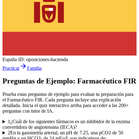
España
·
ID:
oposiciones-hacienda
Practicar
Familia
Preguntas de Ejemplo:
Farmacéutico FIR
Prueba estas preguntas de ejemplo para evaluar tu preparación para
el
Farmacéutico FIR
. Cada pregunta incluye una explicación
detallada. Inicia el quiz interactivo arriba para acceder a las
200
+
preguntas con tutor de IA.
1
¿Cuál de los siguientes fármacos es un inhibidor de la enzima
convertidora de angiotensina (IECA)?
2
En la gasometría arterial, un pH de 7.25, una pCO2 de 50
mmHg y un HCO3- de 24 mEq/L son indicativos de: