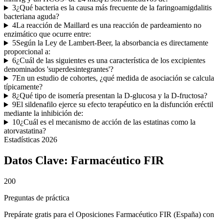
3
¿Qué bacteria es la causa más frecuente de la faringoamigdalitis
bacteriana aguda?
4
La reacción de Maillard es una reacción de pardeamiento no
enzimático que ocurre entre:
5
Según la Ley de Lambert-Beer, la absorbancia es directamente
proporcional a:
6
¿Cuál de las siguientes es una característica de los excipientes
denominados 'superdesintegrantes'?
7
En un estudio de cohortes, ¿qué medida de asociación se calcula
típicamente?
8
¿Qué tipo de isomería presentan la D-glucosa y la D-fructosa?
9
El sildenafilo ejerce su efecto terapéutico en la disfunción eréctil
mediante la inhibición de:
10
¿Cuál es el mecanismo de acción de las estatinas como la
atorvastatina?
Estadísticas
2026
Datos Clave:
Farmacéutico FIR
200
Preguntas de práctica
Prepárate gratis para el Oposiciones Farmacéutico FIR (España) con