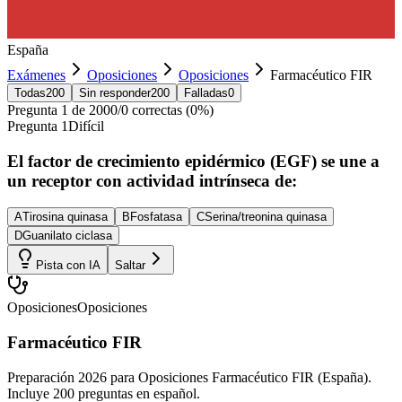
España
Exámenes
Oposiciones
Oposiciones
Farmacéutico FIR
Todas
200
Sin responder
200
Falladas
0
Pregunta
1
de
200
0
/
0
correctas (
0
%)
Pregunta
1
Difícil
El factor de crecimiento epidérmico (EGF) se une a
un receptor con actividad intrínseca de:
A
Tirosina quinasa
B
Fosfatasa
C
Serina/treonina quinasa
D
Guanilato ciclasa
Pista con IA
Saltar
Oposiciones
Oposiciones
Farmacéutico FIR
Preparación 2026 para Oposiciones Farmacéutico FIR (España).
Incluye 200 preguntas en español.