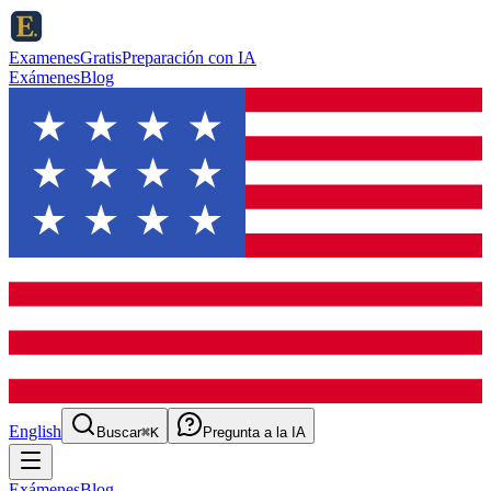
ExamenesGratis
Preparación con IA
Exámenes
Blog
English
Buscar
⌘K
Pregunta a la IA
Exámenes
Blog