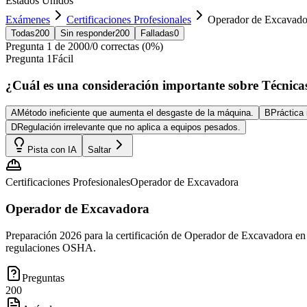
Estados Unidos
Exámenes
Certificaciones Profesionales
Operador de Excavado
Todas
200
Sin responder
200
Falladas
0
Pregunta
1
de
200
0
/
0
correctas (
0
%)
Pregunta
1
Fácil
¿Cuál es una consideración importante sobre Técnic
A
Método ineficiente que aumenta el desgaste de la máquina.
B
Práctica
D
Regulación irrelevante que no aplica a equipos pesados.
Pista con IA
Saltar
Certificaciones Profesionales
Operador de Excavadora
Operador de Excavadora
Preparación 2026 para la certificación de Operador de Excavadora e
regulaciones OSHA.
Preguntas
200