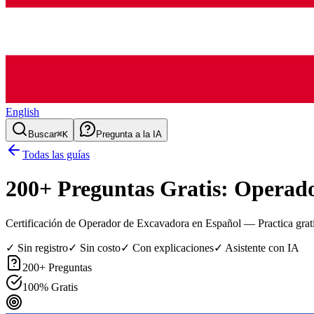
English
Buscar
⌘K
Pregunta a la IA
Todas las guías
200
+ Preguntas Gratis:
Operado
Certificación de Operador de Excavadora en Español
— Practica gratis
✓ Sin registro
✓ Sin costo
✓ Con explicaciones
✓ Asistente con IA
200
+ Preguntas
100% Gratis