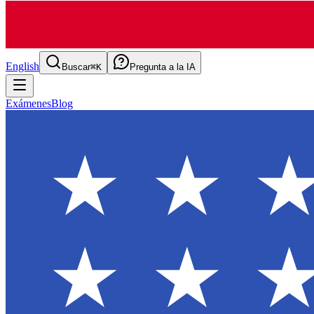
English
Buscar
⌘K
Pregunta a la IA
Exámenes
Blog