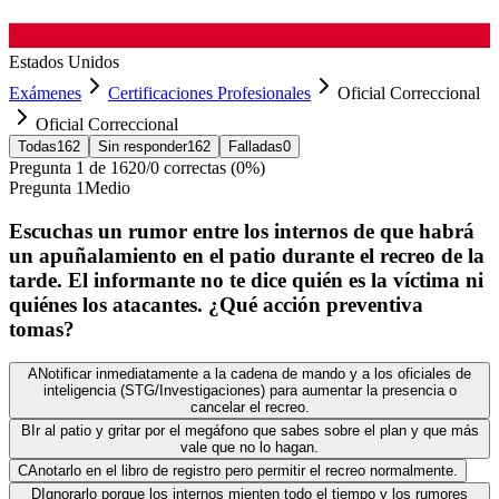
Estados Unidos
Exámenes
Certificaciones Profesionales
Oficial Correccional
Oficial Correccional
Todas
162
Sin responder
162
Falladas
0
Pregunta
1
de
162
0
/
0
correctas (
0
%)
Pregunta
1
Medio
Escuchas un rumor entre los internos de que habrá
un apuñalamiento en el patio durante el recreo de la
tarde. El informante no te dice quién es la víctima ni
quiénes los atacantes. ¿Qué acción preventiva
tomas?
A
Notificar inmediatamente a la cadena de mando y a los oficiales de
inteligencia (STG/Investigaciones) para aumentar la presencia o
cancelar el recreo.
B
Ir al patio y gritar por el megáfono que sabes sobre el plan y que más
vale que no lo hagan.
C
Anotarlo en el libro de registro pero permitir el recreo normalmente.
D
Ignorarlo porque los internos mienten todo el tiempo y los rumores