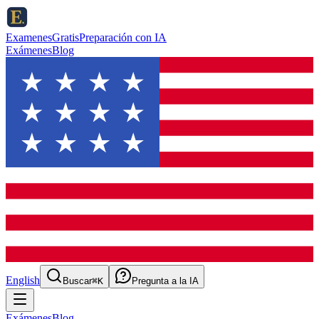
ExamenesGratis
Preparación con IA
Exámenes
Blog
English
Buscar
⌘K
Pregunta a la IA
Exámenes
Blog