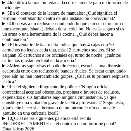
4
Identifica la oración redactada correctamente para un informe de
incidente:
5
En el contexto de la lectura de manuales: ¿Qué significa el
término 'contrabando' dentro de una instalación correccional?
6
Observas a un recluso escondiendo lo que parece ser un arma
punzocortante (shank) debajo de su colchón. No estás seguro si es
un arma o una herramienta de la cocina. ¿Qué debes hacer a
continuación?
7
El inventario de la armería indica que hay 4 cajas con 50
cartuchos no letales cada una, más 12 cartuchos sueltos. Si se
asignan 35 cartuchos a los oficiales del turno de noche, ¿cuántos
cartuchos quedan en total en la armería?
8
Mientras supervisas el patio de recreo, escuchas una discusión
acalorada entre dos reclusos de bandas rivales. Se están empujando
pero aún no han intercambiado golpes. ¿Cuál es tu primera respuesta
táctica?
9
Lea el siguiente fragmento de política: 'Ningún oficial
correccional aceptará obsequios, propinas o favores de reclusos,
expenados o sus familiares bajo ninguna circunstancia, ya que
constituye una violación grave de la ética profesional.' Según esto,
¿qué debe hacer si el hermano de un interno le ofrece un café
gratuito en una cafetería local?
10
¿Cuál de las siguientes palabras está escrita
INCORRECTAMENTE en el contexto de un informe penal?
Estadísticas
2026