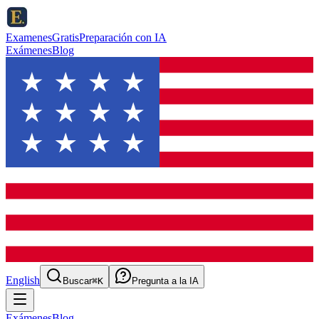
ExamenesGratis
Preparación con IA
Exámenes
Blog
English
Buscar
⌘K
Pregunta a la IA
Exámenes
Blog