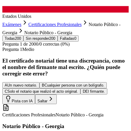
Estados Unidos
Exámenes
Certificaciones Profesionales
Notario Público -
Georgia
Notario Público - Georgia
Todas
200
Sin responder
200
Falladas
0
Pregunta
1
de
200
0
/
0
correctas (
0
%)
Pregunta
1
Medio
El certificado notarial tiene una discrepancia, como
el nombre del firmante mal escrito. ¿Quién puede
corregir este error?
A
Un nuevo notario.
B
Cualquier persona con un bolígrafo.
C
Solo el notario que realizó el acto original.
D
El firmante.
Pista con IA
Saltar
Certificaciones Profesionales
Notario Público - Georgia
Notario Público - Georgia