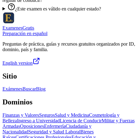
regular de conducir?
¿Este examen es válido en cualquier estado?
ExamenesGratis
Preparación en español
Preguntas de práctica, guías y recursos gratuitos organizados por ID,
dominio, país y familia.
English version
Sitio
Exámenes
Buscar
Blog
Dominios
Finanzas y Valores
Seguros
Salud y Medicina
Cosmetología y
Belleza
Ingreso a Universidad
Licencia de Conducir
Militar y Fuerzas
Armadas
Oposiciones
Enfermería
Ciudadanía y
Nacionalidad
Seguridad y Salud Laboral
Bienes
Raíces
Certificaciones Profesionales
Educación y