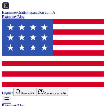
ExamenesGratis
Preparación con IA
Exámenes
Blog
English
Buscar
⌘K
Pregunta a la IA
Exámenes
Blog