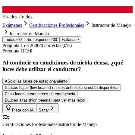
Estados Unidos
Exámenes
Certificaciones Profesionales
Instructor de Manejo
Instructor de Manejo
Todas
200
Sin responder
200
Falladas
0
Pregunta
1
de
200
0
/
0
correctas (
0
%)
Pregunta
1
Fácil
Al conducir en condiciones de niebla densa, ¿qué
luces debe utilizar el conductor?
A
Solo las luces de estacionamiento
B
Luces bajas (low beams) o luces antiniebla si están disponibles
C
Las luces intermitentes de emergencia
D
Luces altas (high beams) para ver más lejos
Pista con IA
Saltar
Certificaciones Profesionales
Instructor de Manejo