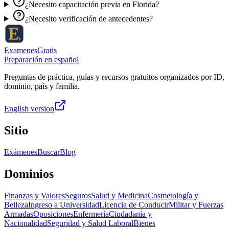
¿Necesito capacitación previa en Florida?
¿Necesito verificación de antecedentes?
ExamenesGratis
Preparación en español
Preguntas de práctica, guías y recursos gratuitos organizados por ID,
dominio, país y familia.
English version
Sitio
Exámenes
Buscar
Blog
Dominios
Finanzas y Valores
Seguros
Salud y Medicina
Cosmetología y
Belleza
Ingreso a Universidad
Licencia de Conducir
Militar y Fuerzas
Armadas
Oposiciones
Enfermería
Ciudadanía y
Nacionalidad
Seguridad y Salud Laboral
Bienes