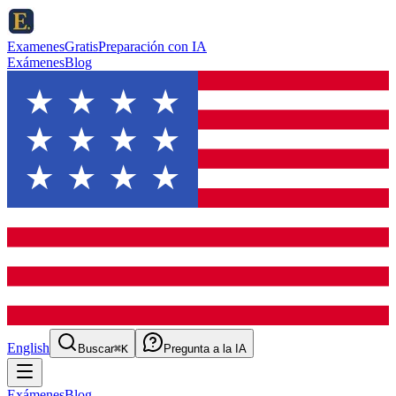
ExamenesGratis
Preparación con IA
Exámenes
Blog
English
Buscar
⌘K
Pregunta a la IA
Exámenes
Blog