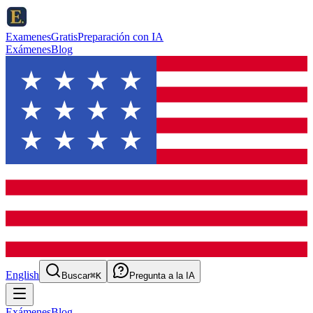
ExamenesGratis
Preparación con IA
Exámenes
Blog
English
Buscar
⌘K
Pregunta a la IA
Exámenes
Blog