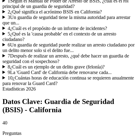
1
Según el Manual de Poder de Arresto de BSIS, ¿cuál es el rol
principal de un guardia de seguridad?
2
¿Qué significa el acrónimo BSIS en California?
3
Un guardia de seguridad tiene la misma autoridad para arrestar
que un...
4
¿Cuál es el propósito de un informe de incidentes?
5
¿Qué es la 'causa probable' en el contexto de un arresto
ciudadano?
6
Un guardia de seguridad puede realizar un arresto ciudadano por
un delito menor solo si el delito fue...
7
Después de realizar un arresto, ¿qué debe hacer un guardia de
seguridad con el sospechoso?
8
¿Cuál es un ejemplo de un delito grave (felonía)?
9
La 'Guard Card' de California debe renovarse cada...
10
¿Cuántas horas de educación continua se requieren anualmente
para renovar la Guard Card?
Estadísticas
2026
Datos Clave:
Guardia de Seguridad
(BSIS) - California
40
Preguntas