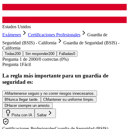
Estados Unidos
Exámenes
Certificaciones Profesionales
Guardia de
Seguridad (BSIS) - California
Guardia de Seguridad (BSIS) -
California
Todas
200
Sin responder
200
Falladas
0
Pregunta
1
de
200
0
/
0
correctas (
0
%)
Pregunta
1
Fácil
La regla más importante para un guardia de
seguridad es:
A
Mantenerse seguro y no correr riesgos innecesarios.
B
Nunca llegar tarde.
C
Mantener su uniforme limpio.
D
Hacer siempre un arresto.
Pista con IA
Saltar
Certificaciones Profesionales
Guardia de Seguridad (BSIS) -