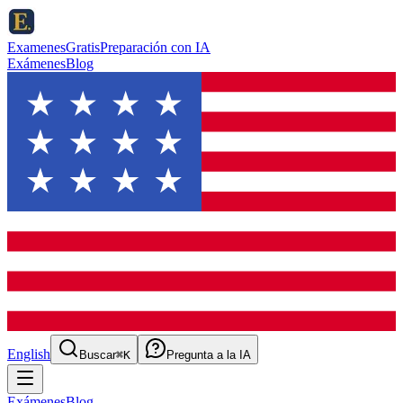
ExamenesGratis
Preparación con IA
Exámenes
Blog
English
Buscar
⌘K
Pregunta a la IA
Exámenes
Blog