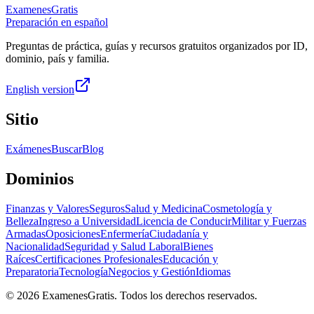
ExamenesGratis
Preparación en español
Preguntas de práctica, guías y recursos gratuitos organizados por ID,
dominio, país y familia.
English version
Sitio
Exámenes
Buscar
Blog
Dominios
Finanzas y Valores
Seguros
Salud y Medicina
Cosmetología y
Belleza
Ingreso a Universidad
Licencia de Conducir
Militar y Fuerzas
Armadas
Oposiciones
Enfermería
Ciudadanía y
Nacionalidad
Seguridad y Salud Laboral
Bienes
Raíces
Certificaciones Profesionales
Educación y
Preparatoria
Tecnología
Negocios y Gestión
Idiomas
©
2026
ExamenesGratis. Todos los derechos reservados.