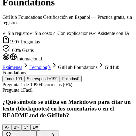
Foundations
GitHub Foundations Certificación en Español
— Practica gratis, sin
registro.
✓ Sin registro
✓ Sin costo
✓ Con explicaciones
✓ Asistente con IA
199
+ Preguntas
100% Gratis
Internacional
Exámenes
Tecnología
GitHub Foundations
GitHub
Foundations
Todas
199
Sin responder
199
Falladas
0
Pregunta
1
de
199
0
/
0
correctas (
0
%)
Pregunta
1
Fácil
¿Qué símbolo se utiliza en Markdown para citar un
texto (blockquotes) en los comentarios o en el
README.md de GitHub?
A
-
B
>
C
*
D
#