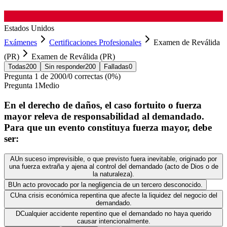
Estados Unidos
Exámenes
Certificaciones Profesionales
Examen de Reválida
(PR)
Examen de Reválida (PR)
Todas
200
Sin responder
200
Falladas
0
Pregunta
1
de
200
0
/
0
correctas (
0
%)
Pregunta
1
Medio
En el derecho de daños, el caso fortuito o fuerza
mayor releva de responsabilidad al demandado.
Para que un evento constituya fuerza mayor, debe
ser:
A
Un suceso imprevisible, o que previsto fuera inevitable, originado por
una fuerza extraña y ajena al control del demandado (acto de Dios o de
la naturaleza).
B
Un acto provocado por la negligencia de un tercero desconocido.
C
Una crisis económica repentina que afecte la liquidez del negocio del
demandado.
D
Cualquier accidente repentino que el demandado no haya querido
causar intencionalmente.