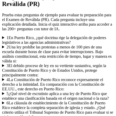
Reválida (PR)
Prueba estas preguntas de ejemplo para evaluar tu preparación para
el
Examen de Reválida (PR)
. Cada pregunta incluye una
explicación detallada. Inicia el quiz interactivo arriba para acceder a
las
200
+ preguntas con tutor de IA.
1
En Puerto Rico, ¿qué doctrina rige la delegación de poderes
legislativos a las agencias administrativas?
2
Una ley prohíbe las protestas a menos de 100 pies de una
escuela durante horas de clase para evitar interrupciones. Bajo
análisis constitucional, esta restricción de tiempo, lugar y manera es
válida si:
3
El debido proceso de ley en su vertiente sustantiva, según la
Constitución de Puerto Rico y de Estados Unidos, protege
principalmente contra:
4
La Constitución de Puerto Rico reconoce expresamente el
derecho a la intimidad. En comparación con la Constitución de
EE.UU., este derecho en Puerto Rico:
5
¿Qué nivel de escrutinio aplica a una ley de Puerto Rico que
establece una clasificación basada en el origen nacional o la raza?
6
La cláusula de establecimiento de la Constitución de Puerto
Rico establece la completa separación de iglesia y estado. ¿Qué
criterio utiliza el Tribunal Supremo de Puerto Rico para evaluar si se