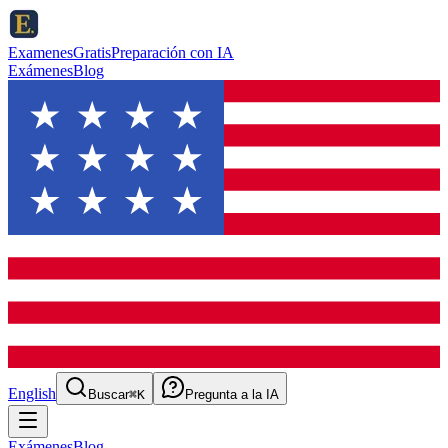
ExamenesGratis
Preparación con IA
Exámenes
Blog
English
Buscar
⌘K
Pregunta a la IA
Exámenes
Blog