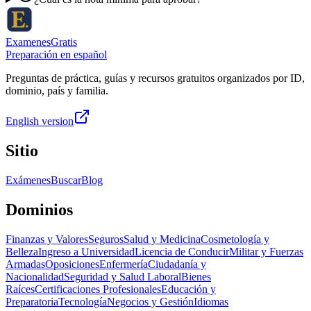
ExamenesGratis
Preparación en español
Preguntas de práctica, guías y recursos gratuitos organizados por ID,
dominio, país y familia.
English version
Sitio
Exámenes
Buscar
Blog
Dominios
Finanzas y Valores
Seguros
Salud y Medicina
Cosmetología y
Belleza
Ingreso a Universidad
Licencia de Conducir
Militar y Fuerzas
Armadas
Oposiciones
Enfermería
Ciudadanía y
Nacionalidad
Seguridad y Salud Laboral
Bienes
Raíces
Certificaciones Profesionales
Educación y
Preparatoria
Tecnología
Negocios y Gestión
Idiomas