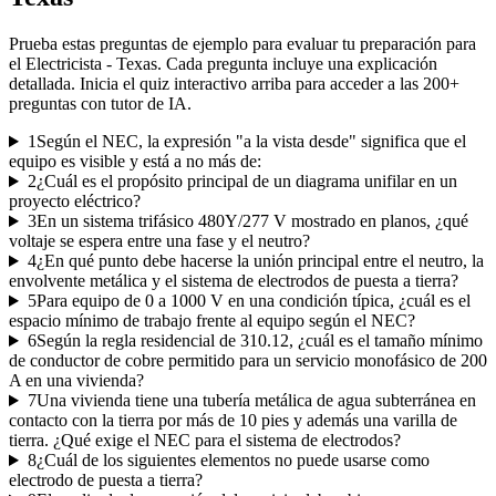
Prueba estas preguntas de ejemplo para evaluar tu preparación para
el
Electricista - Texas
. Cada pregunta incluye una explicación
detallada. Inicia el quiz interactivo arriba para acceder a las
200
+
preguntas con tutor de IA.
1
Según el NEC, la expresión "a la vista desde" significa que el
equipo es visible y está a no más de:
2
¿Cuál es el propósito principal de un diagrama unifilar en un
proyecto eléctrico?
3
En un sistema trifásico 480Y/277 V mostrado en planos, ¿qué
voltaje se espera entre una fase y el neutro?
4
¿En qué punto debe hacerse la unión principal entre el neutro, la
envolvente metálica y el sistema de electrodos de puesta a tierra?
5
Para equipo de 0 a 1000 V en una condición típica, ¿cuál es el
espacio mínimo de trabajo frente al equipo según el NEC?
6
Según la regla residencial de 310.12, ¿cuál es el tamaño mínimo
de conductor de cobre permitido para un servicio monofásico de 200
A en una vivienda?
7
Una vivienda tiene una tubería metálica de agua subterránea en
contacto con la tierra por más de 10 pies y además una varilla de
tierra. ¿Qué exige el NEC para el sistema de electrodos?
8
¿Cuál de los siguientes elementos no puede usarse como
electrodo de puesta a tierra?