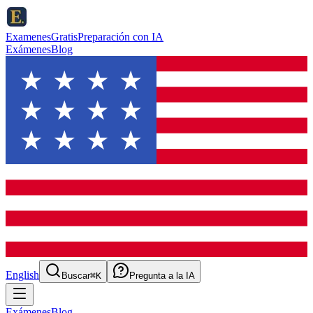
ExamenesGratis
Preparación con IA
Exámenes
Blog
English
Buscar
⌘K
Pregunta a la IA
Exámenes
Blog