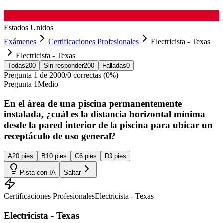
Estados Unidos
Exámenes
Certificaciones Profesionales
Electricista - Texas
Electricista - Texas
Todas
200
Sin responder
200
Falladas
0
Pregunta
1
de
200
0
/
0
correctas (
0
%)
Pregunta
1
Medio
En el área de una piscina permanentemente
instalada, ¿cuál es la distancia horizontal mínima
desde la pared interior de la piscina para ubicar un
receptáculo de uso general?
A
20 pies
B
10 pies
C
6 pies
D
3 pies
Pista con IA
Saltar
Certificaciones Profesionales
Electricista - Texas
Electricista - Texas