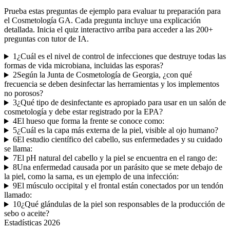
Prueba estas preguntas de ejemplo para evaluar tu preparación para
el
Cosmetología GA
. Cada pregunta incluye una explicación
detallada. Inicia el quiz interactivo arriba para acceder a las
200
+
preguntas con tutor de IA.
1
¿Cuál es el nivel de control de infecciones que destruye todas las
formas de vida microbiana, incluidas las esporas?
2
Según la Junta de Cosmetología de Georgia, ¿con qué
frecuencia se deben desinfectar las herramientas y los implementos
no porosos?
3
¿Qué tipo de desinfectante es apropiado para usar en un salón de
cosmetología y debe estar registrado por la EPA?
4
El hueso que forma la frente se conoce como:
5
¿Cuál es la capa más externa de la piel, visible al ojo humano?
6
El estudio científico del cabello, sus enfermedades y su cuidado
se llama:
7
El pH natural del cabello y la piel se encuentra en el rango de:
8
Una enfermedad causada por un parásito que se mete debajo de
la piel, como la sarna, es un ejemplo de una infección:
9
El músculo occipital y el frontal están conectados por un tendón
llamado:
10
¿Qué glándulas de la piel son responsables de la producción de
sebo o aceite?
Estadísticas
2026