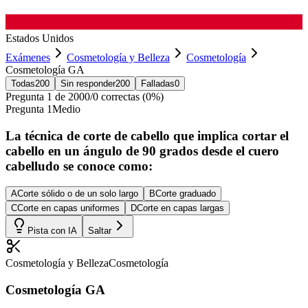
Estados Unidos
Exámenes
Cosmetología y Belleza
Cosmetología
Cosmetología GA
Todas
200
Sin responder
200
Falladas
0
Pregunta
1
de
200
0
/
0
correctas (
0
%)
Pregunta
1
Medio
La técnica de corte de cabello que implica cortar el
cabello en un ángulo de 90 grados desde el cuero
cabelludo se conoce como:
A
Corte sólido o de un solo largo
B
Corte graduado
C
Corte en capas uniformes
D
Corte en capas largas
Pista con IA
Saltar
Cosmetología y Belleza
Cosmetología
Cosmetología GA