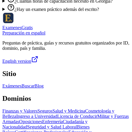
¿Cuántas horas de capacitación necesito en Georgia?
¿Hay un examen práctico además del escrito?
ExamenesGratis
Preparación en español
Preguntas de práctica, guías y recursos gratuitos organizados por ID,
dominio, país y familia.
English version
Sitio
Exámenes
Buscar
Blog
Dominios
Finanzas y Valores
Seguros
Salud y Medicina
Cosmetología y
Belleza
Ingreso a Universidad
Licencia de Conducir
Militar y Fuerzas
Armadas
Oposiciones
Enfermería
Ciudadanía y
Nacionalidad
Seguridad y Salud Laboral
Bienes