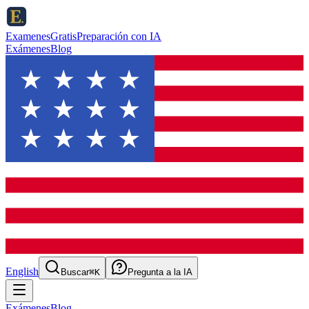
ExamenesGratis
Preparación con IA
Exámenes
Blog
English
Buscar
⌘K
Pregunta a la IA
Exámenes
Blog