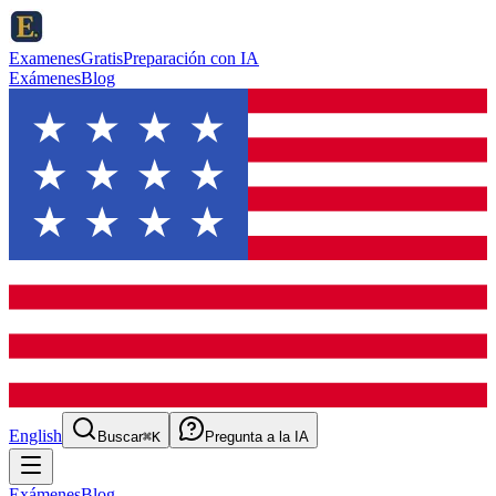
ExamenesGratis
Preparación con IA
Exámenes
Blog
English
Buscar
⌘K
Pregunta a la IA
Exámenes
Blog