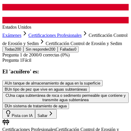
Estados Unidos
Exámenes
Certificaciones Profesionales
Certificación Control
de Erosión y Sedim
Certificación Control de Erosión y Sedim
Todas
200
Sin responder
200
Falladas
0
Pregunta
1
de
200
0
/
0
correctas (
0
%)
Pregunta
1
Fácil
El 'acuífero' es:
A
Un tanque de almacenamiento de agua en la superficie
B
Un tipo de pez que vive en aguas subterráneas
C
Una capa subterránea de roca o sedimento permeable que contiene y
transmite agua subterránea
D
Un sistema de tratamiento de agua
Pista con IA
Saltar
Certificaciones Profesionales
Certificación Control de Erosión y