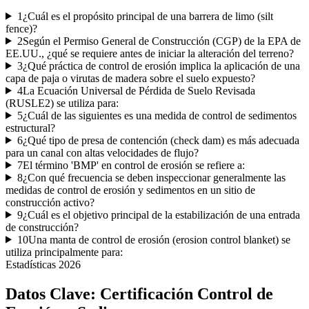
1
¿Cuál es el propósito principal de una barrera de limo (silt
fence)?
2
Según el Permiso General de Construcción (CGP) de la EPA de
EE.UU., ¿qué se requiere antes de iniciar la alteración del terreno?
3
¿Qué práctica de control de erosión implica la aplicación de una
capa de paja o virutas de madera sobre el suelo expuesto?
4
La Ecuación Universal de Pérdida de Suelo Revisada
(RUSLE2) se utiliza para:
5
¿Cuál de las siguientes es una medida de control de sedimentos
estructural?
6
¿Qué tipo de presa de contención (check dam) es más adecuada
para un canal con altas velocidades de flujo?
7
El término 'BMP' en control de erosión se refiere a:
8
¿Con qué frecuencia se deben inspeccionar generalmente las
medidas de control de erosión y sedimentos en un sitio de
construcción activo?
9
¿Cuál es el objetivo principal de la estabilización de una entrada
de construcción?
10
Una manta de control de erosión (erosion control blanket) se
utiliza principalmente para:
Estadísticas
2026
Datos Clave:
Certificación Control de