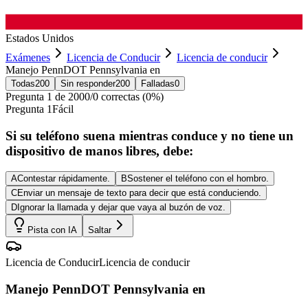
Estados Unidos
Exámenes
Licencia de Conducir
Licencia de conducir
Manejo PennDOT Pennsylvania en
Todas
200
Sin responder
200
Falladas
0
Pregunta
1
de
200
0
/
0
correctas (
0
%)
Pregunta
1
Fácil
Si su teléfono suena mientras conduce y no tiene un
dispositivo de manos libres, debe:
A
Contestar rápidamente.
B
Sostener el teléfono con el hombro.
C
Enviar un mensaje de texto para decir que está conduciendo.
D
Ignorar la llamada y dejar que vaya al buzón de voz.
Pista con IA
Saltar
Licencia de Conducir
Licencia de conducir
Manejo PennDOT Pennsylvania en