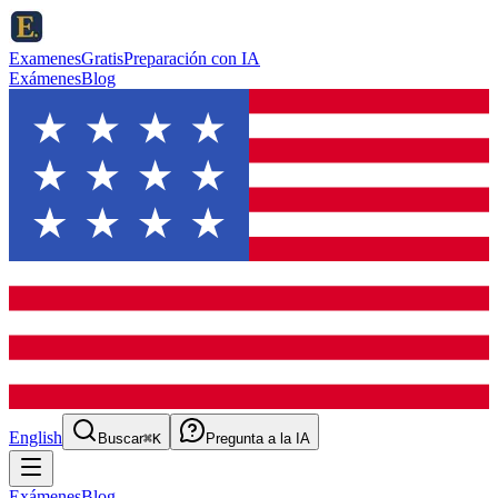
ExamenesGratis
Preparación con IA
Exámenes
Blog
English
Buscar
⌘K
Pregunta a la IA
Exámenes
Blog