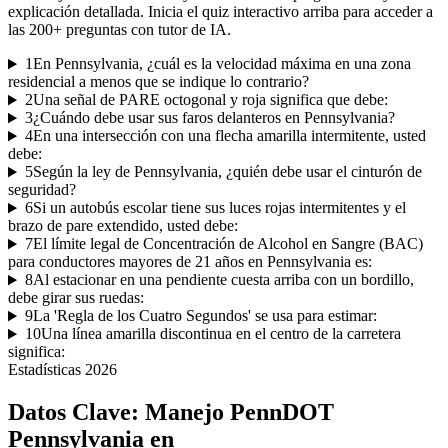
explicación detallada. Inicia el quiz interactivo arriba para acceder a
las
200
+ preguntas con tutor de IA.
1
En Pennsylvania, ¿cuál es la velocidad máxima en una zona
residencial a menos que se indique lo contrario?
2
Una señal de PARE octogonal y roja significa que debe:
3
¿Cuándo debe usar sus faros delanteros en Pennsylvania?
4
En una intersección con una flecha amarilla intermitente, usted
debe:
5
Según la ley de Pennsylvania, ¿quién debe usar el cinturón de
seguridad?
6
Si un autobús escolar tiene sus luces rojas intermitentes y el
brazo de pare extendido, usted debe:
7
El límite legal de Concentración de Alcohol en Sangre (BAC)
para conductores mayores de 21 años en Pennsylvania es:
8
Al estacionar en una pendiente cuesta arriba con un bordillo,
debe girar sus ruedas:
9
La 'Regla de los Cuatro Segundos' se usa para estimar:
10
Una línea amarilla discontinua en el centro de la carretera
significa:
Estadísticas
2026
Datos Clave:
Manejo PennDOT
Pennsylvania en