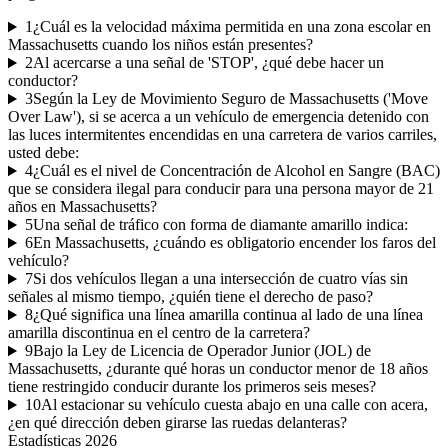
1
¿Cuál es la velocidad máxima permitida en una zona escolar en
Massachusetts cuando los niños están presentes?
2
Al acercarse a una señal de 'STOP', ¿qué debe hacer un
conductor?
3
Según la Ley de Movimiento Seguro de Massachusetts ('Move
Over Law'), si se acerca a un vehículo de emergencia detenido con
las luces intermitentes encendidas en una carretera de varios carriles,
usted debe:
4
¿Cuál es el nivel de Concentración de Alcohol en Sangre (BAC)
que se considera ilegal para conducir para una persona mayor de 21
años en Massachusetts?
5
Una señal de tráfico con forma de diamante amarillo indica:
6
En Massachusetts, ¿cuándo es obligatorio encender los faros del
vehículo?
7
Si dos vehículos llegan a una intersección de cuatro vías sin
señales al mismo tiempo, ¿quién tiene el derecho de paso?
8
¿Qué significa una línea amarilla continua al lado de una línea
amarilla discontinua en el centro de la carretera?
9
Bajo la Ley de Licencia de Operador Junior (JOL) de
Massachusetts, ¿durante qué horas un conductor menor de 18 años
tiene restringido conducir durante los primeros seis meses?
10
Al estacionar su vehículo cuesta abajo en una calle con acera,
¿en qué dirección deben girarse las ruedas delanteras?
Estadísticas
2026