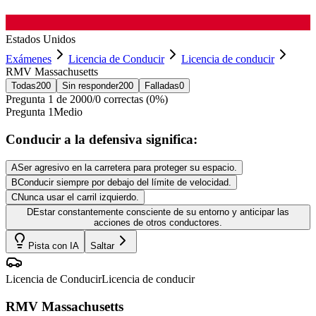
Estados Unidos
Exámenes
Licencia de Conducir
Licencia de conducir
RMV Massachusetts
Todas
200
Sin responder
200
Falladas
0
Pregunta
1
de
200
0
/
0
correctas (
0
%)
Pregunta
1
Medio
Conducir a la defensiva significa:
A
Ser agresivo en la carretera para proteger su espacio.
B
Conducir siempre por debajo del límite de velocidad.
C
Nunca usar el carril izquierdo.
D
Estar constantemente consciente de su entorno y anticipar las
acciones de otros conductores.
Pista con IA
Saltar
Licencia de Conducir
Licencia de conducir
RMV Massachusetts