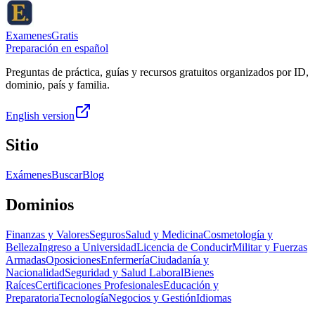
ExamenesGratis
Preparación en español
Preguntas de práctica, guías y recursos gratuitos organizados por ID,
dominio, país y familia.
English version
Sitio
Exámenes
Buscar
Blog
Dominios
Finanzas y Valores
Seguros
Salud y Medicina
Cosmetología y
Belleza
Ingreso a Universidad
Licencia de Conducir
Militar y Fuerzas
Armadas
Oposiciones
Enfermería
Ciudadanía y
Nacionalidad
Seguridad y Salud Laboral
Bienes
Raíces
Certificaciones Profesionales
Educación y
Preparatoria
Tecnología
Negocios y Gestión
Idiomas