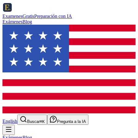
ExamenesGratis
Preparación con IA
Exámenes
Blog
English
Buscar
⌘K
Pregunta a la IA
Exámenes
Blog