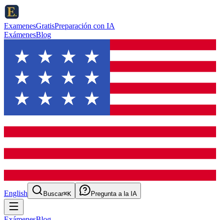
ExamenesGratis
Preparación con IA
Exámenes
Blog
English
Buscar
⌘K
Pregunta a la IA
Exámenes
Blog