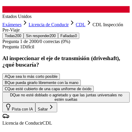
Estados Unidos
Exámenes
Licencia de Conducir
CDL
CDL Inspección
Pre-Viaje
Todas
200
Sin responder
200
Falladas
0
Pregunta
1
de
200
0
/
0
correctas (
0
%)
Pregunta
1
Difícil
Al inspeccionar el eje de transmisión (driveshaft),
¿qué buscaría?
A
Que sea lo más corto posible
B
Que pueda girarlo libremente con la mano
C
Que esté cubierto de una capa uniforme de óxido
D
Que no esté doblado o agrietado y que las juntas universales no
estén sueltas
Pista con IA
Saltar
Licencia de Conducir
CDL