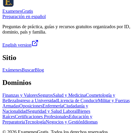
ExamenesGratis
Preparación en español
Preguntas de práctica, guías y recursos gratuitos organizados por ID,
dominio, país y familia.
English version
Sitio
Exámenes
Buscar
Blog
Dominios
Finanzas y Valores
Seguros
Salud y Medicina
Cosmetología y
Belleza
Ingreso a Universidad
Licencia de Conducir
Militar y Fuerzas
Armadas
Oposiciones
Enfermería
Ciudadanía y
Nacionalidad
Seguridad y Salud Laboral
Bienes
Raíces
Certificaciones Profesionales
Educación y
Preparatoria
Tecnología
Negocios y Gestión
Idiomas
©
2026
ExamenesGratis. Todos los derechos reservados.