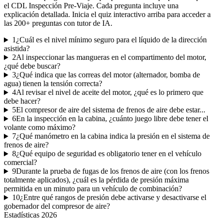
el
CDL Inspección Pre-Viaje
. Cada pregunta incluye una
explicación detallada. Inicia el quiz interactivo arriba para acceder a
las
200
+ preguntas con tutor de IA.
1
¿Cuál es el nivel mínimo seguro para el líquido de la dirección
asistida?
2
Al inspeccionar las mangueras en el compartimento del motor,
¿qué debe buscar?
3
¿Qué indica que las correas del motor (alternador, bomba de
agua) tienen la tensión correcta?
4
Al revisar el nivel de aceite del motor, ¿qué es lo primero que
debe hacer?
5
El compresor de aire del sistema de frenos de aire debe estar...
6
En la inspección en la cabina, ¿cuánto juego libre debe tener el
volante como máximo?
7
¿Qué manómetro en la cabina indica la presión en el sistema de
frenos de aire?
8
¿Qué equipo de seguridad es obligatorio tener en el vehículo
comercial?
9
Durante la prueba de fugas de los frenos de aire (con los frenos
totalmente aplicados), ¿cuál es la pérdida de presión máxima
permitida en un minuto para un vehículo de combinación?
10
¿Entre qué rangos de presión debe activarse y desactivarse el
gobernador del compresor de aire?
Estadísticas
2026