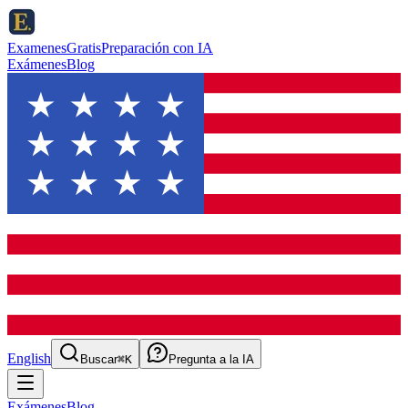
ExamenesGratis
Preparación con IA
Exámenes
Blog
English
Buscar
⌘K
Pregunta a la IA
Exámenes
Blog