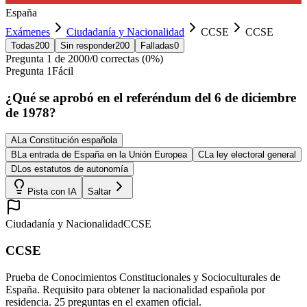
España
Exámenes
Ciudadanía y Nacionalidad
CCSE
CCSE
Todas
200
Sin responder
200
Falladas
0
Pregunta
1
de
200
0
/
0
correctas (
0
%)
Pregunta
1
Fácil
¿Qué se aprobó en el referéndum del 6 de diciembre
de 1978?
A
La Constitución española
B
La entrada de España en la Unión Europea
C
La ley electoral general
D
Los estatutos de autonomía
Pista con IA
Saltar
Ciudadanía y Nacionalidad
CCSE
CCSE
Prueba de Conocimientos Constitucionales y Socioculturales de
España. Requisito para obtener la nacionalidad española por
residencia. 25 preguntas en el examen oficial.