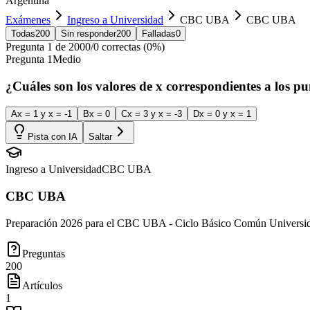
Argentina
Exámenes
Ingreso a Universidad
CBC UBA
CBC UBA
Todas
200
Sin responder
200
Falladas
0
Pregunta
1
de
200
0
/
0
correctas (
0
%)
Pregunta
1
Medio
¿Cuáles son los valores de x correspondientes a los punt
A
x = 1 y x = -1
B
x = 0
C
x = 3 y x = -3
D
x = 0 y x = 1
Pista con IA
Saltar
Ingreso a Universidad
CBC UBA
CBC UBA
Preparación 2026 para el CBC UBA - Ciclo Básico Común Universidad 
Preguntas
200
Artículos
1