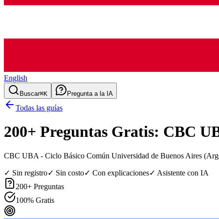
English
Buscar
⌘K
Pregunta a la IA
Todas las guías
200
+ Preguntas Gratis:
CBC U
CBC UBA - Ciclo Básico Común Universidad de Buenos Aires (Arge
✓ Sin registro
✓ Sin costo
✓ Con explicaciones
✓ Asistente con IA
200
+ Preguntas
100% Gratis