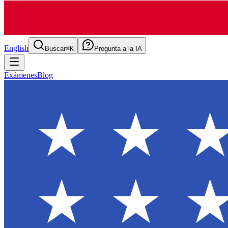
English
Buscar
⌘K
Pregunta a la IA
Exámenes
Blog