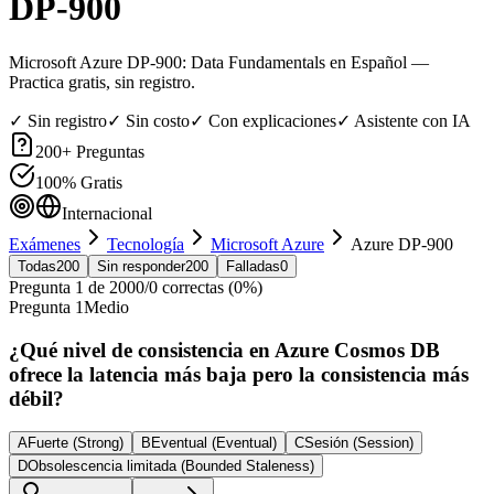
DP-900
Microsoft Azure DP-900: Data Fundamentals en Español
—
Practica gratis, sin registro.
✓ Sin registro
✓ Sin costo
✓ Con explicaciones
✓ Asistente con IA
200
+ Preguntas
100% Gratis
Internacional
Exámenes
Tecnología
Microsoft Azure
Azure DP-900
Todas
200
Sin responder
200
Falladas
0
Pregunta
1
de
200
0
/
0
correctas (
0
%)
Pregunta
1
Medio
¿Qué nivel de consistencia en Azure Cosmos DB
ofrece la latencia más baja pero la consistencia más
débil?
A
Fuerte (Strong)
B
Eventual (Eventual)
C
Sesión (Session)
D
Obsolescencia limitada (Bounded Staleness)