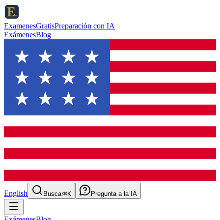
ExamenesGratis
Preparación con IA
Exámenes
Blog
English
Buscar
⌘K
Pregunta a la IA
Exámenes
Blog