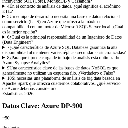
incluyendo SQL (Core), MongoDB y Cassandra?
4
En el contexto de análisis de datos, ¿qué significa el acrónimo
ETL?
5
Un equipo de desarrollo necesita una base de datos relacional
como servicio (PaaS) en Azure que ofrezca la máxima
compatibilidad con un motor de Microsoft SQL Server local. ¿Cuál
es la mejor opción?
6
¿Cuál es la principal responsabilidad de un Ingeniero de Datos
(Data Engineer)?
7
¿Qué característica de Azure SQL Database garantiza la alta
disponibilidad al mantener varias réplicas secundarias sincronizadas?
8
¿Para qué tipo de carga de trabajo de análisis está optimizado
Azure Synapse Analytics?
9
Una característica clave de las bases de datos NoSQL es que
generalmente no utilizan un esquema fijo. ¿Verdadero o Falso?
10
Si necesitas una plataforma de análisis de big data basada en
Apache Spark que ofrezca cuadernos colaborativos, ¿qué servicio
de Azure deberías considerar?
Estadísticas
2026
Datos Clave:
Azure DP-900
~50
Preguntas