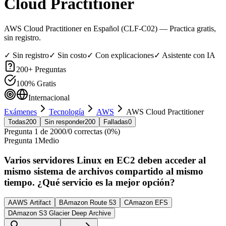
Cloud Practitioner
AWS Cloud Practitioner en Español (CLF-C02)
— Practica gratis,
sin registro.
✓ Sin registro
✓ Sin costo
✓ Con explicaciones
✓ Asistente con IA
200
+ Preguntas
100% Gratis
Internacional
Exámenes
Tecnología
AWS
AWS Cloud Practitioner
Todas
200
Sin responder
200
Falladas
0
Pregunta
1
de
200
0
/
0
correctas (
0
%)
Pregunta
1
Medio
Varios servidores Linux en EC2 deben acceder al
mismo sistema de archivos compartido al mismo
tiempo. ¿Qué servicio es la mejor opción?
A
AWS Artifact
B
Amazon Route 53
C
Amazon EFS
D
Amazon S3 Glacier Deep Archive