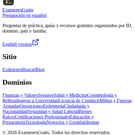
ExamenesGratis
Preparación en español
Preguntas de práctica, guías y recursos gratuitos organizados por ID,
dominio, país y familia.
English version
Sitio
Exámenes
Buscar
Blog
Dominios
Finanzas y Valores
Seguros
Salud y Medicina
Cosmetología y
Belleza
Ingreso a Universidad
Licencia de Conducir
Militar y Fuerzas
Armadas
Oposiciones
Enfermería
Ciudadanía y
Nacionalidad
Seguridad y Salud Laboral
Bienes
Raíces
Certificaciones Profesionales
Educación y
Preparatoria
Tecnología
Negocios y Gestión
Idiomas
©
2026
ExamenesGratis. Todos los derechos reservados.