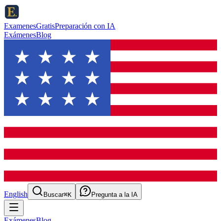
ExamenesGratis
Preparación con IA
Exámenes
Blog
English
Buscar
⌘K
Pregunta a la IA
Exámenes
Blog