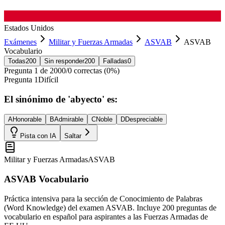
Estados Unidos
Exámenes
Militar y Fuerzas Armadas
ASVAB
ASVAB
Vocabulario
Todas
200
Sin responder
200
Falladas
0
Pregunta
1
de
200
0
/
0
correctas (
0
%)
Pregunta
1
Difícil
El sinónimo de 'abyecto' es:
A
Honorable
B
Admirable
C
Noble
D
Despreciable
Pista con IA
Saltar
Militar y Fuerzas Armadas
ASVAB
ASVAB Vocabulario
Práctica intensiva para la sección de Conocimiento de Palabras
(Word Knowledge) del examen ASVAB. Incluye 200 preguntas de
vocabulario en español para aspirantes a las Fuerzas Armadas de