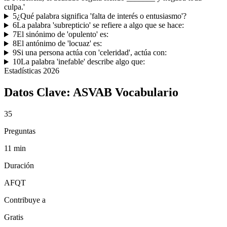
culpa.'
5
¿Qué palabra significa 'falta de interés o entusiasmo'?
6
La palabra 'subrepticio' se refiere a algo que se hace:
7
El sinónimo de 'opulento' es:
8
El antónimo de 'locuaz' es:
9
Si una persona actúa con 'celeridad', actúa con:
10
La palabra 'inefable' describe algo que:
Estadísticas
2026
Datos Clave:
ASVAB Vocabulario
35
Preguntas
11 min
Duración
AFQT
Contribuye a
Gratis