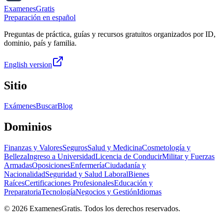
ExamenesGratis
Preparación en español
Preguntas de práctica, guías y recursos gratuitos organizados por ID,
dominio, país y familia.
English version
Sitio
Exámenes
Buscar
Blog
Dominios
Finanzas y Valores
Seguros
Salud y Medicina
Cosmetología y
Belleza
Ingreso a Universidad
Licencia de Conducir
Militar y Fuerzas
Armadas
Oposiciones
Enfermería
Ciudadanía y
Nacionalidad
Seguridad y Salud Laboral
Bienes
Raíces
Certificaciones Profesionales
Educación y
Preparatoria
Tecnología
Negocios y Gestión
Idiomas
©
2026
ExamenesGratis. Todos los derechos reservados.