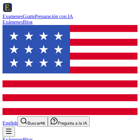
ExamenesGratis
Preparación con IA
Exámenes
Blog
English
Buscar
⌘K
Pregunta a la IA
Exámenes
Blog