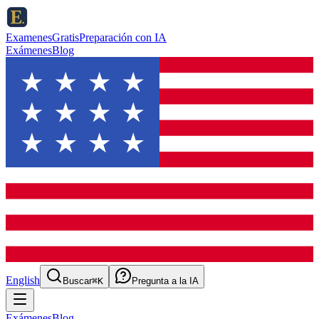
ExamenesGratis
Preparación con IA
Exámenes
Blog
English
Buscar
⌘K
Pregunta a la IA
Exámenes
Blog