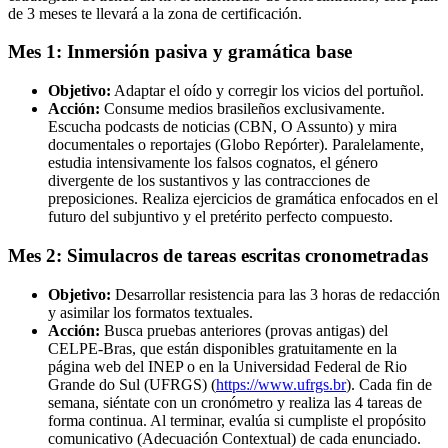
de 3 meses te llevará a la zona de certificación.
Mes 1: Inmersión pasiva y gramática base
Objetivo:
Adaptar el oído y corregir los vicios del portuñol.
Acción:
Consume medios brasileños exclusivamente.
Escucha podcasts de noticias (CBN, O Assunto) y mira
documentales o reportajes (Globo Repórter). Paralelamente,
estudia intensivamente los falsos cognatos, el género
divergente de los sustantivos y las contracciones de
preposiciones. Realiza ejercicios de gramática enfocados en el
futuro del subjuntivo y el pretérito perfecto compuesto.
Mes 2: Simulacros de tareas escritas cronometradas
Objetivo:
Desarrollar resistencia para las 3 horas de redacción
y asimilar los formatos textuales.
Acción:
Busca pruebas anteriores (provas antigas) del
CELPE-Bras, que están disponibles gratuitamente en la
página web del INEP o en la Universidad Federal de Rio
Grande do Sul (UFRGS) (
https://www.ufrgs.br
). Cada fin de
semana, siéntate con un cronómetro y realiza las 4 tareas de
forma continua. Al terminar, evalúa si cumpliste el propósito
comunicativo (Adecuación Contextual) de cada enunciado.