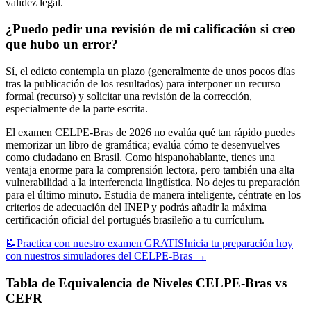
validez legal.
¿Puedo pedir una revisión de mi calificación si creo
que hubo un error?
Sí, el edicto contempla un plazo (generalmente de unos pocos días
tras la publicación de los resultados) para interponer un recurso
formal (recurso) y solicitar una revisión de la corrección,
especialmente de la parte escrita.
El examen CELPE-Bras de 2026 no evalúa qué tan rápido puedes
memorizar un libro de gramática; evalúa cómo te desenvuelves
como ciudadano en Brasil. Como hispanohablante, tienes una
ventaja enorme para la comprensión lectora, pero también una alta
vulnerabilidad a la interferencia lingüística. No dejes tu preparación
para el último minuto. Estudia de manera inteligente, céntrate en los
criterios de adecuación del INEP y podrás añadir la máxima
certificación oficial del portugués brasileño a tu currículum.
📝
Practica con nuestro examen GRATIS
Inicia tu preparación hoy
con nuestros simuladores del CELPE-Bras
→
Tabla de Equivalencia de Niveles CELPE-Bras vs
CEFR