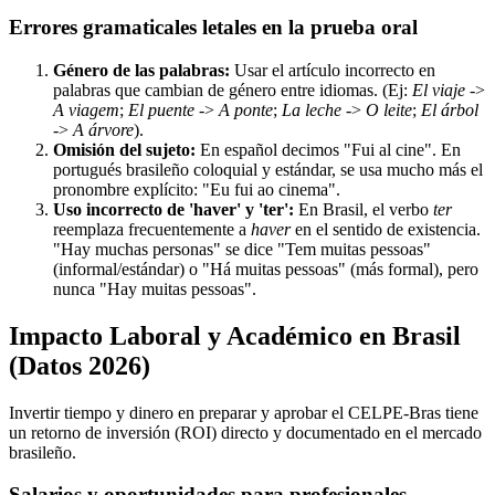
Errores gramaticales letales en la prueba oral
Género de las palabras:
Usar el artículo incorrecto en
palabras que cambian de género entre idiomas. (Ej:
El viaje
->
A viagem
;
El puente
->
A ponte
;
La leche
->
O leite
;
El árbol
->
A árvore
).
Omisión del sujeto:
En español decimos "Fui al cine". En
portugués brasileño coloquial y estándar, se usa mucho más el
pronombre explícito: "Eu fui ao cinema".
Uso incorrecto de 'haver' y 'ter':
En Brasil, el verbo
ter
reemplaza frecuentemente a
haver
en el sentido de existencia.
"Hay muchas personas" se dice "Tem muitas pessoas"
(informal/estándar) o "Há muitas pessoas" (más formal), pero
nunca "Hay muitas pessoas".
Impacto Laboral y Académico en Brasil
(Datos 2026)
Invertir tiempo y dinero en preparar y aprobar el CELPE-Bras tiene
un retorno de inversión (ROI) directo y documentado en el mercado
brasileño.
Salarios y oportunidades para profesionales