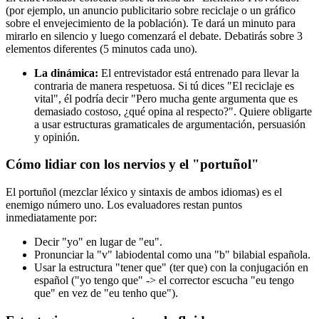
(por ejemplo, un anuncio publicitario sobre reciclaje o un gráfico
sobre el envejecimiento de la población). Te dará un minuto para
mirarlo en silencio y luego comenzará el debate. Debatirás sobre 3
elementos diferentes (5 minutos cada uno).
La dinámica:
El entrevistador está entrenado para llevar la
contraria de manera respetuosa. Si tú dices "El reciclaje es
vital", él podría decir "Pero mucha gente argumenta que es
demasiado costoso, ¿qué opina al respecto?". Quiere obligarte
a usar estructuras gramaticales de argumentación, persuasión
y opinión.
Cómo lidiar con los nervios y el "portuñol"
El portuñol (mezclar léxico y sintaxis de ambos idiomas) es el
enemigo número uno. Los evaluadores restan puntos
inmediatamente por:
Decir "yo" en lugar de "eu".
Pronunciar la "v" labiodental como una "b" bilabial española.
Usar la estructura "tener que" (ter que) con la conjugación en
español ("yo tengo que" -> el corrector escucha "eu tengo
que" en vez de "eu tenho que").