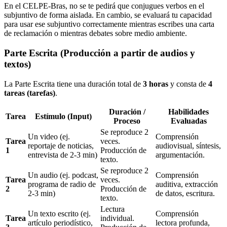
En el CELPE-Bras, no se te pedirá que conjugues verbos en el
subjuntivo de forma aislada. En cambio, se evaluará tu capacidad
para usar ese subjuntivo correctamente mientras escribes una carta
de reclamación o mientras debates sobre medio ambiente.
Parte Escrita (Producción a partir de audios y
textos)
La Parte Escrita tiene una duración total de
3 horas
y consta de
4
tareas (tarefas)
.
Duración /
Habilidades
Tarea
Estímulo (Input)
Proceso
Evaluadas
Se reproduce 2
Un video (ej.
Comprensión
Tarea
veces.
reportaje de noticias,
audiovisual, síntesis,
1
Producción de
entrevista de 2-3 min)
argumentación.
texto.
Se reproduce 2
Un audio (ej. podcast,
Comprensión
Tarea
veces.
programa de radio de
auditiva, extracción
2
Producción de
2-3 min)
de datos, escritura.
texto.
Lectura
Un texto escrito (ej.
Comprensión
Tarea
individual.
artículo periodístico,
lectora profunda,