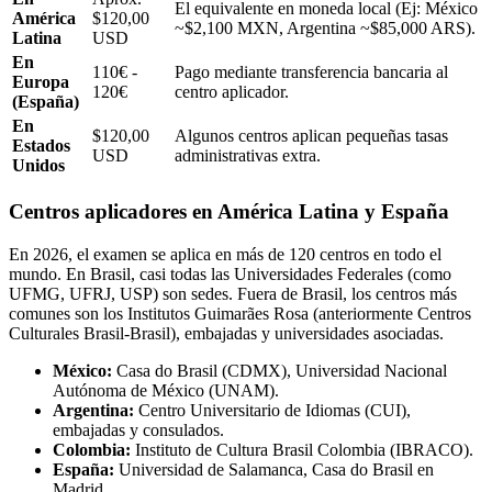
El equivalente en moneda local (Ej: México
América
$120,00
~$2,100 MXN, Argentina ~$85,000 ARS).
Latina
USD
En
110€ -
Pago mediante transferencia bancaria al
Europa
120€
centro aplicador.
(España)
En
$120,00
Algunos centros aplican pequeñas tasas
Estados
USD
administrativas extra.
Unidos
Centros aplicadores en América Latina y España
En 2026, el examen se aplica en más de 120 centros en todo el
mundo. En Brasil, casi todas las Universidades Federales (como
UFMG, UFRJ, USP) son sedes. Fuera de Brasil, los centros más
comunes son los Institutos Guimarães Rosa (anteriormente Centros
Culturales Brasil-Brasil), embajadas y universidades asociadas.
México:
Casa do Brasil (CDMX), Universidad Nacional
Autónoma de México (UNAM).
Argentina:
Centro Universitario de Idiomas (CUI),
embajadas y consulados.
Colombia:
Instituto de Cultura Brasil Colombia (IBRACO).
España:
Universidad de Salamanca, Casa do Brasil en
Madrid.