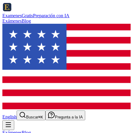
ExamenesGratis
Preparación con IA
Exámenes
Blog
English
Buscar
⌘K
Pregunta a la IA
Exámenes
Blog