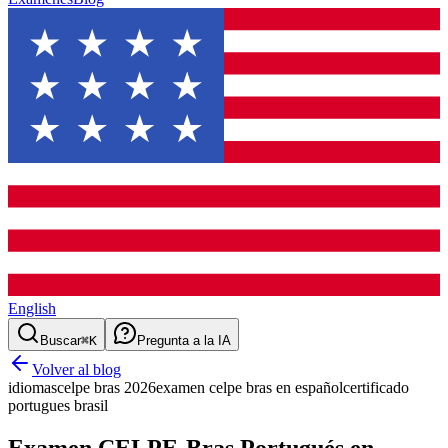
English
Buscar
⌘K
Pregunta a la IA
Volver al blog
idiomas
celpe bras 2026
examen celpe bras en español
certificado
portugues brasil
Examen CELPE-Bras Portugués en