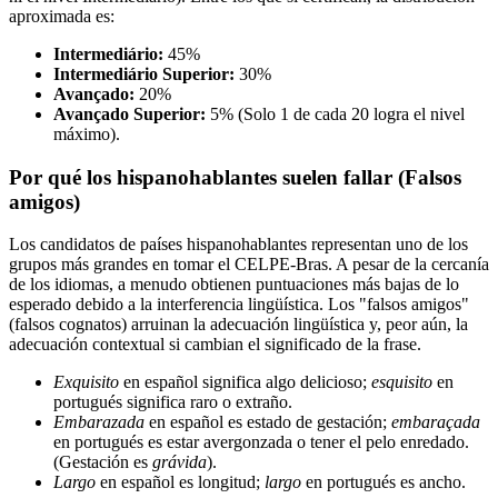
aproximada es:
Intermediário:
45%
Intermediário Superior:
30%
Avançado:
20%
Avançado Superior:
5% (Solo 1 de cada 20 logra el nivel
máximo).
Por qué los hispanohablantes suelen fallar (Falsos
amigos)
Los candidatos de países hispanohablantes representan uno de los
grupos más grandes en tomar el CELPE-Bras. A pesar de la cercanía
de los idiomas, a menudo obtienen puntuaciones más bajas de lo
esperado debido a la interferencia lingüística. Los "falsos amigos"
(falsos cognatos) arruinan la adecuación lingüística y, peor aún, la
adecuación contextual si cambian el significado de la frase.
Exquisito
en español significa algo delicioso;
esquisito
en
portugués significa raro o extraño.
Embarazada
en español es estado de gestación;
embaraçada
en portugués es estar avergonzada o tener el pelo enredado.
(Gestación es
grávida
).
Largo
en español es longitud;
largo
en portugués es ancho.