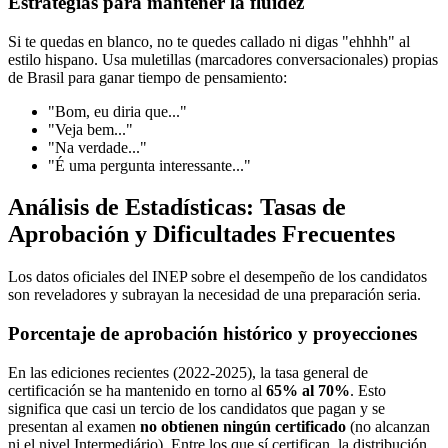
Estrategias para mantener la fluidez
Si te quedas en blanco, no te quedes callado ni digas "ehhhh" al
estilo hispano. Usa muletillas (marcadores conversacionales) propias
de Brasil para ganar tiempo de pensamiento:
"Bom, eu diria que..."
"Veja bem..."
"Na verdade..."
"É uma pergunta interessante..."
Análisis de Estadísticas: Tasas de
Aprobación y Dificultades Frecuentes
Los datos oficiales del INEP sobre el desempeño de los candidatos
son reveladores y subrayan la necesidad de una preparación seria.
Porcentaje de aprobación histórico y proyecciones
En las ediciones recientes (2022-2025), la tasa general de
certificación se ha mantenido en torno al
65% al 70%
. Esto
significa que casi un tercio de los candidatos que pagan y se
presentan al examen
no obtienen ningún certificado
(no alcanzan
ni el nivel Intermediário). Entre los que sí certifican, la distribución