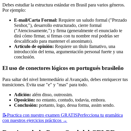
Debes estudiar la estructura estándar en Brasil para varios géneros.
Por ejemplo:
E-mail/Carta Formal:
Requiere un saludo formal ("Prezado
Senhor,"), desarrollo estructurado, cierre formal
("Atenciosamente,") y firma (generalmente el enunciado te
dirá cómo firmar, si firmas con tu nombre real podrías ser
descalificado para mantener el anonimato).
Artículo de opinión:
Requiere un título llamativo, una
introducción del tema, argumentación personal fuerte y una
conclusión.
El uso de conectores lógicos en portugués brasileño
Para saltar del nivel Intermediário al Avançado, debes enriquecer tus
transiciones. Evita usar "e" y "mas" para todo.
Adición:
além disso, outrossim.
Oposición:
no entanto, contudo, todavia, embora.
Conclusión:
portanto, logo, dessa forma, assim sendo.
📝
Practica con nuestro examen GRATIS
Perfecciona tu gramática
con nuestros ejercicios prácticos
→