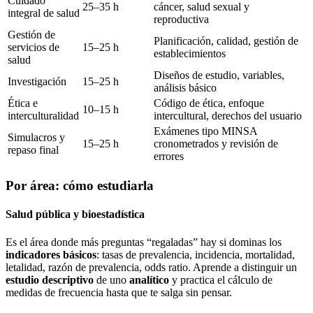
Cuidado
25–35 h
cáncer, salud sexual y
integral de salud
reproductiva
Gestión de
Planificación, calidad, gestión de
servicios de
15–25 h
establecimientos
salud
Diseños de estudio, variables,
Investigación
15–25 h
análisis básico
Ética e
Código de ética, enfoque
10–15 h
interculturalidad
intercultural, derechos del usuario
Exámenes tipo MINSA
Simulacros y
15–25 h
cronometrados y revisión de
repaso final
errores
Por área: cómo estudiarla
Salud pública y bioestadística
Es el área donde más preguntas “regaladas” hay si dominas los
indicadores básicos
: tasas de prevalencia, incidencia, mortalidad,
letalidad, razón de prevalencia, odds ratio. Aprende a distinguir un
estudio descriptivo
de uno
analítico
y practica el cálculo de
medidas de frecuencia hasta que te salga sin pensar.