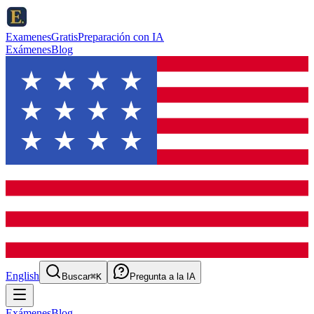
ExamenesGratis
Preparación con IA
Exámenes
Blog
English
Buscar
⌘K
Pregunta a la IA
Exámenes
Blog