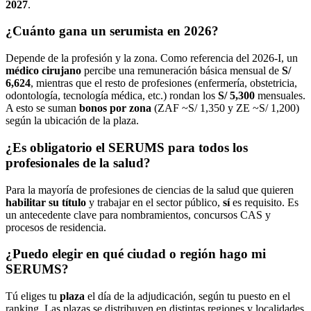
2027
.
¿Cuánto gana un serumista en 2026?
Depende de la profesión y la zona. Como referencia del 2026-I, un
médico cirujano
percibe una remuneración básica mensual de
S/
6,624
, mientras que el resto de profesiones (enfermería, obstetricia,
odontología, tecnología médica, etc.) rondan los
S/ 5,300
mensuales.
A esto se suman
bonos por zona
(ZAF ~S/ 1,350 y ZE ~S/ 1,200)
según la ubicación de la plaza.
¿Es obligatorio el SERUMS para todos los
profesionales de la salud?
Para la mayoría de profesiones de ciencias de la salud que quieren
habilitar su título
y trabajar en el sector público,
sí
es requisito. Es
un antecedente clave para nombramientos, concursos CAS y
procesos de residencia.
¿Puedo elegir en qué ciudad o región hago mi
SERUMS?
Tú eliges tu
plaza
el día de la adjudicación, según tu puesto en el
ranking. Las plazas se distribuyen en distintas regiones y localidades