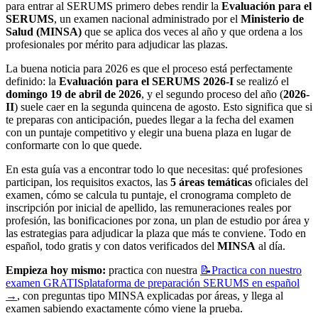
para entrar al SERUMS primero debes rendir la
Evaluación para el
SERUMS
, un examen nacional administrado por el
Ministerio de
Salud (MINSA)
que se aplica dos veces al año y que ordena a los
profesionales por mérito para adjudicar las plazas.
La buena noticia para 2026 es que el proceso está perfectamente
definido: la
Evaluación para el SERUMS 2026-I
se realizó el
domingo 19 de abril de 2026
, y el segundo proceso del año (
2026-
II
) suele caer en la segunda quincena de agosto. Esto significa que si
te preparas con anticipación, puedes llegar a la fecha del examen
con un puntaje competitivo y elegir una buena plaza en lugar de
conformarte con lo que quede.
En esta guía vas a encontrar todo lo que necesitas: qué profesiones
participan, los requisitos exactos, las
5 áreas temáticas
oficiales del
examen, cómo se calcula tu puntaje, el cronograma completo de
inscripción por inicial de apellido, las remuneraciones reales por
profesión, las bonificaciones por zona, un plan de estudio por área y
las estrategias para adjudicar la plaza que más te conviene. Todo en
español, todo gratis y con datos verificados del
MINSA
al día.
Empieza hoy mismo:
practica con nuestra
📝
Practica con nuestro
examen GRATIS
plataforma de preparación SERUMS en español
→
, con preguntas tipo MINSA explicadas por áreas, y llega al
examen sabiendo exactamente cómo viene la prueba.