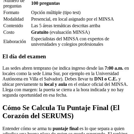
Número de
100 preguntas
preguntas
Formato
Opción múltiple (tipo test)
Modalidad
Presencial, en local asignado por el MINSA
Contenido
Las 5 áreas temáticas descritas arriba
Costo
Gratuito
(evaluación MINSA)
Especialistas del MINSA con expertos de
Elaboración
universidades y colegios profesionales
El día del examen
Las sedes abren temprano (se indica ingreso desde las
7:00 a.m.
en
locales como la sede Lima Sur, por ejemplo en la Universidad
Autónoma en Villa el Salvador). Debes llevar tu
DNI o C.E.
y
ubicar previamente tu
local y aula
en el enlace oficial del MINSA.
Llega con margen: la puerta se cierra a la hora indicada y no hay
segunda oportunidad en esa fecha.
Cómo Se Calcula Tu Puntaje Final (El
Corazón del SERUMS)
Entender cómo se arma tu
puntaje final
es lo que separa a quien
adjudica una buena plaza de quien se queda esperando. El ranking