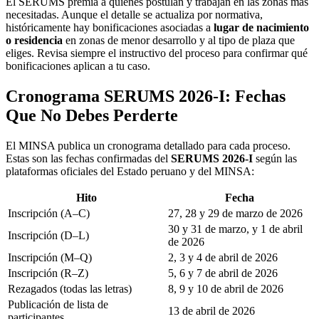
El SERUMS premia a quienes postulan y trabajan en las zonas más
necesitadas. Aunque el detalle se actualiza por normativa,
históricamente hay bonificaciones asociadas a
lugar de nacimiento
o residencia
en zonas de menor desarrollo y al tipo de plaza que
eliges. Revisa siempre el instructivo del proceso para confirmar qué
bonificaciones aplican a tu caso.
Cronograma SERUMS 2026-I: Fechas
Que No Debes Perderte
El MINSA publica un cronograma detallado para cada proceso.
Estas son las fechas confirmadas del
SERUMS 2026-I
según las
plataformas oficiales del Estado peruano y del MINSA:
Hito
Fecha
Inscripción (A–C)
27, 28 y 29 de marzo de 2026
30 y 31 de marzo, y 1 de abril
Inscripción (D–L)
de 2026
Inscripción (M–Q)
2, 3 y 4 de abril de 2026
Inscripción (R–Z)
5, 6 y 7 de abril de 2026
Rezagados (todas las letras)
8, 9 y 10 de abril de 2026
Publicación de lista de
13 de abril de 2026
participantes