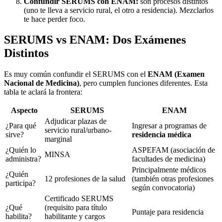
Confundir SERUMS con ENAM:
son procesos distintos
(uno te lleva a servicio rural, el otro a residencia). Mezclarlos
te hace perder foco.
SERUMS vs ENAM: Dos Exámenes
Distintos
Es muy común confundir el SERUMS con el
ENAM (Examen
Nacional de Medicina)
, pero cumplen funciones diferentes. Esta
tabla te aclará la frontera:
Aspecto
SERUMS
ENAM
Adjudicar plazas de
¿Para qué
Ingresar a programas de
servicio rural/urbano-
sirve?
residencia médica
marginal
¿Quién lo
ASPEFAM (asociación de
MINSA
administra?
facultades de medicina)
Principalmente médicos
¿Quién
12 profesiones de la salud
(también otras profesiones
participa?
según convocatoria)
Certificado SERUMS
¿Qué
(requisito para título
Puntaje para residencia
habilita?
habilitante y cargos