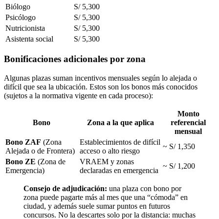
Biólogo
S/ 5,300
Psicólogo
S/ 5,300
Nutricionista
S/ 5,300
Asistenta social
S/ 5,300
Bonificaciones adicionales por zona
Algunas plazas suman incentivos mensuales según lo alejada o
difícil que sea la ubicación. Estos son los bonos más conocidos
(sujetos a la normativa vigente en cada proceso):
Monto
Bono
Zona a la que aplica
referencial
mensual
Bono ZAF
(Zona
Establecimientos de difícil
~ S/ 1,350
Alejada o de Frontera)
acceso o alto riesgo
Bono ZE
(Zona de
VRAEM y zonas
~ S/ 1,200
Emergencia)
declaradas en emergencia
Consejo de adjudicación:
una plaza con bono por
zona puede pagarte más al mes que una “cómoda” en
ciudad, y además suele sumar puntos en futuros
concursos. No la descartes solo por la distancia: muchas