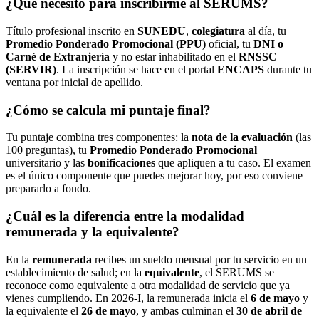
¿Qué necesito para inscribirme al SERUMS?
Título profesional inscrito en
SUNEDU
,
colegiatura
al día, tu
Promedio Ponderado Promocional (PPU)
oficial, tu
DNI o
Carné de Extranjería
y no estar inhabilitado en el
RNSSC
(SERVIR)
. La inscripción se hace en el portal
ENCAPS
durante tu
ventana por inicial de apellido.
¿Cómo se calcula mi puntaje final?
Tu puntaje combina tres componentes: la
nota de la evaluación
(las
100 preguntas), tu
Promedio Ponderado Promocional
universitario y las
bonificaciones
que apliquen a tu caso. El examen
es el único componente que puedes mejorar hoy, por eso conviene
prepararlo a fondo.
¿Cuál es la diferencia entre la modalidad
remunerada y la equivalente?
En la
remunerada
recibes un sueldo mensual por tu servicio en un
establecimiento de salud; en la
equivalente
, el SERUMS se
reconoce como equivalente a otra modalidad de servicio que ya
vienes cumpliendo. En 2026-I, la remunerada inicia el
6 de mayo
y
la equivalente el
26 de mayo
, y ambas culminan el
30 de abril de