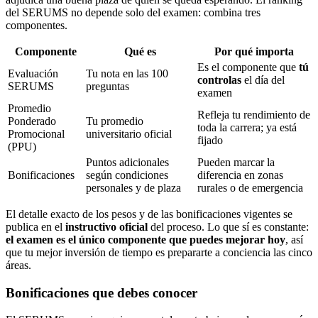
del SERUMS no depende solo del examen: combina tres
componentes.
Componente
Qué es
Por qué importa
Es el componente que
tú
Evaluación
Tu nota en las 100
controlas
el día del
SERUMS
preguntas
examen
Promedio
Refleja tu rendimiento de
Ponderado
Tu promedio
toda la carrera; ya está
Promocional
universitario oficial
fijado
(PPU)
Puntos adicionales
Pueden marcar la
Bonificaciones
según condiciones
diferencia en zonas
personales y de plaza
rurales o de emergencia
El detalle exacto de los pesos y de las bonificaciones vigentes se
publica en el
instructivo oficial
del proceso. Lo que sí es constante:
el examen es el único componente que puedes mejorar hoy
, así
que tu mejor inversión de tiempo es prepararte a conciencia las cinco
áreas.
Bonificaciones que debes conocer