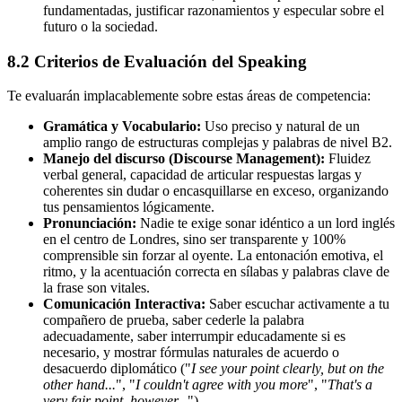
fundamentadas, justificar razonamientos y especular sobre el
futuro o la sociedad.
8.2 Criterios de Evaluación del Speaking
Te evaluarán implacablemente sobre estas áreas de competencia:
Gramática y Vocabulario:
Uso preciso y natural de un
amplio rango de estructuras complejas y palabras de nivel B2.
Manejo del discurso (Discourse Management):
Fluidez
verbal general, capacidad de articular respuestas largas y
coherentes sin dudar o encasquillarse en exceso, organizando
tus pensamientos lógicamente.
Pronunciación:
Nadie te exige sonar idéntico a un lord inglés
en el centro de Londres, sino ser transparente y 100%
comprensible sin forzar al oyente. La entonación emotiva, el
ritmo, y la acentuación correcta en sílabas y palabras clave de
la frase son vitales.
Comunicación Interactiva:
Saber escuchar activamente a tu
compañero de prueba, saber cederle la palabra
adecuadamente, saber interrumpir educadamente si es
necesario, y mostrar fórmulas naturales de acuerdo o
desacuerdo diplomático ("
I see your point clearly, but on the
other hand...
", "
I couldn't agree with you more
", "
That's a
very fair point, however...
").