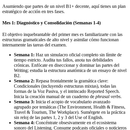
Asumiendo que partes de un nivel B1+ decente, aquí tienes un plan
estratégico de acción en tres fases.
Mes 1: Diagnóstico y Consolidación (Semanas 1-4)
El objetivo inquebrantable del primer mes es familiarizarte con las
estructuras gramaticales de alto nivel y asimilar cómo funcionan
internamente las tareas del examen.
Semana 1:
Haz un simulacro oficial completo sin límite de
tiempo estricto. Audita tus fallos, anota tus debilidades
crónicas. Enfócate en diseccionar y dominar las partes del
Writing; estudia la estructura anatómica de un ensayo de nivel
B2.
Semana 2:
Repasa frontalmente la gramática clave:
Condicionales (incluyendo estructuras mixtas), todas las
formas de la Voz Pasiva, y el intrincado Reported Speech.
Inicia la creación manual de un cuaderno de
phrasal verbs
.
Semana 3:
Inicia el acopio de vocabulario avanzado
agrupado por temáticas (The Environment, Health & Fitness,
Travel & Tourism, The Workplace). Sumérgete en la práctica
sin reloj de las partes 1, 2 y 3 del Use of English.
Semana 4:
Concéntrate obsesivamente en el ecosistema
sonoro del Listening. Consume podcasts oficiales o noticieros