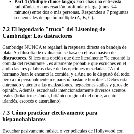
Part 4 (Multiple choice largo):
Escuchas una entrevista
radiofónica o conversación profunda y larga (unos 3-4
minutos) entre dos o más personas. Respondes a 7 preguntas
secuenciales de opción múltiple (A, B, C).
7.2 El legendario "truco" del Listening de
Cambridge: Los distractores
Cambridge NUNCA te regalará la respuesta directa en bandeja de
plata. Su filosofía de evaluación se basa en el uso masivo de
distractores
. Si lees una opción que dice literalmente "le encantó la
comida del restaurante", es altamente probable que escuches en el
audio las tres palabras clave de las opciones mezcladas: "A mi
hermano Juan le encantó la comida, y a Ana no le disgustó del todo,
pero a mí personalmente me pareció bastante horrible". Debes estar
entrenado y atento a las matizaciones, negaciones sutiles y giros de
opinión. Además, escucharás intencionadamente diversos acentos
reales (británico estándar, británico regional del norte, acento
irlandés, escocés o australiano).
7.3 Cómo practicar efectivamente para
hispanohablantes
Escuchar pasivamente música o ver películas de Hollywood con