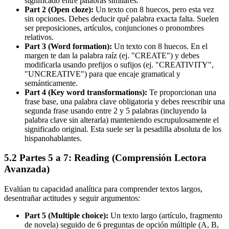
significado entre palabras similares.
Part 2 (Open cloze):
Un texto con 8 huecos, pero esta vez
sin opciones. Debes deducir qué palabra exacta falta. Suelen
ser preposiciones, artículos, conjunciones o pronombres
relativos.
Part 3 (Word formation):
Un texto con 8 huecos. En el
margen te dan la palabra raíz (ej. "CREATE") y debes
modificarla usando prefijos o sufijos (ej. "CREATIVITY",
"UNCREATIVE") para que encaje gramatical y
semánticamente.
Part 4 (Key word transformations):
Te proporcionan una
frase base, una palabra clave obligatoria y debes reescribir una
segunda frase usando entre 2 y 5 palabras (incluyendo la
palabra clave sin alterarla) manteniendo escrupulosamente el
significado original. Esta suele ser la pesadilla absoluta de los
hispanohablantes.
5.2 Partes 5 a 7: Reading (Comprensión Lectora
Avanzada)
Evalúan tu capacidad analítica para comprender textos largos,
desentrañar actitudes y seguir argumentos:
Part 5 (Multiple choice):
Un texto largo (artículo, fragmento
de novela) seguido de 6 preguntas de opción múltiple (A, B,