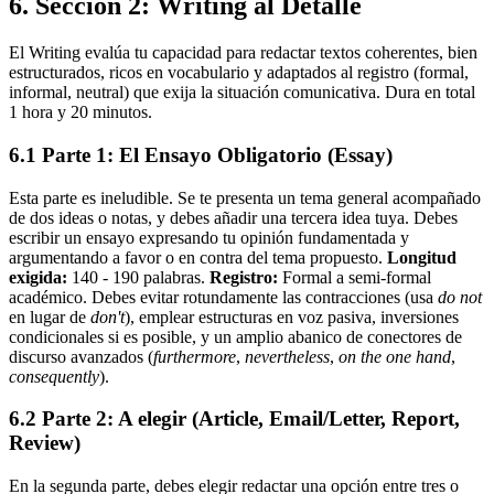
6. Sección 2: Writing al Detalle
El Writing evalúa tu capacidad para redactar textos coherentes, bien
estructurados, ricos en vocabulario y adaptados al registro (formal,
informal, neutral) que exija la situación comunicativa. Dura en total
1 hora y 20 minutos.
6.1 Parte 1: El Ensayo Obligatorio (Essay)
Esta parte es ineludible. Se te presenta un tema general acompañado
de dos ideas o notas, y debes añadir una tercera idea tuya. Debes
escribir un ensayo expresando tu opinión fundamentada y
argumentando a favor o en contra del tema propuesto.
Longitud
exigida:
140 - 190 palabras.
Registro:
Formal a semi-formal
académico. Debes evitar rotundamente las contracciones (usa
do not
en lugar de
don't
), emplear estructuras en voz pasiva, inversiones
condicionales si es posible, y un amplio abanico de conectores de
discurso avanzados (
furthermore
,
nevertheless
,
on the one hand
,
consequently
).
6.2 Parte 2: A elegir (Article, Email/Letter, Report,
Review)
En la segunda parte, debes elegir redactar una opción entre tres o