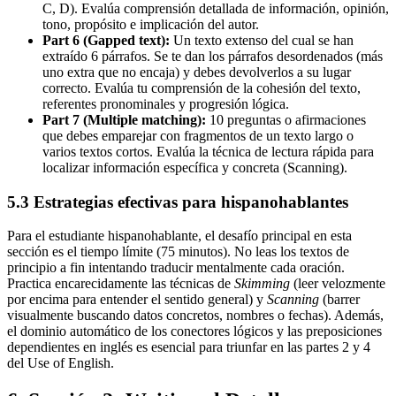
C, D). Evalúa comprensión detallada de información, opinión,
tono, propósito e implicación del autor.
Part 6 (Gapped text):
Un texto extenso del cual se han
extraído 6 párrafos. Se te dan los párrafos desordenados (más
uno extra que no encaja) y debes devolverlos a su lugar
correcto. Evalúa tu comprensión de la cohesión del texto,
referentes pronominales y progresión lógica.
Part 7 (Multiple matching):
10 preguntas o afirmaciones
que debes emparejar con fragmentos de un texto largo o
varios textos cortos. Evalúa la técnica de lectura rápida para
localizar información específica y concreta (Scanning).
5.3 Estrategias efectivas para hispanohablantes
Para el estudiante hispanohablante, el desafío principal en esta
sección es el tiempo límite (75 minutos). No leas los textos de
principio a fin intentando traducir mentalmente cada oración.
Practica encarecidamente las técnicas de
Skimming
(leer velozmente
por encima para entender el sentido general) y
Scanning
(barrer
visualmente buscando datos concretos, nombres o fechas). Además,
el dominio automático de los conectores lógicos y las preposiciones
dependientes en inglés es esencial para triunfar en las partes 2 y 4
del Use of English.