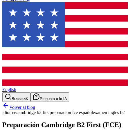
English
Buscar
⌘K
Pregunta a la IA
Volver al blog
idiomas
cambridge b2 first
preparacion fce español
examen ingles b2
Preparación Cambridge B2 First (FCE)