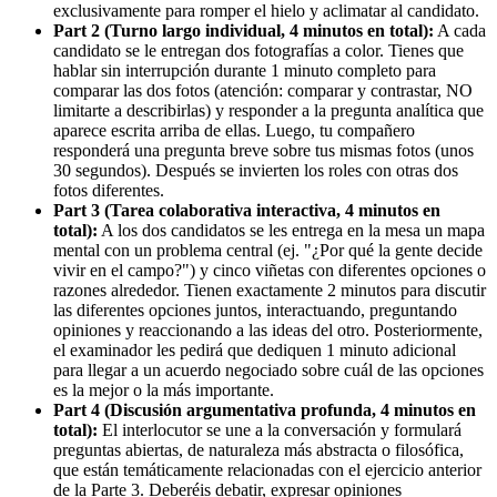
exclusivamente para romper el hielo y aclimatar al candidato.
Part 2 (Turno largo individual, 4 minutos en total):
A cada
candidato se le entregan dos fotografías a color. Tienes que
hablar sin interrupción durante 1 minuto completo para
comparar las dos fotos (atención: comparar y contrastar, NO
limitarte a describirlas) y responder a la pregunta analítica que
aparece escrita arriba de ellas. Luego, tu compañero
responderá una pregunta breve sobre tus mismas fotos (unos
30 segundos). Después se invierten los roles con otras dos
fotos diferentes.
Part 3 (Tarea colaborativa interactiva, 4 minutos en
total):
A los dos candidatos se les entrega en la mesa un mapa
mental con un problema central (ej. "¿Por qué la gente decide
vivir en el campo?") y cinco viñetas con diferentes opciones o
razones alrededor. Tienen exactamente 2 minutos para discutir
las diferentes opciones juntos, interactuando, preguntando
opiniones y reaccionando a las ideas del otro. Posteriormente,
el examinador les pedirá que dediquen 1 minuto adicional
para llegar a un acuerdo negociado sobre cuál de las opciones
es la mejor o la más importante.
Part 4 (Discusión argumentativa profunda, 4 minutos en
total):
El interlocutor se une a la conversación y formulará
preguntas abiertas, de naturaleza más abstracta o filosófica,
que están temáticamente relacionadas con el ejercicio anterior
de la Parte 3. Deberéis debatir, expresar opiniones