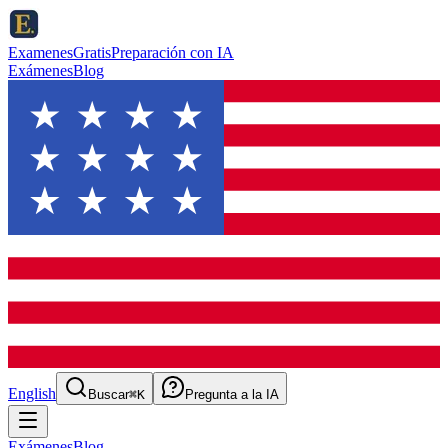
ExamenesGratis
Preparación con IA
Exámenes
Blog
English
Buscar
⌘K
Pregunta a la IA
Exámenes
Blog