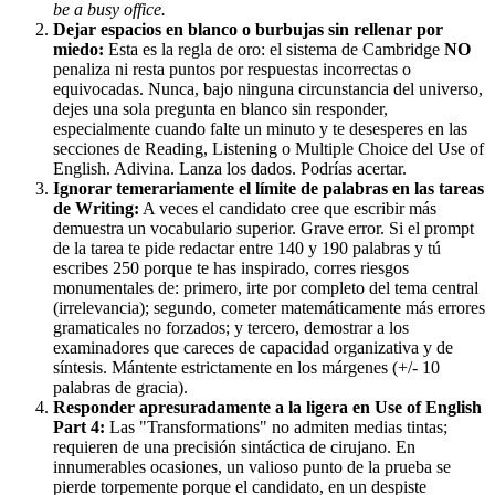
be a busy office.
Dejar espacios en blanco o burbujas sin rellenar por
miedo:
Esta es la regla de oro: el sistema de Cambridge
NO
penaliza ni resta puntos por respuestas incorrectas o
equivocadas. Nunca, bajo ninguna circunstancia del universo,
dejes una sola pregunta en blanco sin responder,
especialmente cuando falte un minuto y te desesperes en las
secciones de Reading, Listening o Multiple Choice del Use of
English. Adivina. Lanza los dados. Podrías acertar.
Ignorar temerariamente el límite de palabras en las tareas
de Writing:
A veces el candidato cree que escribir más
demuestra un vocabulario superior. Grave error. Si el prompt
de la tarea te pide redactar entre 140 y 190 palabras y tú
escribes 250 porque te has inspirado, corres riesgos
monumentales de: primero, irte por completo del tema central
(irrelevancia); segundo, cometer matemáticamente más errores
gramaticales no forzados; y tercero, demostrar a los
examinadores que careces de capacidad organizativa y de
síntesis. Mántente estrictamente en los márgenes (+/- 10
palabras de gracia).
Responder apresuradamente a la ligera en Use of English
Part 4:
Las "Transformations" no admiten medias tintas;
requieren de una precisión sintáctica de cirujano. En
innumerables ocasiones, un valioso punto de la prueba se
pierde torpemente porque el candidato, en un despiste