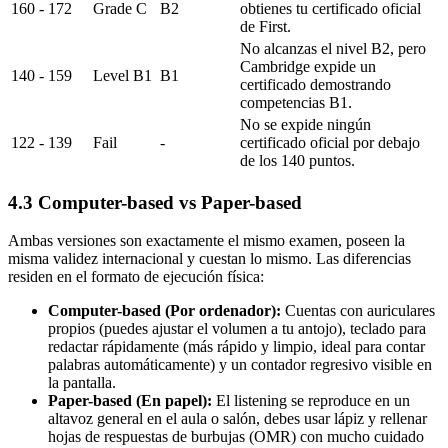
160 - 172
Grade C
B2
obtienes tu certificado oficial
de First.
No alcanzas el nivel B2, pero
Cambridge expide un
140 - 159
Level B1
B1
certificado demostrando
competencias B1.
No se expide ningún
122 - 139
Fail
-
certificado oficial por debajo
de los 140 puntos.
4.3 Computer-based vs Paper-based
Ambas versiones son exactamente el mismo examen, poseen la
misma validez internacional y cuestan lo mismo. Las diferencias
residen en el formato de ejecución física:
Computer-based (Por ordenador):
Cuentas con auriculares
propios (puedes ajustar el volumen a tu antojo), teclado para
redactar rápidamente (más rápido y limpio, ideal para contar
palabras automáticamente) y un contador regresivo visible en
la pantalla.
Paper-based (En papel):
El listening se reproduce en un
altavoz general en el aula o salón, debes usar lápiz y rellenar
hojas de respuestas de burbujas (OMR) con mucho cuidado