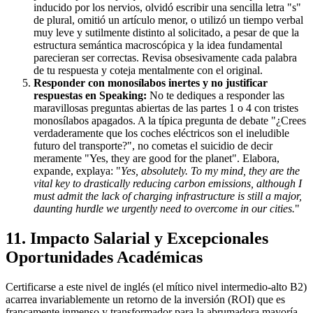
inducido por los nervios, olvidó escribir una sencilla letra "s"
de plural, omitió un artículo menor, o utilizó un tiempo verbal
muy leve y sutilmente distinto al solicitado, a pesar de que la
estructura semántica macroscópica y la idea fundamental
parecieran ser correctas. Revisa obsesivamente cada palabra
de tu respuesta y coteja mentalmente con el original.
Responder con monosílabos inertes y no justificar
respuestas en Speaking:
No te dediques a responder las
maravillosas preguntas abiertas de las partes 1 o 4 con tristes
monosílabos apagados. A la típica pregunta de debate "¿Crees
verdaderamente que los coches eléctricos son el ineludible
futuro del transporte?", no cometas el suicidio de decir
meramente "Yes, they are good for the planet". Elabora,
expande, explaya: "
Yes, absolutely. To my mind, they are the
vital key to drastically reducing carbon emissions, although I
must admit the lack of charging infrastructure is still a major,
daunting hurdle we urgently need to overcome in our cities.
"
11. Impacto Salarial y Excepcionales
Oportunidades Académicas
Certificarse a este nivel de inglés (el mítico nivel intermedio-alto B2)
acarrea invariablemente un retorno de la inversión (ROI) que es
francamente inmenso y transformador para la abrumadora mayoría