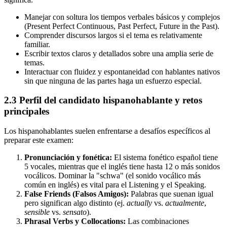
Manejar con soltura los tiempos verbales básicos y complejos
(Present Perfect Continuous, Past Perfect, Future in the Past).
Comprender discursos largos si el tema es relativamente
familiar.
Escribir textos claros y detallados sobre una amplia serie de
temas.
Interactuar con fluidez y espontaneidad con hablantes nativos
sin que ninguna de las partes haga un esfuerzo especial.
2.3 Perfil del candidato hispanohablante y retos
principales
Los hispanohablantes suelen enfrentarse a desafíos específicos al
preparar este examen:
Pronunciación y fonética:
El sistema fonético español tiene
5 vocales, mientras que el inglés tiene hasta 12 o más sonidos
vocálicos. Dominar la "schwa" (el sonido vocálico más
común en inglés) es vital para el Listening y el Speaking.
False Friends (Falsos Amigos):
Palabras que suenan igual
pero significan algo distinto (ej.
actually
vs.
actualmente
,
sensible
vs.
sensato
).
Phrasal Verbs y Collocations:
Las combinaciones