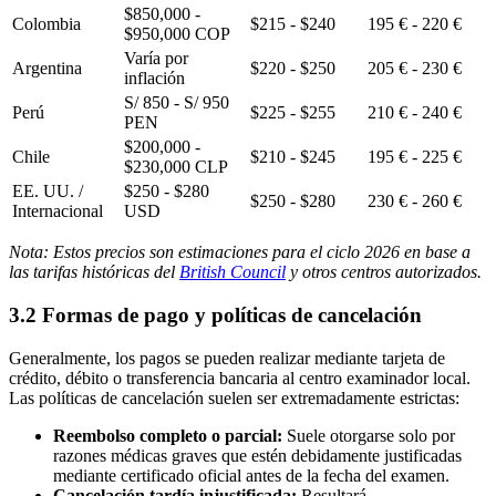
$850,000 -
Colombia
$215 - $240
195 € - 220 €
$950,000 COP
Varía por
Argentina
$220 - $250
205 € - 230 €
inflación
S/ 850 - S/ 950
Perú
$225 - $255
210 € - 240 €
PEN
$200,000 -
Chile
$210 - $245
195 € - 225 €
$230,000 CLP
EE. UU. /
$250 - $280
$250 - $280
230 € - 260 €
Internacional
USD
Nota: Estos precios son estimaciones para el ciclo 2026 en base a
las tarifas históricas del
British Council
y otros centros autorizados.
3.2 Formas de pago y políticas de cancelación
Generalmente, los pagos se pueden realizar mediante tarjeta de
crédito, débito o transferencia bancaria al centro examinador local.
Las políticas de cancelación suelen ser extremadamente estrictas:
Reembolso completo o parcial:
Suele otorgarse solo por
razones médicas graves que estén debidamente justificadas
mediante certificado oficial antes de la fecha del examen.
Cancelación tardía injustificada:
Resultará