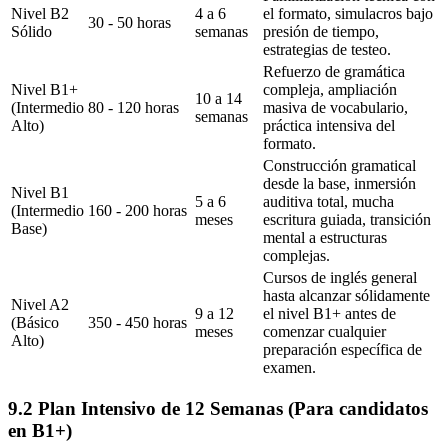
Nivel B2
4 a 6
el formato, simulacros bajo
30 - 50 horas
Sólido
semanas
presión de tiempo,
estrategias de testeo.
Refuerzo de gramática
Nivel B1+
compleja, ampliación
10 a 14
(Intermedio
80 - 120 horas
masiva de vocabulario,
semanas
Alto)
práctica intensiva del
formato.
Construcción gramatical
desde la base, inmersión
Nivel B1
5 a 6
auditiva total, mucha
(Intermedio
160 - 200 horas
meses
escritura guiada, transición
Base)
mental a estructuras
complejas.
Cursos de inglés general
hasta alcanzar sólidamente
Nivel A2
9 a 12
el nivel B1+ antes de
(Básico
350 - 450 horas
meses
comenzar cualquier
Alto)
preparación específica de
examen.
9.2 Plan Intensivo de 12 Semanas (Para candidatos
en B1+)