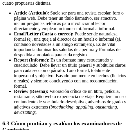
cuatro propuestas distintas.
Article (Artículo):
Suele ser para una revista escolar, foro o
página web. Debe tener un título llamativo, ser atractivo,
incluir preguntas retóricas para involucrar al lector
directamente y emplear un tono semi-formal a informal.
Email/Letter (Carta o correo):
Puede ser de naturaleza
formal (ej. una queja al director de un hotel) o informal (ej.
contando novedades a un amigo extranjero). Es de vital
importancia dominar los saludos de apertura y fórmulas de
despedida apropiados para cada registro.
Report (Informe):
Es un formato muy estructurado y
cuadriculado. Debe llevar un título general y subtítulos claros
para cada sección o párrafo. Tono formal, totalmente
impersonal y objetivo. Basado puramente en hechos (ficticios
o reales) y siempre concluyendo con una recomendación
formal.
Review (Reseña):
Valoración crítica de un libro, película,
restaurante, sitio web o experiencia de viaje. Requiere un uso
contundente de vocabulario descriptivo, adverbios de grado y
adjetivos extremos (
breathtaking
,
appalling
,
outstanding
,
devastating
).
6.3 Cómo puntúan y evalúan los examinadores de
Cambridge