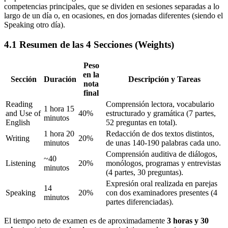
competencias principales, que se dividen en sesiones separadas a lo
largo de un día o, en ocasiones, en dos jornadas diferentes (siendo el
Speaking otro día).
4.1 Resumen de las 4 Secciones (Weights)
Peso
en la
Sección
Duración
Descripción y Tareas
nota
final
Reading
Comprensión lectora, vocabulario
1 hora 15
and Use of
40%
estructurado y gramática (7 partes,
minutos
English
52 preguntas en total).
1 hora 20
Redacción de dos textos distintos,
Writing
20%
minutos
de unas 140-190 palabras cada uno.
Comprensión auditiva de diálogos,
~40
Listening
20%
monólogos, programas y entrevistas
minutos
(4 partes, 30 preguntas).
Expresión oral realizada en parejas
14
Speaking
20%
con dos examinadores presentes (4
minutos
partes diferenciadas).
El tiempo neto de examen es de aproximadamente
3 horas y 30