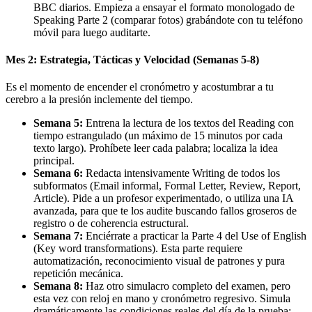
BBC diarios. Empieza a ensayar el formato monologado de
Speaking Parte 2 (comparar fotos) grabándote con tu teléfono
móvil para luego auditarte.
Mes 2: Estrategia, Tácticas y Velocidad (Semanas 5-8)
Es el momento de encender el cronómetro y acostumbrar a tu
cerebro a la presión inclemente del tiempo.
Semana 5:
Entrena la lectura de los textos del Reading con
tiempo estrangulado (un máximo de 15 minutos por cada
texto largo). Prohíbete leer cada palabra; localiza la idea
principal.
Semana 6:
Redacta intensivamente Writing de todos los
subformatos (Email informal, Formal Letter, Review, Report,
Article). Pide a un profesor experimentado, o utiliza una IA
avanzada, para que te los audite buscando fallos groseros de
registro o de coherencia estructural.
Semana 7:
Enciérrate a practicar la Parte 4 del Use of English
(Key word transformations). Esta parte requiere
automatización, reconocimiento visual de patrones y pura
repetición mecánica.
Semana 8:
Haz otro simulacro completo del examen, pero
esta vez con reloj en mano y cronómetro regresivo. Simula
dramáticamente las condiciones reales del día de la prueba: