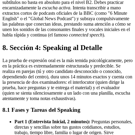
subtítulos no basta en absoluto para el nivel B2. Debes practicar
encarnizadamente la
escucha activa
. Intenta transcribir a mano
extractos cortos de podcasts oficiales de la BBC (como "6 Minute
English" o el "Global News Podcast") y subraya compulsivamente
las palabras que conectan ideas, prestando suma atención a cómo se
unen los sonidos de las consonantes finales y vocales iniciales en el
habla rápida y continua (el famoso
connected speech
).
8. Sección 4: Speaking al Detalle
La prueba de expresión oral es la más temida psicológicamente, pero
en la práctica es extremadamente estructurada y predecible. Se
realiza en parejas (tú y otro candidato desconocido o conocido,
dependiendo del centro), dura unos 14 minutos exactos y cuenta con
la presencia de dos examinadores: el interlocutor (quien dirige la
prueba, hace preguntas y te entrega el material) y el evaluador
(quien se sienta silenciosamente a un lado con una planilla, escucha
atentamente y toma notas exhaustivas).
8.1 Fases y Tareas del Speaking
Part 1 (Entrevista Inicial, 2 minutos):
Preguntas personales,
directas y sencillas sobre tus gustos cotidianos, estudios,
trabajo, tiempo libre, familia o lugar de origen. Sirve