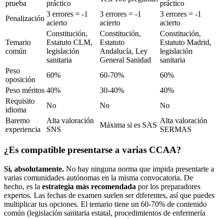
prueba
práctico
práctico
3 errores = -1
3 errores = -1
3 errores = -1
Penalización
acierto
acierto
acierto
Constitución,
Constitución,
Constitución,
Temario
Estatuto CLM,
Estatuto
Estatuto Madrid,
común
legislación
Andalucía, Ley
legislación
sanitaria
General Sanidad
sanitaria
Peso
60%
60-70%
60%
oposición
Peso méritos
40%
30-40%
40%
Requisito
No
No
No
idioma
Baremo
Alta valoración
Alta valoración
Máxima si es SAS
experiencia
SNS
SERMAS
¿Es compatible presentarse a varias CCAA?
Sí, absolutamente.
No hay ninguna norma que impida presentarte a
varias comunidades autónomas en la misma convocatoria. De
hecho, es la
estrategia más recomendada
por los preparadores
expertos. Las fechas de examen suelen ser diferentes, así que puedes
multiplicar tus opciones. El temario tiene un 60-70% de contenido
común (legislación sanitaria estatal, procedimientos de enfermería