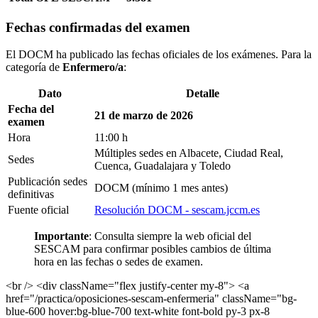
Fechas confirmadas del examen
El DOCM ha publicado las fechas oficiales de los exámenes. Para la
categoría de
Enfermero/a
:
Dato
Detalle
Fecha del
21 de marzo de 2026
examen
Hora
11:00 h
Múltiples sedes en Albacete, Ciudad Real,
Sedes
Cuenca, Guadalajara y Toledo
Publicación sedes
DOCM (mínimo 1 mes antes)
definitivas
Fuente oficial
Resolución DOCM - sescam.jccm.es
Importante
: Consulta siempre la web oficial del
SESCAM para confirmar posibles cambios de última
hora en las fechas o sedes de examen.
<br /> <div className="flex justify-center my-8"> <a
href="/practica/oposiciones-sescam-enfermeria" className="bg-
blue-600 hover:bg-blue-700 text-white font-bold py-3 px-8