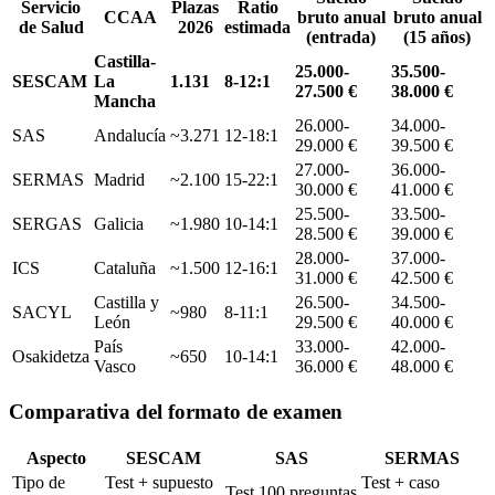
Servicio
Plazas
Ratio
CCAA
bruto anual
bruto anual
de Salud
2026
estimada
(entrada)
(15 años)
Castilla-
25.000-
35.500-
SESCAM
La
1.131
8-12:1
27.500 €
38.000 €
Mancha
26.000-
34.000-
SAS
Andalucía
~3.271
12-18:1
29.000 €
39.500 €
27.000-
36.000-
SERMAS
Madrid
~2.100
15-22:1
30.000 €
41.000 €
25.500-
33.500-
SERGAS
Galicia
~1.980
10-14:1
28.500 €
39.000 €
28.000-
37.000-
ICS
Cataluña
~1.500
12-16:1
31.000 €
42.500 €
Castilla y
26.500-
34.500-
SACYL
~980
8-11:1
León
29.500 €
40.000 €
País
33.000-
42.000-
Osakidetza
~650
10-14:1
Vasco
36.000 €
48.000 €
Comparativa del formato de examen
Aspecto
SESCAM
SAS
SERMAS
Tipo de
Test + supuesto
Test + caso
Test 100 preguntas