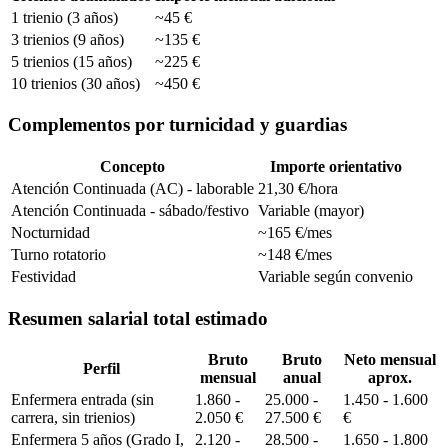
1 trienio (3 años)
~45 €
3 trienios (9 años)
~135 €
5 trienios (15 años)
~225 €
10 trienios (30 años)
~450 €
Complementos por turnicidad y guardias
Concepto
Importe orientativo
Atención Continuada (AC) - laborable
21,30 €/hora
Atención Continuada - sábado/festivo
Variable (mayor)
Nocturnidad
~165 €/mes
Turno rotatorio
~148 €/mes
Festividad
Variable según convenio
Resumen salarial total estimado
Bruto
Bruto
Neto mensual
Perfil
mensual
anual
aprox.
Enfermera entrada (sin
1.860 -
25.000 -
1.450 - 1.600
carrera, sin trienios)
2.050 €
27.500 €
€
Enfermera 5 años (Grado I,
2.120 -
28.500 -
1.650 - 1.800