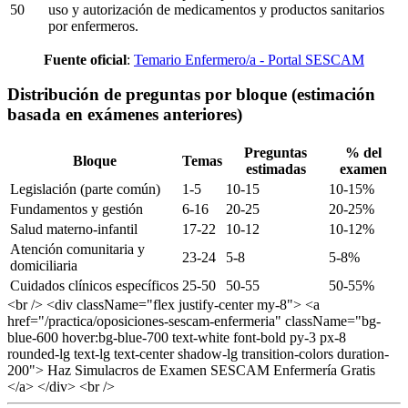
50
uso y autorización de medicamentos y productos sanitarios
por enfermeros.
Fuente oficial
:
Temario Enfermero/a - Portal SESCAM
Distribución de preguntas por bloque (estimación
basada en exámenes anteriores)
Preguntas
% del
Bloque
Temas
estimadas
examen
Legislación (parte común)
1-5
10-15
10-15%
Fundamentos y gestión
6-16
20-25
20-25%
Salud materno-infantil
17-22
10-12
10-12%
Atención comunitaria y
23-24
5-8
5-8%
domiciliaria
Cuidados clínicos específicos
25-50
50-55
50-55%
<br /> <div className="flex justify-center my-8"> <a
href="/practica/oposiciones-sescam-enfermeria" className="bg-
blue-600 hover:bg-blue-700 text-white font-bold py-3 px-8
rounded-lg text-lg text-center shadow-lg transition-colors duration-
200"> Haz Simulacros de Examen SESCAM Enfermería Gratis
</a> </div> <br />