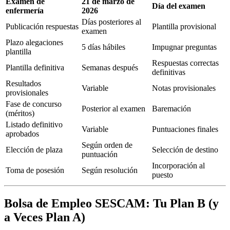
Examen de
21 de marzo de
Día del examen
enfermería
2026
Días posteriores al
Publicación respuestas
Plantilla provisional
examen
Plazo alegaciones
5 días hábiles
Impugnar preguntas
plantilla
Respuestas correctas
Plantilla definitiva
Semanas después
definitivas
Resultados
Variable
Notas provisionales
provisionales
Fase de concurso
Posterior al examen
Baremación
(méritos)
Listado definitivo
Variable
Puntuaciones finales
aprobados
Según orden de
Elección de plaza
Selección de destino
puntuación
Incorporación al
Toma de posesión
Según resolución
puesto
Bolsa de Empleo SESCAM: Tu Plan B (y
a Veces Plan A)