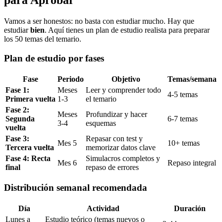
para Aprobar
Vamos a ser honestos: no basta con estudiar mucho. Hay que
estudiar
bien
. Aquí tienes un plan de estudio realista para preparar
los 50 temas del temario.
Plan de estudio por fases
Fase
Periodo
Objetivo
Temas/semana
Fase 1:
Meses
Leer y comprender todo
4-5 temas
Primera vuelta
1-3
el temario
Fase 2:
Meses
Profundizar y hacer
Segunda
6-7 temas
3-4
esquemas
vuelta
Fase 3:
Repasar con test y
Mes 5
10+ temas
Tercera vuelta
memorizar datos clave
Fase 4: Recta
Simulacros completos y
Mes 6
Repaso integral
final
repaso de errores
Distribución semanal recomendada
Día
Actividad
Duración
Lunes a
Estudio teórico (temas nuevos o