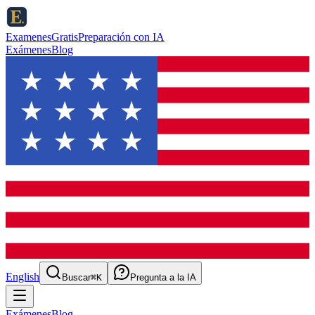
ExamenesGratis
Preparación con IA
Exámenes
Blog
English
Buscar
⌘K
Pregunta a la IA
Exámenes
Blog