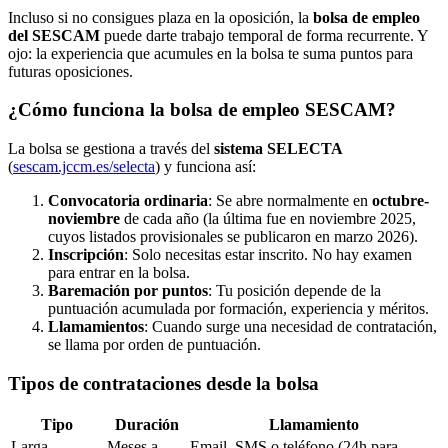
Incluso si no consigues plaza en la oposición, la
bolsa de empleo
del SESCAM
puede darte trabajo temporal de forma recurrente. Y
ojo: la experiencia que acumules en la bolsa te suma puntos para
futuras oposiciones.
¿Cómo funciona la bolsa de empleo SESCAM?
La bolsa se gestiona a través del
sistema SELECTA
(
sescam.jccm.es/selecta
) y funciona así:
Convocatoria ordinaria
: Se abre normalmente en
octubre-
noviembre
de cada año (la última fue en noviembre 2025,
cuyos listados provisionales se publicaron en marzo 2026).
Inscripción
: Solo necesitas estar inscrito. No hay examen
para entrar en la bolsa.
Baremación por puntos
: Tu posición depende de la
puntuación acumulada por formación, experiencia y méritos.
Llamamientos
: Cuando surge una necesidad de contratación,
se llama por orden de puntuación.
Tipos de contrataciones desde la bolsa
Tipo
Duración
Llamamiento
Larga
Meses a
Email, SMS o teléfono (24h para