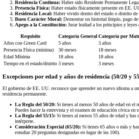
Residencia Continua:
Haber sido Residente Permanente Legal (
Presencia Física:
Haber estado físicamente presente en EE. UU.
Residencia Local:
Haber vivido dentro del estado o distrito de
Buen Carácter Moral:
Demostrar un historial limpio, pago de 
Apego a la Constitución:
Jurar lealtad a los principios y leye
Requisito
Categoría General
Categoría por Mat
Años con Green Card
5 años
3 años
Presencia Física (mínima)
30 meses
18 meses
Edad Mínima
18 años
18 años
Tiempo en el estado/distrito
3 meses
3 meses
Excepciones por edad y años de residencia (50/20 y 55
El gobierno de EE. UU. reconoce que aprender un nuevo idioma a una e
residencia permanente.
La Regla del 50/20:
Si tienes al menos 50 años de edad en el 
Puedes hacer la entrevista y el examen de educación cívica en es
La Regla del 55/15:
Si tienes al menos 55 años de edad y has 
intérprete.
Consideración Especial (65/20):
Si tienes 65 años o más y has
estudiar 20 preguntas designadas en lugar de las 100).