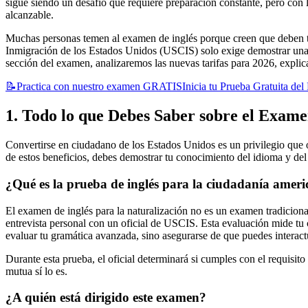
sigue siendo un desafío que requiere preparación constante, pero con 
alcanzable.
Muchas personas temen al examen de inglés porque creen que deben te
Inmigración de los Estados Unidos (USCIS) solo exige demostrar una hab
sección del examen, analizaremos las nuevas tarifas para 2026, explic
📝
Practica con nuestro examen GRATIS
Inicia tu Prueba Gratuita d
1. Todo lo que Debes Saber sobre el Exam
Convertirse en ciudadano de los Estados Unidos es un privilegio que ot
de estos beneficios, debes demostrar tu conocimiento del idioma y del 
¿Qué es la prueba de inglés para la ciudadanía amer
El examen de inglés para la naturalización no es un examen tradiciona
entrevista personal con un oficial de USCIS. Esta evaluación mide tu 
evaluar tu gramática avanzada, sino asegurarse de que puedes interac
Durante esta prueba, el oficial determinará si cumples con el requisit
mutua sí lo es.
¿A quién está dirigido este examen?