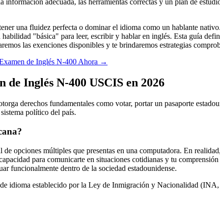
la información adecuada, las herramientas correctas y un plan de estud
ner una fluidez perfecta o dominar el idioma como un hablante nativo.
ilidad "básica" para leer, escribir y hablar en inglés. Esta guía defin
aremos las exenciones disponibles y te brindaremos estrategias comproba
el Examen de Inglés N-400 Ahora
→
en de Inglés N-400 USCIS en 2026
orga derechos fundamentales como votar, portar un pasaporte estadounide
sistema político del país.
icana?
l de opciones múltiples que presentas en una computadora. En realidad, 
capacidad para comunicarte en situaciones cotidianas y tu comprensión d
tuar funcionalmente dentro de la sociedad estadounidense.
o de idioma establecido por la Ley de Inmigración y Nacionalidad (INA, p