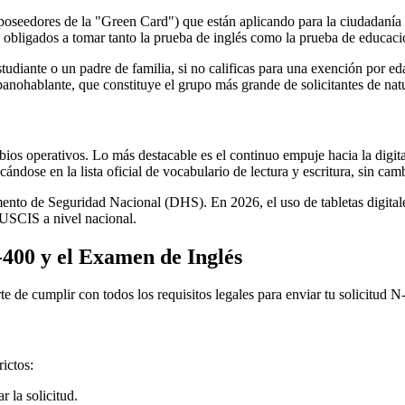
 (poseedores de la "Green Card") que están aplicando para la ciudadaní
án obligados a tomar tanto la prueba de inglés como la prueba de educaci
studiante o un padre de familia, si no calificas para una exención por e
anohablante, que constituye el grupo más grande de solicitantes de nat
s operativos. Lo más destacable es el continuo empuje hacia la digital
dose en la lista oficial de vocabulario de lectura y escritura, sin camb
nto de Seguridad Nacional (DHS). En 2026, el uso de tabletas digitales
e USCIS a nivel nacional.
N-400 y el Examen de Inglés
 de cumplir con todos los requisitos legales para enviar tu solicitud N
rictos:
 la solicitud.