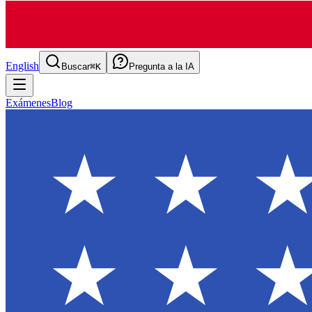
English
Buscar
⌘K
Pregunta a la IA
Exámenes
Blog