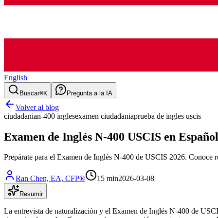
English
Buscar
⌘K
Pregunta a la IA
Volver al blog
ciudadania
n-400 ingles
examen ciudadania
prueba de ingles uscis
Examen de Inglés N-400 USCIS en Españo
Prepárate para el Examen de Inglés N-400 de USCIS 2026. Conoce requi
Ran Chen, EA, CFP®
15 min
2026-03-08
Resumir
La entrevista de naturalización y el Examen de Inglés N-400 de USCIS