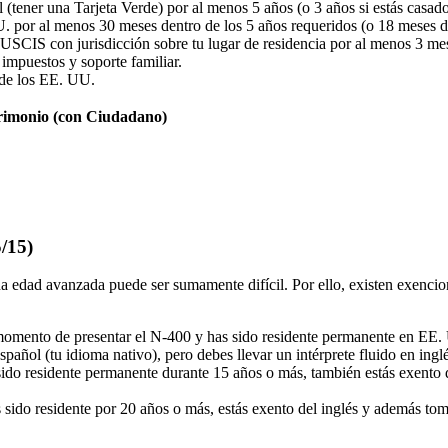
tener una Tarjeta Verde) por al menos 5 años (o 3 años si estás casad
 por al menos 30 meses dentro de los 5 años requeridos (o 18 meses de
 USCIS con jurisdicción sobre tu lugar de residencia por al menos 3 mes
impuestos y soporte familiar.
s de los EE. UU.
rimonio (con Ciudadano)
/15)
dad avanzada puede ser sumamente difícil. Por ello, existen exenciones
momento de presentar el N-400 y has sido residente permanente en EE. U
pañol (tu idioma nativo), pero debes llevar un intérprete fluido en ingl
sido residente permanente durante 15 años o más, también estás exento 
 sido residente por 20 años o más, estás exento del inglés y además to