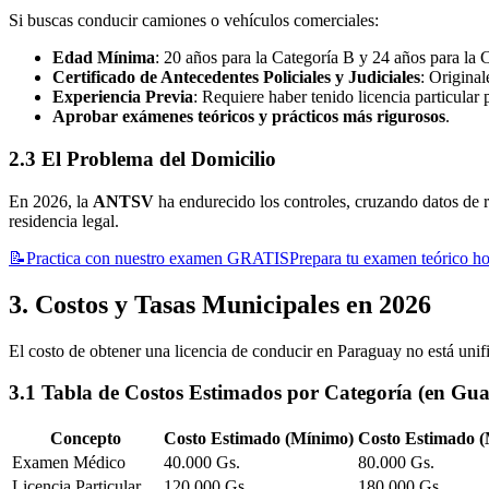
Si buscas conducir camiones o vehículos comerciales:
Edad Mínima
: 20 años para la Categoría B y 24 años para la 
Certificado de Antecedentes Policiales y Judiciales
: Original
Experiencia Previa
: Requiere haber tenido licencia particular 
Aprobar exámenes teóricos y prácticos más rigurosos
.
2.3 El Problema del Domicilio
En 2026, la
ANTSV
ha endurecido los controles, cruzando datos de r
residencia legal.
📝
Practica con nuestro examen GRATIS
Prepara tu examen teórico h
3. Costos y Tasas Municipales en 2026
El costo de obtener una licencia de conducir en Paraguay no está unif
3.1 Tabla de Costos Estimados por Categoría (en Gua
Concepto
Costo Estimado (Mínimo)
Costo Estimado 
Examen Médico
40.000 Gs.
80.000 Gs.
Licencia Particular
120.000 Gs.
180.000 Gs.