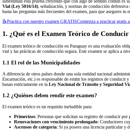
subestiman esta prueba creyendo que con algo de sentido común es suf
Vial (Ley 5016/14)
, señalización, y normas de conducción defensiva q
hasta las preguntas más frecuentes del examen, para que asegures tu re
📝
Practica con nuestro examen GRATIS
Comienza a practicar gratis
1. ¿Qué es el Examen Teórico de Conducir
El examen teórico de conducción en Paraguay es una evaluación obliga
vial y las prácticas de conducción segura. Este examen se aplica a niv
1.1 El rol de las Municipalidades
A diferencia de otros países donde una sola entidad nacional adminis
Encarnación, etc.) es responsable de emitir los registros de conducir 
basan estrictamente en la
Ley Nacional de Tránsito y Seguridad Vi
1.2 ¿Quiénes deben rendir este examen?
El examen teórico es un requisito ineludible para:
Primerizos
: Personas que solicitan su registro de conducir por 
Renovaciones con vencimiento prolongado
: Conductores cu
Ascensos de categoría
: Si ya posees una licencia particular y