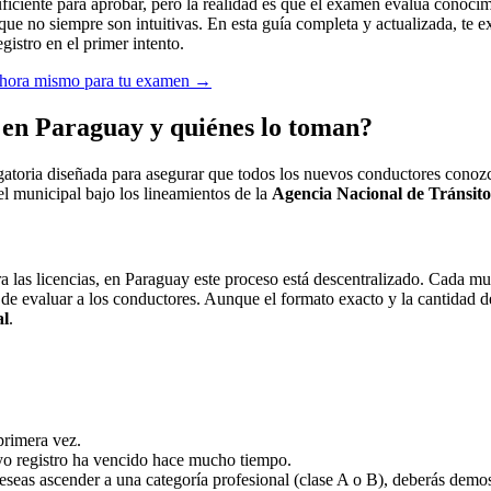
iciente para aprobar, pero la realidad es que el examen evalúa conocim
ue no siempre son intuitivas. En esta guía completa y actualizada, te e
gistro en el primer intento.
 ahora mismo para tu examen
→
 en Paraguay y quiénes lo toman?
toria diseñada para asegurar que todos los nuevos conductores conozca
el municipal bajo los lineamientos de la
Agencia Nacional de Tránsit
tra las licencias, en Paraguay este proceso está descentralizado. Cada 
y de evaluar a los conductores. Aunque el formato exacto y la cantidad 
al
.
primera vez.
yo registro ha vencido hace mucho tiempo.
 deseas ascender a una categoría profesional (clase A o B), deberás demo