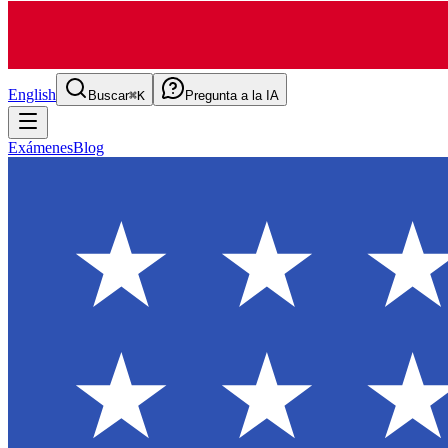
English
Buscar
⌘K
Pregunta a la IA
Exámenes
Blog