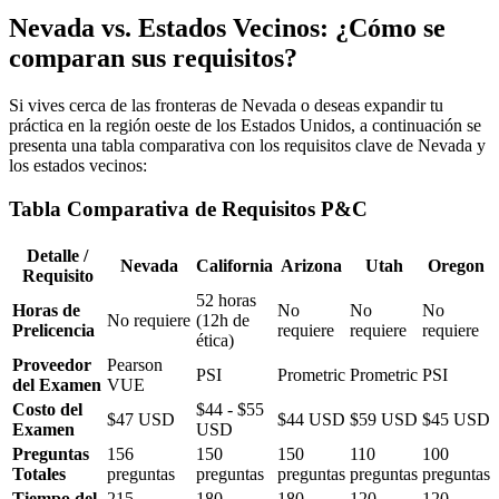
Nevada vs. Estados Vecinos: ¿Cómo se
comparan sus requisitos?
Si vives cerca de las fronteras de Nevada o deseas expandir tu
práctica en la región oeste de los Estados Unidos, a continuación se
presenta una tabla comparativa con los requisitos clave de Nevada y
los estados vecinos:
Tabla Comparativa de Requisitos P&C
Detalle /
Nevada
California
Arizona
Utah
Oregon
Requisito
52 horas
Horas de
No
No
No
No requiere
(12h de
Prelicencia
requiere
requiere
requiere
ética)
Proveedor
Pearson
PSI
Prometric
Prometric
PSI
del Examen
VUE
Costo del
$44 - $55
$47 USD
$44 USD
$59 USD
$45 USD
Examen
USD
Preguntas
156
150
150
110
100
Totales
preguntas
preguntas
preguntas
preguntas
preguntas
Tiempo del
215
180
180
120
120