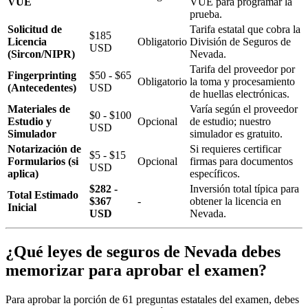
VUE
VUE para programar la
prueba.
Solicitud de
Tarifa estatal que cobra la
$185
Licencia
Obligatorio
División de Seguros de
USD
(Sircon/NIPR)
Nevada.
Tarifa del proveedor por
Fingerprinting
$50 - $65
Obligatorio
la toma y procesamiento
(Antecedentes)
USD
de huellas electrónicas.
Materiales de
Varía según el proveedor
$0 - $100
Estudio y
Opcional
de estudio; nuestro
USD
Simulador
simulador es gratuito.
Notarización de
Si requieres certificar
$5 - $15
Formularios (si
Opcional
firmas para documentos
USD
aplica)
específicos.
$282 -
Inversión total típica para
Total Estimado
$367
-
obtener la licencia en
Inicial
USD
Nevada.
¿Qué leyes de seguros de Nevada debes
memorizar para aprobar el examen?
Para aprobar la porción de 61 preguntas estatales del examen, debes