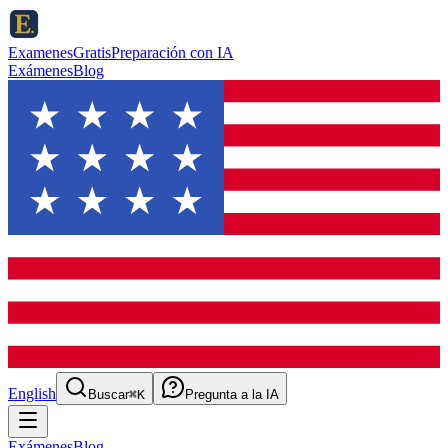
ExamenesGratis
Preparación con IA
Exámenes
Blog
English
Buscar
⌘K
Pregunta a la IA
Exámenes
Blog