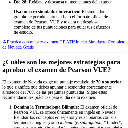
Día 28:
Relájate y descansa tu mente antes del examen.
Usa nuestro simulador interactivo:
El simulador
gratuito te permite entrenar bajo el formato oficial de
examen de Pearson VUE y te dará un desglose
completo de tus puntuaciones para guiar tus esfuerzos
de estudio.
📝
Practica con nuestro examen GRATIS
Iniciar Simulacro Completo
de Nevada Gratis
→
¿Cuáles son las mejores estrategias para
aprobar el examen de Pearson VUE?
El examen de Nevada exige un puntaje escalado de
70 o superior
,
lo que significa que debes apuntar a responder correctamente
alrededor del 70% de las preguntas puntuadas. Sigue estas
recomendaciones prácticas para el día de tu examen:
Domina la Terminología Bilingüe:
El examen oficial de
Pearson VUE se ofrece únicamente en inglés en Nevada.
Estudiar los conceptos en español y relacionarlos con sus
términos en inglés (como
indemnity
,
subrogation
, * binder*,
coinsurance
, etc.) te ayudará a entender preguntas complejas