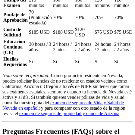
Examen
minutos
minutos
minutos
minutos
minutos
70
Puntaje de
(Puntuación
70%
70%
70%
70%
Aprobación
escalada)
Costo de
$120
$185 USD
$188 USD
$75 USD
$75 USD
Solicitud
USD
Educación
30 horas / 3
24 horas /
24 horas
24 horas
24 horas
Continua
años
2 años
/ 2 años
/ 2 años
/ 2 años
(CE)
Huellas
Sí
Sí
Sí
Sí
Sí
Requeridas
Nota sobre reciprocidad:
Como productor residente en Nevada,
puedes solicitar licencias de no residente en estados vecinos como
California, Arizona u Oregón a través de NIPR sin tener que tomar
sus exámenes estatales, siempre y cuando tu licencia de Nevada esté
activa y al día. Si también quieres vender pólizas de vida y salud,
consulta nuestra guía del
examen de seguros de Vida y Salud de
Nevada en español
; y para comparar con otro estado de la región,
revisa el
examen de seguros de propiedad y daños de Arizona
.
Preguntas Frecuentes (FAQs) sobre el