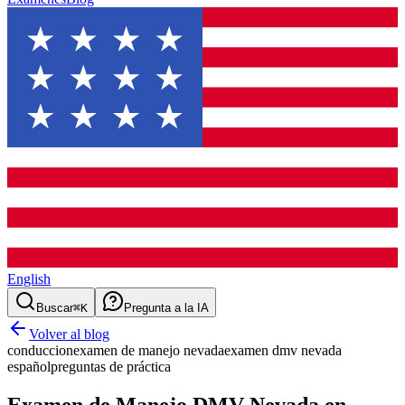
English
Buscar
⌘K
Pregunta a la IA
Volver al blog
conduccion
examen de manejo nevada
examen dmv nevada
español
preguntas de práctica
Examen de Manejo DMV Nevada en