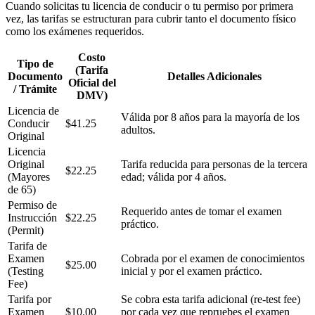
Cuando solicitas tu licencia de conducir o tu permiso por primera
vez, las tarifas se estructuran para cubrir tanto el documento físico
como los exámenes requeridos.
Costo
Tipo de
(Tarifa
Documento
Detalles Adicionales
Oficial del
/ Trámite
DMV)
Licencia de
Válida por 8 años para la mayoría de los
Conducir
$41.25
adultos.
Original
Licencia
Original
Tarifa reducida para personas de la tercera
$22.25
(Mayores
edad; válida por 4 años.
de 65)
Permiso de
Requerido antes de tomar el examen
Instrucción
$22.25
práctico.
(Permit)
Tarifa de
Examen
Cobrada por el examen de conocimientos
$25.00
(Testing
inicial y por el examen práctico.
Fee)
Tarifa por
Se cobra esta tarifa adicional (re-test fee)
Examen
$10.00
por cada vez que repruebes el examen