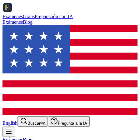
ExamenesGratis
Preparación con IA
Exámenes
Blog
English
Buscar
⌘K
Pregunta a la IA
Exámenes
Blog