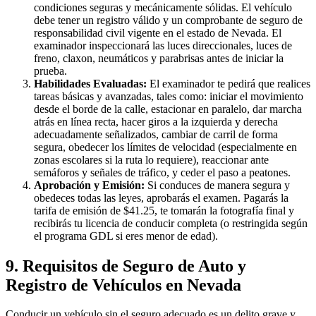
condiciones seguras y mecánicamente sólidas. El vehículo
debe tener un registro válido y un comprobante de seguro de
responsabilidad civil vigente en el estado de Nevada. El
examinador inspeccionará las luces direccionales, luces de
freno, claxon, neumáticos y parabrisas antes de iniciar la
prueba.
Habilidades Evaluadas:
El examinador te pedirá que realices
tareas básicas y avanzadas, tales como: iniciar el movimiento
desde el borde de la calle, estacionar en paralelo, dar marcha
atrás en línea recta, hacer giros a la izquierda y derecha
adecuadamente señalizados, cambiar de carril de forma
segura, obedecer los límites de velocidad (especialmente en
zonas escolares si la ruta lo requiere), reaccionar ante
semáforos y señales de tráfico, y ceder el paso a peatones.
Aprobación y Emisión:
Si conduces de manera segura y
obedeces todas las leyes, aprobarás el examen. Pagarás la
tarifa de emisión de $41.25, te tomarán la fotografía final y
recibirás tu licencia de conducir completa (o restringida según
el programa GDL si eres menor de edad).
9. Requisitos de Seguro de Auto y
Registro de Vehículos en Nevada
Conducir un vehículo sin el seguro adecuado es un delito grave y