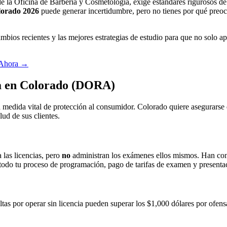
e la Oficina de Barbería y Cosmetología, exige estándares rigurosos de 
lorado 2026
puede generar incertidumbre, pero no tienes por qué preocu
ios recientes y las mejores estrategias de estudio para que no solo apru
 Ahora
→
ía en Colorado (DORA)
a medida vital de protección al consumidor. Colorado quiere asegurarse
ud de sus clientes.
las licencias, pero
no
administran los exámenes ellos mismos. Han con
 todo tu proceso de programación, pago de tarifas de examen y presentaci
ultas por operar sin licencia pueden superar los $1,000 dólares por ofens