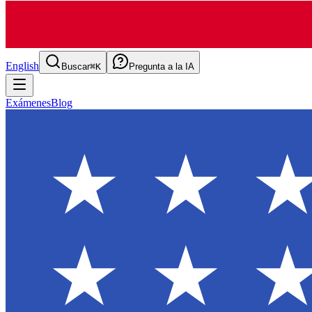
English
Buscar
⌘K
Pregunta a la IA
Exámenes
Blog