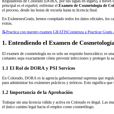
Reguladoras de Colorado (DORA, por sus siglas en inglés), a través d
principal es el español, enfrentar el
Examen de Cosmetología de Co
el proceso, desde las horas de escuela hasta tu licencia final.
En ExámenesGratis, hemos compilado todos los datos oficiales, los camb
extras.
📝
Practica con nuestro examen GRATIS
Comienza a Practicar Gratis
1. Entendiendo el Examen de Cosmetolog
El examen de cosmetología no es solo un requisito burocrático; es un
cortantes sepa exactamente cómo prevenir infecciones y proteger la sal
1.1 El Rol de DORA y PSI Services
En Colorado, DORA es la agencia gubernamental suprema que regula 
para administrar los exámenes prácticos y teóricos. Esto significa que
1.2 Importancia de la Aprobación
Trabajar sin una licencia válida y activa en Colorado es ilegal. Las m
el único camino legal hacia el empleo como cosmetólogo.