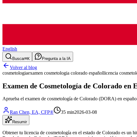
English
Buscar
⌘K
Pregunta a la IA
Volver al blog
cosmetologia
examen cosmetologia colorado español
licencia cosmetol
Examen de Cosmetología de Colorado en 
Aprueba el examen de cosmetología de Colorado (DORA) en español 202
Ran Chen, EA, CFP®
35 min
2026-03-08
Resumir
Obtener tu licencia de cosmetología en el estado de Colorado es un hit