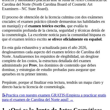
Carolina del Norte (North Carolina Board of Cosmetic Art
Examiners - NC State Board).
El proceso de obtención de la licencia culmina con dos exámenes
cruciales: el examen práctico (donde demuestras tus habilidades en
un maniquí) y el
examen teórico escrito
, que evalúa tu
comprensión profunda de la ciencia, seguridad y técnicas detrás de
la cosmetología. La excelente noticia para la comunidad hispana es
que el examen teórico escrito
se ofrece oficialmente en español
.
En esta guía exhaustiva y actualizada para el año 2026,
desglosaremos cada aspecto del examen teórico de Carolina del
Norte. Analizaremos los requisitos de elegibilidad, un desglose
completo de los costos, la estructura detallada del examen
administrado por
Prov
, los dominios de contenido que debes
dominar, y estrategias de estudio probadas para asegurar que
apruebes en tu primer intento.
Prepárate, porque al finalizar esta lectura, tendrás un mapa claro y
directo hacia tu licencia de cosmetología.
📝
Practica con nuestro examen GRATIS
¡Empieza a practicar gratis
para el examen de Carolina del Norte aquí!
→
1. ¿Qué es la Junta de Artes Cosméticas