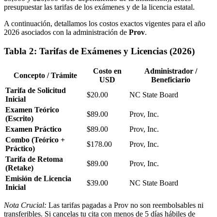
presupuestar las tarifas de los exámenes y de la licencia estatal.
A continuación, detallamos los costos exactos vigentes para el año
2026 asociados con la administración de
Prov
.
Tabla 2: Tarifas de Exámenes y Licencias (2026)
Costo en
Administrador /
Concepto / Trámite
USD
Beneficiario
Tarifa de Solicitud
$20.00
NC State Board
Inicial
Examen Teórico
$89.00
Prov, Inc.
(Escrito)
Examen Práctico
$89.00
Prov, Inc.
Combo (Teórico +
$178.00
Prov, Inc.
Práctico)
Tarifa de Retoma
$89.00
Prov, Inc.
(Retake)
Emisión de Licencia
$39.00
NC State Board
Inicial
Nota Crucial:
Las tarifas pagadas a Prov no son reembolsables ni
transferibles. Si cancelas tu cita con menos de 5 días hábiles de