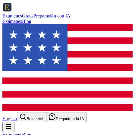
ExamenesGratis
Preparación con IA
Exámenes
Blog
English
Buscar
⌘K
Pregunta a la IA
Exámenes
Blog