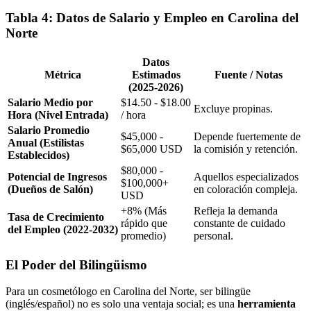
Tabla 4: Datos de Salario y Empleo en Carolina del
Norte
Datos
Métrica
Estimados
Fuente / Notas
(2025-2026)
Salario Medio por
$14.50 - $18.00
Excluye propinas.
Hora (Nivel Entrada)
/ hora
Salario Promedio
$45,000 -
Depende fuertemente de
Anual (Estilistas
$65,000 USD
la comisión y retención.
Establecidos)
$80,000 -
Potencial de Ingresos
Aquellos especializados
$100,000+
(Dueños de Salón)
en coloración compleja.
USD
+8% (Más
Refleja la demanda
Tasa de Crecimiento
rápido que
constante de cuidado
del Empleo (2022-2032)
promedio)
personal.
El Poder del Bilingüismo
Para un cosmetólogo en Carolina del Norte, ser bilingüe
(inglés/español) no es solo una ventaja social; es una
herramienta