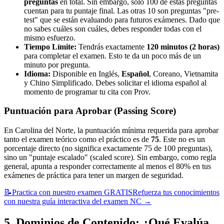
preguntas
en total. Sin embargo, solo 100 de estas preguntas
cuentan para tu puntaje final. Las otras 10 son preguntas "pre-
test" que se están evaluando para futuros exámenes. Dado que
no sabes cuáles son cuáles, debes responder todas con el
mismo esfuerzo.
Tiempo Límite:
Tendrás exactamente
120 minutos (2 horas)
para completar el examen. Esto te da un poco más de un
minuto por pregunta.
Idioma:
Disponible en Inglés,
Español
, Coreano, Vietnamita
y Chino Simplificado. Debes solicitar el idioma español al
momento de programar tu cita con Prov.
Puntuación para Aprobar (Passing Score)
En Carolina del Norte, la puntuación mínima requerida para aprobar
tanto el examen teórico como el práctico es de
75
. Este no es un
porcentaje directo (no significa exactamente 75 de 100 preguntas),
sino un "puntaje escalado" (scaled score). Sin embargo, como regla
general, apunta a responder correctamente al menos el 80% en tus
exámenes de práctica para tener un margen de seguridad.
📝
Practica con nuestro examen GRATIS
Refuerza tus conocimientos
con nuestra guía interactiva del examen NC
→
5. Dominios de Contenido: ¿Qué Evalúa