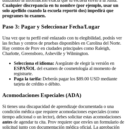
utilizando la información exacta que tu escuela envió a la Junta.
Cualquier discrepancia en tu nombre (por ejemplo, usar un
solo apellido cuando la escuela reportó dos) impedirá que
programes tu examen.
Paso 3: Pagar y Seleccionar Fecha/Lugar
Una vez que tu perfil esté enlazado con tu elegibilidad, podrás ver
las fechas y centros de pruebas disponibles en Carolina del Norte.
Hay centros de Prov en ciudades principales como Raleigh,
Charlotte, Greensboro, Asheville y Wilmington.
Selecciona el idioma:
Asegúrate de elegir la versión en
ESPAÑOL
del examen de cosmetología al momento de
registrarte.
Paga la tarifa:
Deberás pagar los $89.00 USD mediante
tarjeta de crédito o débito.
Acomodaciones Especiales (ADA)
Si tienes una discapacidad de aprendizaje documentada o una
condición médica que requiere acomodaciones especiales (como
tiempo adicional o un lector), debes solicitar estas acomodaciones
antes
de agendar tu cita. Prov requiere que envíes un formulario de
solicitud junto con documentación médica oficial. La aprobación