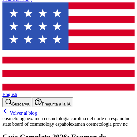
English
Buscar
⌘K
Pregunta a la IA
Volver al blog
cosmetologia
examen cosmetologia carolina del norte en español
nc
state board of cosmetology español
examen cosmetologia prov nc
Guía Completa 2026: Examen de