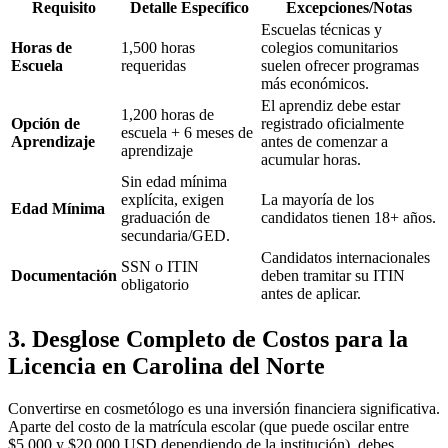
Requisito
Detalle Específico
Excepciones/Notas
Escuelas técnicas y
Horas de
1,500 horas
colegios comunitarios
Escuela
requeridas
suelen ofrecer programas
más económicos.
El aprendiz debe estar
1,200 horas de
Opción de
registrado oficialmente
escuela + 6 meses de
Aprendizaje
antes de comenzar a
aprendizaje
acumular horas.
Sin edad mínima
explícita, exigen
La mayoría de los
Edad Mínima
graduación de
candidatos tienen 18+ años.
secundaria/GED.
Candidatos internacionales
SSN o ITIN
Documentación
deben tramitar su ITIN
obligatorio
antes de aplicar.
3. Desglose Completo de Costos para la
Licencia en Carolina del Norte
Convertirse en cosmetólogo es una inversión financiera significativa.
Aparte del costo de la matrícula escolar (que puede oscilar entre
$5,000 y $20,000 USD dependiendo de la institución), debes