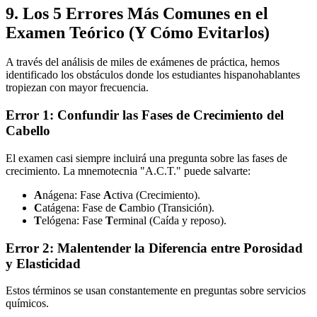
9. Los 5 Errores Más Comunes en el
Examen Teórico (Y Cómo Evitarlos)
A través del análisis de miles de exámenes de práctica, hemos
identificado los obstáculos donde los estudiantes hispanohablantes
tropiezan con mayor frecuencia.
Error 1: Confundir las Fases de Crecimiento del
Cabello
El examen casi siempre incluirá una pregunta sobre las fases de
crecimiento. La mnemotecnia "A.C.T." puede salvarte:
A
nágena: Fase
A
ctiva (Crecimiento).
C
atágena: Fase de
C
ambio (Transición).
T
elógena: Fase
T
erminal (Caída y reposo).
Error 2: Malentender la Diferencia entre Porosidad
y Elasticidad
Estos términos se usan constantemente en preguntas sobre servicios
químicos.