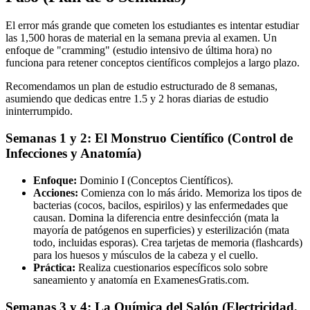
El error más grande que cometen los estudiantes es intentar estudiar
las 1,500 horas de material en la semana previa al examen. Un
enfoque de "cramming" (estudio intensivo de última hora) no
funciona para retener conceptos científicos complejos a largo plazo.
Recomendamos un plan de estudio estructurado de 8 semanas,
asumiendo que dedicas entre 1.5 y 2 horas diarias de estudio
ininterrumpido.
Semanas 1 y 2: El Monstruo Científico (Control de
Infecciones y Anatomía)
Enfoque:
Dominio I (Conceptos Científicos).
Acciones:
Comienza con lo más árido. Memoriza los tipos de
bacterias (cocos, bacilos, espirilos) y las enfermedades que
causan. Domina la diferencia entre desinfección (mata la
mayoría de patógenos en superficies) y esterilización (mata
todo, incluidas esporas). Crea tarjetas de memoria (flashcards)
para los huesos y músculos de la cabeza y el cuello.
Práctica:
Realiza cuestionarios específicos solo sobre
saneamiento y anatomía en ExamenesGratis.com.
Semanas 3 y 4: La Química del Salón (Electricidad,