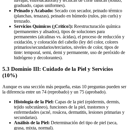
navajas, entresacadoras) y técnicas de corte básicas (sólido,
graduado, capas uniformes).
Peinado y Acabado:
Secado con secador, peinado térmico
(planchas, tenazas), peinado en húmedo (rulos, pin curls) y
trenzado.
Servicios Químicos (¡Crítico!):
Reestructuración química
(permanentes y alisados), tipos de soluciones para
permanentes (alcalinas vs. ácidas), el proceso de reducción y
oxidación, y coloración del cabello (ley del color, colores
primarios/secundarios/terciarios, niveles de color, tipos de
tinte: temporal, semi, demi y permanente, uso de peróxido de
hidrógeno y decolorantes).
5.3 Dominio III: Cuidado de la Piel y Servicios
(10%)
Aunque es una sección más pequeña, estas 10 preguntas pueden ser
la diferencia entre un 74 (reprobado) y un 75 (aprobado).
Histología de la Piel:
Capas de la piel (epidermis, dermis,
tejido subcutáneo), funciones de la piel, trastornos y
enfermedades (acné, rosácea, dermatitis, lesiones primarias y
secundarias).
Análisis de la Piel:
Determinación del tipo de piel (seca,
grasa, mixta, normal).