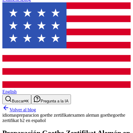
English
Buscar
⌘K
Pregunta a la IA
Volver al blog
idiomas
preparacion goethe zertifikat
examen aleman goethe
goethe
zertifikat b2 en español
Preparación Goethe Zertifikat Alemán en