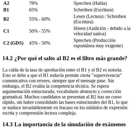
A2
78%
Sprechen (Habla)
B1
65%
Schreiben (Escritura)
Lesen (Lectura) / Schreiben
B2
55% - 60%
(Escritura)
Hören (Audición - debido a la
C1
50% - 55%
velocidad nativa)
Sprechen (Producción
C2 (GDS)
45% - 50%
espontánea muy exigente)
14.2 ¿Por qué el salto al B2 es el filtro más grande?
La caída de la tasa de aprobación entre el B1 y el B2 es notoria.
Esto se debe a que el B1 todavía permite cierta "supervivencia"
comunicativa con errores, siempre que el mensaje pase. Sin
embargo, el B2 evalúa la competencia técnica. Se espera
argumentación estructurada, vocabulario abstracto y corrección
gramatical. Muchos candidatos se presentan al B2 tras un curso
rápido, sin haber consolidado las bases estructurales del B1, lo que
se traduce invariablemente en fracaso en los módulos de expresión
escrita y comprensión lectora compleja.
14.3 La importancia de la simulación de exámenes