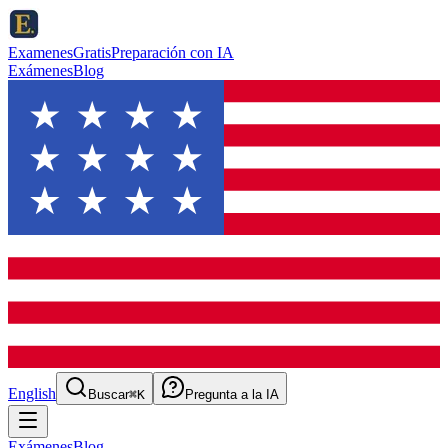
ExamenesGratis
Preparación con IA
Exámenes
Blog
English
Buscar
⌘K
Pregunta a la IA
Exámenes
Blog