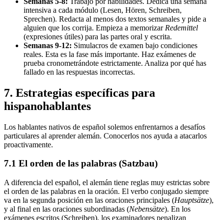
Semanas 5-8:
Trabajo por habilidades. Dedica una semana
intensiva a cada módulo (Lesen, Hören, Schreiben,
Sprechen). Redacta al menos dos textos semanales y pide a
alguien que los corrija. Empieza a memorizar
Redemittel
(expresiones útiles) para las partes oral y escrita.
Semanas 9-12:
Simulacros de examen bajo condiciones
reales. Esta es la fase más importante. Haz exámenes de
prueba cronometrándote estrictamente. Analiza por qué has
fallado en las respuestas incorrectas.
7. Estrategias específicas para
hispanohablantes
Los hablantes nativos de español solemos enfrentarnos a desafíos
particulares al aprender alemán. Conocerlos nos ayuda a atacarlos
proactivamente.
7.1 El orden de las palabras (Satzbau)
A diferencia del español, el alemán tiene reglas muy estrictas sobre
el orden de las palabras en la oración. El verbo conjugado siempre
va en la segunda posición en las oraciones principales (
Hauptsätze
),
y al final en las oraciones subordinadas (
Nebensätze
). En los
exámenes escritos (Schreiben), los examinadores penalizan