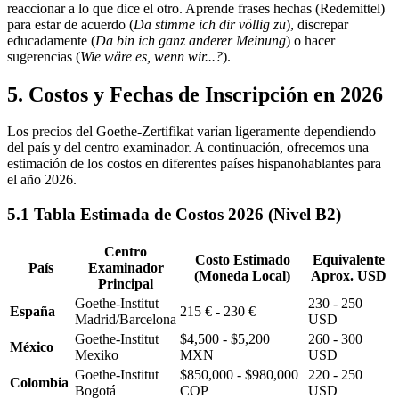
reaccionar a lo que dice el otro. Aprende frases hechas (Redemittel)
para estar de acuerdo (
Da stimme ich dir völlig zu
), discrepar
educadamente (
Da bin ich ganz anderer Meinung
) o hacer
sugerencias (
Wie wäre es, wenn wir...?
).
5. Costos y Fechas de Inscripción en 2026
Los precios del Goethe-Zertifikat varían ligeramente dependiendo
del país y del centro examinador. A continuación, ofrecemos una
estimación de los costos en diferentes países hispanohablantes para
el año 2026.
5.1 Tabla Estimada de Costos 2026 (Nivel B2)
Centro
Costo Estimado
Equivalente
País
Examinador
(Moneda Local)
Aprox. USD
Principal
Goethe-Institut
230 - 250
España
215 € - 230 €
Madrid/Barcelona
USD
Goethe-Institut
$4,500 - $5,200
260 - 300
México
Mexiko
MXN
USD
Goethe-Institut
$850,000 - $980,000
220 - 250
Colombia
Bogotá
COP
USD