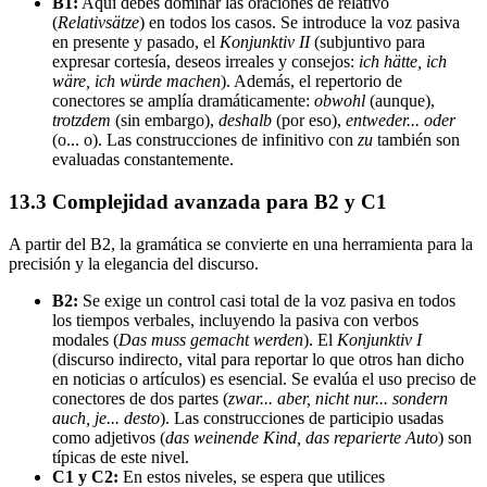
B1:
Aquí debes dominar las oraciones de relativo
(
Relativsätze
) en todos los casos. Se introduce la voz pasiva
en presente y pasado, el
Konjunktiv II
(subjuntivo para
expresar cortesía, deseos irreales y consejos:
ich hätte, ich
wäre, ich würde machen
). Además, el repertorio de
conectores se amplía dramáticamente:
obwohl
(aunque),
trotzdem
(sin embargo),
deshalb
(por eso),
entweder... oder
(o... o). Las construcciones de infinitivo con
zu
también son
evaluadas constantemente.
13.3 Complejidad avanzada para B2 y C1
A partir del B2, la gramática se convierte en una herramienta para la
precisión y la elegancia del discurso.
B2:
Se exige un control casi total de la voz pasiva en todos
los tiempos verbales, incluyendo la pasiva con verbos
modales (
Das muss gemacht werden
). El
Konjunktiv I
(discurso indirecto, vital para reportar lo que otros han dicho
en noticias o artículos) es esencial. Se evalúa el uso preciso de
conectores de dos partes (
zwar... aber, nicht nur... sondern
auch, je... desto
). Las construcciones de participio usadas
como adjetivos (
das weinende Kind, das reparierte Auto
) son
típicas de este nivel.
C1 y C2:
En estos niveles, se espera que utilices