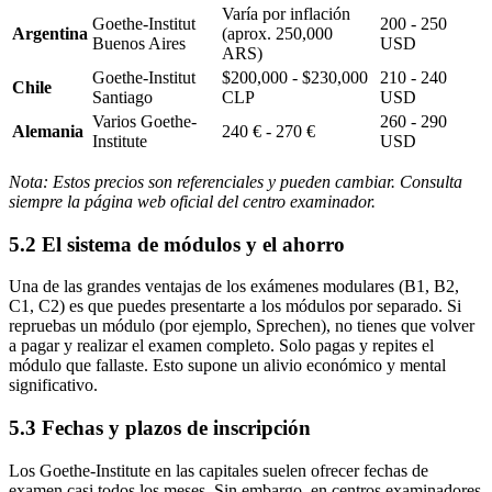
Varía por inflación
Goethe-Institut
200 - 250
Argentina
(aprox. 250,000
Buenos Aires
USD
ARS)
Goethe-Institut
$200,000 - $230,000
210 - 240
Chile
Santiago
CLP
USD
Varios Goethe-
260 - 290
Alemania
240 € - 270 €
Institute
USD
Nota: Estos precios son referenciales y pueden cambiar. Consulta
siempre la página web oficial del centro examinador.
5.2 El sistema de módulos y el ahorro
Una de las grandes ventajas de los exámenes modulares (B1, B2,
C1, C2) es que puedes presentarte a los módulos por separado. Si
repruebas un módulo (por ejemplo, Sprechen), no tienes que volver
a pagar y realizar el examen completo. Solo pagas y repites el
módulo que fallaste. Esto supone un alivio económico y mental
significativo.
5.3 Fechas y plazos de inscripción
Los Goethe-Institute en las capitales suelen ofrecer fechas de
examen casi todos los meses. Sin embargo, en centros examinadores