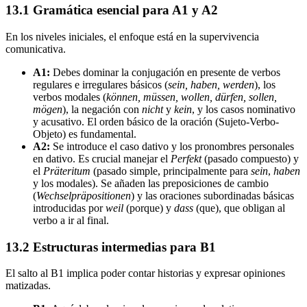
13.1 Gramática esencial para A1 y A2
En los niveles iniciales, el enfoque está en la supervivencia
comunicativa.
A1:
Debes dominar la conjugación en presente de verbos
regulares e irregulares básicos (
sein, haben, werden
), los
verbos modales (
können, müssen, wollen, dürfen, sollen,
mögen
), la negación con
nicht
y
kein
, y los casos nominativo
y acusativo. El orden básico de la oración (Sujeto-Verbo-
Objeto) es fundamental.
A2:
Se introduce el caso dativo y los pronombres personales
en dativo. Es crucial manejar el
Perfekt
(pasado compuesto) y
el
Präteritum
(pasado simple, principalmente para
sein
,
haben
y los modales). Se añaden las preposiciones de cambio
(
Wechselpräpositionen
) y las oraciones subordinadas básicas
introducidas por
weil
(porque) y
dass
(que), que obligan al
verbo a ir al final.
13.2 Estructuras intermedias para B1
El salto al B1 implica poder contar historias y expresar opiniones
matizadas.