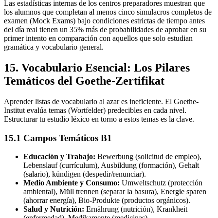
Las estadísticas internas de los centros preparadores muestran que
los alumnos que completan al menos cinco simulacros completos de
examen (Mock Exams) bajo condiciones estrictas de tiempo antes
del día real tienen un 35% más de probabilidades de aprobar en su
primer intento en comparación con aquellos que solo estudian
gramática y vocabulario general.
15. Vocabulario Esencial: Los Pilares
Temáticos del Goethe-Zertifikat
Aprender listas de vocabulario al azar es ineficiente. El Goethe-
Institut evalúa temas (Wortfelder) predecibles en cada nivel.
Estructurar tu estudio léxico en torno a estos temas es la clave.
15.1 Campos Temáticos B1
Educación y Trabajo:
Bewerbung (solicitud de empleo),
Lebenslauf (currículum), Ausbildung (formación), Gehalt
(salario), kündigen (despedir/renunciar).
Medio Ambiente y Consumo:
Umweltschutz (protección
ambiental), Müll trennen (separar la basura), Energie sparen
(ahorrar energía), Bio-Produkte (productos orgánicos).
Salud y Nutrición:
Ernährung (nutrición), Krankheit
(enfermedad), Medikamente (medicinas),