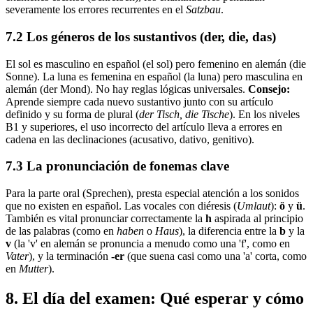
severamente los errores recurrentes en el
Satzbau
.
7.2 Los géneros de los sustantivos (der, die, das)
El sol es masculino en español (el sol) pero femenino en alemán (die
Sonne). La luna es femenina en español (la luna) pero masculina en
alemán (der Mond). No hay reglas lógicas universales.
Consejo:
Aprende siempre cada nuevo sustantivo junto con su artículo
definido y su forma de plural (
der Tisch, die Tische
). En los niveles
B1 y superiores, el uso incorrecto del artículo lleva a errores en
cadena en las declinaciones (acusativo, dativo, genitivo).
7.3 La pronunciación de fonemas clave
Para la parte oral (Sprechen), presta especial atención a los sonidos
que no existen en español. Las vocales con diéresis (
Umlaut
):
ö
y
ü
.
También es vital pronunciar correctamente la
h
aspirada al principio
de las palabras (como en
haben
o
Haus
), la diferencia entre la
b
y la
v
(la 'v' en alemán se pronuncia a menudo como una 'f', como en
Vater
), y la terminación
-er
(que suena casi como una 'a' corta, como
en
Mutter
).
8. El día del examen: Qué esperar y cómo