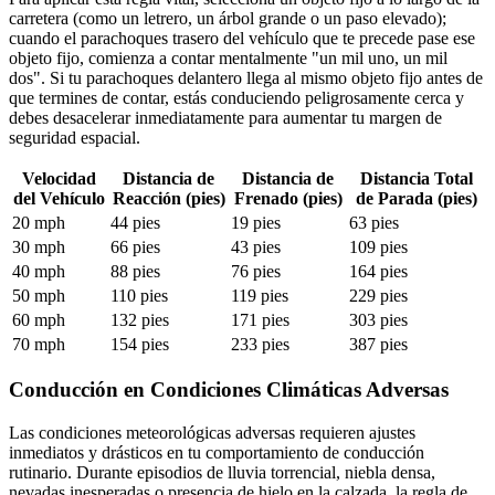
carretera (como un letrero, un árbol grande o un paso elevado);
cuando el parachoques trasero del vehículo que te precede pase ese
objeto fijo, comienza a contar mentalmente "un mil uno, un mil
dos". Si tu parachoques delantero llega al mismo objeto fijo antes de
que termines de contar, estás conduciendo peligrosamente cerca y
debes desacelerar inmediatamente para aumentar tu margen de
seguridad espacial.
Velocidad
Distancia de
Distancia de
Distancia Total
del Vehículo
Reacción (pies)
Frenado (pies)
de Parada (pies)
20 mph
44 pies
19 pies
63 pies
30 mph
66 pies
43 pies
109 pies
40 mph
88 pies
76 pies
164 pies
50 mph
110 pies
119 pies
229 pies
60 mph
132 pies
171 pies
303 pies
70 mph
154 pies
233 pies
387 pies
Conducción en Condiciones Climáticas Adversas
Las condiciones meteorológicas adversas requieren ajustes
inmediatos y drásticos en tu comportamiento de conducción
rutinario. Durante episodios de lluvia torrencial, niebla densa,
nevadas inesperadas o presencia de hielo en la calzada, la regla de