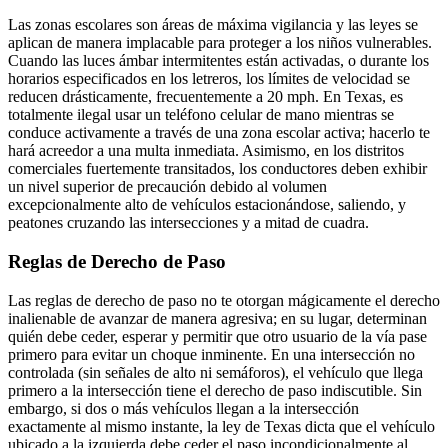
Las zonas escolares son áreas de máxima vigilancia y las leyes se
aplican de manera implacable para proteger a los niños vulnerables.
Cuando las luces ámbar intermitentes están activadas, o durante los
horarios especificados en los letreros, los límites de velocidad se
reducen drásticamente, frecuentemente a 20 mph. En Texas, es
totalmente ilegal usar un teléfono celular de mano mientras se
conduce activamente a través de una zona escolar activa; hacerlo te
hará acreedor a una multa inmediata. Asimismo, en los distritos
comerciales fuertemente transitados, los conductores deben exhibir
un nivel superior de precaución debido al volumen
excepcionalmente alto de vehículos estacionándose, saliendo, y
peatones cruzando las intersecciones y a mitad de cuadra.
Reglas de Derecho de Paso
Las reglas de derecho de paso no te otorgan mágicamente el derecho
inalienable de avanzar de manera agresiva; en su lugar, determinan
quién debe ceder, esperar y permitir que otro usuario de la vía pase
primero para evitar un choque inminente. En una intersección no
controlada (sin señales de alto ni semáforos), el vehículo que llega
primero a la intersección tiene el derecho de paso indiscutible. Sin
embargo, si dos o más vehículos llegan a la intersección
exactamente al mismo instante, la ley de Texas dicta que el vehículo
ubicado a la izquierda debe ceder el paso incondicionalmente al