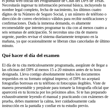
el portal web oficial del Programador de Citas del DPS de Texas.
Necesitarás ingresar tu información personal básica, incluyendo tu
nombre legal completo, fecha de nacimiento, los últimos cuatro
dígitos de tu Número de Seguro Social, y un número de teléfono o
dirección de correo electrónico válidos para recibir notificaciones y
confirmaciones. Dada la inmensa demanda, es altamente
recomendable que intentes programar tu cita con al menos cuatro a
seis semanas de anticipación. Si necesitas una cita de manera
urgente, puedes revisar el sistema diariamente temprano en la
mañana, ya que ocasionalmente se liberan citas canceladas de último
minuto.
Qué hacer el día del examen
El día de tu cita meticulosamente programada, asegúrate de llegar a
las oficinas del DPS al menos 15 a 20 minutos antes de tu hora
designada. Lleva contigo absolutamente todos los documentos
requeridos en su formato original impreso; el DPS no aceptará
fotografías borrosas en tu teléfono ni fotocopias ilegibles. Viste de
manera presentable y prepárate para tomarte la fotografía oficial que
aparecerá en tu licencia por los próximos años. Si te has preparado
exhaustivamente leyendo el manual y practicando con exámenes de
prueba, debes mantener la calma, leer cuidadosamente cada
instrucción en la pantalla y confiar en tu estudio previo.