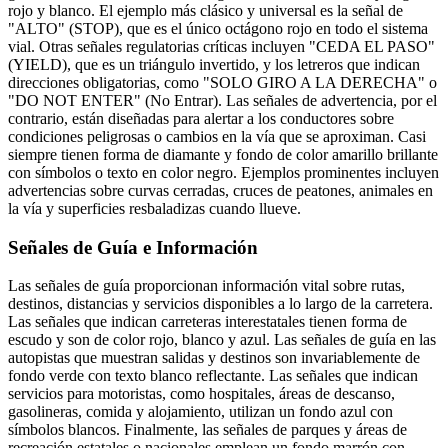
rojo y blanco. El ejemplo más clásico y universal es la señal de
"ALTO" (STOP), que es el único octágono rojo en todo el sistema
vial. Otras señales regulatorias críticas incluyen "CEDA EL PASO"
(YIELD), que es un triángulo invertido, y los letreros que indican
direcciones obligatorias, como "SOLO GIRO A LA DERECHA" o
"DO NOT ENTER" (No Entrar). Las señales de advertencia, por el
contrario, están diseñadas para alertar a los conductores sobre
condiciones peligrosas o cambios en la vía que se aproximan. Casi
siempre tienen forma de diamante y fondo de color amarillo brillante
con símbolos o texto en color negro. Ejemplos prominentes incluyen
advertencias sobre curvas cerradas, cruces de peatones, animales en
la vía y superficies resbaladizas cuando llueve.
Señales de Guía e Información
Las señales de guía proporcionan información vital sobre rutas,
destinos, distancias y servicios disponibles a lo largo de la carretera.
Las señales que indican carreteras interestatales tienen forma de
escudo y son de color rojo, blanco y azul. Las señales de guía en las
autopistas que muestran salidas y destinos son invariablemente de
fondo verde con texto blanco reflectante. Las señales que indican
servicios para motoristas, como hospitales, áreas de descanso,
gasolineras, comida y alojamiento, utilizan un fondo azul con
símbolos blancos. Finalmente, las señales de parques y áreas de
recreación estatales o nacionales emplean un fondo marrón con