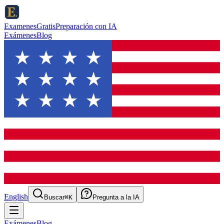
ExamenesGratis
Preparación con IA
Exámenes
Blog
English
Buscar
⌘K
Pregunta a la IA
Exámenes
Blog