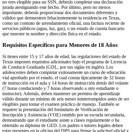
no eres elegible para un SSN, deberás completar una declaración
jurada atestiguando este hecho. Por último, pero no menos
importante, deberás proporcionar dos documentos diferentes y
válidos que demuestren fehacientemente tu residencia en Texas,
como un contrato de arrendamiento oficial, una factura reciente de
servicios públicos (agua, luz, gas), o un estado de cuenta bancario
que muestre tu nombre y dirección física en el estado.
Requisitos Específicos para Menores de 18 Años
Si tienes entre 15 y 17 años de edad, las regulaciones del estado de
Texas imponen requisitos adicionales bajo el programa de Licencia
de Conducir Graduada (GDL, por sus siglas en inglés). Los
adolescentes deben completar exitosamente un curso de educación
vial aprobado por el estado, el cual consta típicamente de 32 horas
de instrucción en el aula y 14 horas de instrucción detrás del volante
(7 horas conduciendo y 7 horas observando a otro estudiante o
instructor). Además, deben mantener un permiso de aprendizaje
válido durante un mínimo de seis meses ininterrumpidos antes de ser
elegibles para tomar el examen práctico de manejo. También se
requiere la presentación del formulario de Verificación de
Inscripción y Asistencia (VOE) emitido por su escuela secundaria,
demostrando que el estudiante asiste a clases regularmente o ha
obtenido su diploma de GED. Los padres o tutores legales deben
estar presentes en la oficina del DPS para firmar la solicitud oficial y