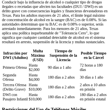
Conducir bajo la influencia de alcohol o cualquier tipo de drogas
ilegales o recetadas que afecten tus facultades (DUI / DWI) es un
delito grave con consecuencias legales y financieras devastadoras en
Texas. Para los adultos mayores de 21 años, el límite legal máximo
de concentración de alcohol en la sangre (BAC) es de 0.08%. Si las
autoridades determinan que tu BAC es de 0.08% o superior, serás
arrestado inmediatamente. Para los menores de 21 años, Texas
aplica una política inquebrantable de "Tolerancia Cero", lo que
significa que cualquier cantidad detectable de alcohol en el sistema
resultará en arresto, suspensión de la licencia y multas sustanciales.
Multa
Tiempo de
Infracción por
Posible Tiempo
Máxima
Suspensión de la
DWI (Adultos)
en la Cárcel
(USD)
Licencia
Hasta
72 horas a 180
Primera Ofensa
90 días a 1 año
$2,000
días
Segunda
Hasta
180 días a 2 años
30 días a 1 año
Ofensa
$4,000
Tercera Ofensa
Hasta
2 años a 10 años
180 días a 2 años
(Delito Grave)
$10,000
en prisión
DWI con
Hasta
180 días a 2 años
180 días a 2 años
Pasajero Infantil
$10,000
en prisión estatal
Restricciones del Uso de Teléfonos Móviles