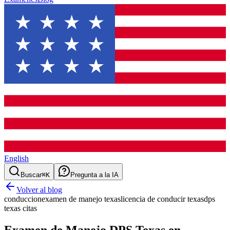
English
Buscar
⌘K
Pregunta a la IA
Volver al blog
conduccion
examen de manejo texas
licencia de conducir texas
dps
texas citas
Examen de Manejo DPS Texas en