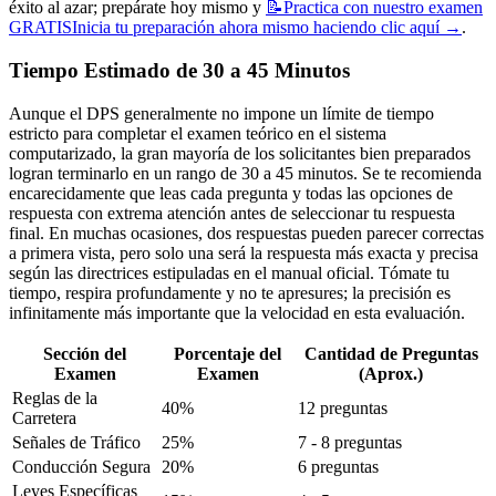
éxito al azar; prepárate hoy mismo y
📝
Practica con nuestro examen
GRATIS
Inicia tu preparación ahora mismo haciendo clic aquí
→
.
Tiempo Estimado de 30 a 45 Minutos
Aunque el DPS generalmente no impone un límite de tiempo
estricto para completar el examen teórico en el sistema
computarizado, la gran mayoría de los solicitantes bien preparados
logran terminarlo en un rango de 30 a 45 minutos. Se te recomienda
encarecidamente que leas cada pregunta y todas las opciones de
respuesta con extrema atención antes de seleccionar tu respuesta
final. En muchas ocasiones, dos respuestas pueden parecer correctas
a primera vista, pero solo una será la respuesta más exacta y precisa
según las directrices estipuladas en el manual oficial. Tómate tu
tiempo, respira profundamente y no te apresures; la precisión es
infinitamente más importante que la velocidad en esta evaluación.
Sección del
Porcentaje del
Cantidad de Preguntas
Examen
Examen
(Aprox.)
Reglas de la
40%
12 preguntas
Carretera
Señales de Tráfico
25%
7 - 8 preguntas
Conducción Segura
20%
6 preguntas
Leyes Específicas